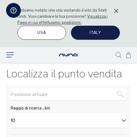
Abbiamo notato che stai visitando il sito da
Stati
Uniti
. Vuoi cambiare la tua posizione?
Visualizza i
Paesi in cui effettuiamo spedizioni.
USA
ITALY
Sal
Esplora
Show
al
search
con
Localizza il punto vendita
Raggio di ricerca
, km