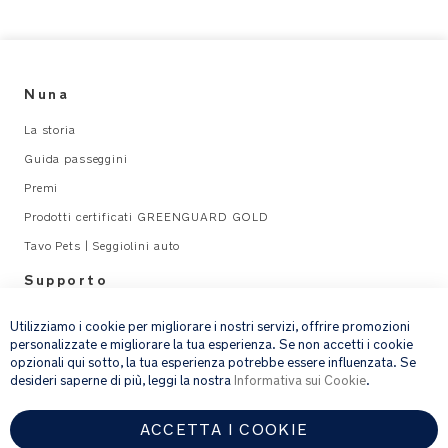
Phone:
051-2512688
View their website
Nuna
BabyPlanet Groningen
La storia
Guida passeggini
Address:
Protonstraat 12b
Groningen, 9718 TE
Premi
Phone:
050-3111363
Prodotti certificati GREENGUARD GOLD
Tavo Pets | Seggiolini auto
View their website
Supporto
×
Prénatal Leiderdorp Megastore
Legal
Utilizziamo i cookie per migliorare i nostri servizi, offrire promozioni
personalizzate e migliorare la tua esperienza. Se non accetti i cookie
opzionali qui sotto, la tua esperienza potrebbe essere influenzata. Se
Address:
email address
Elisabethof 16
ISCRIVITI
desideri saperne di più, leggi la nostra
Informativa sui Cookie
.
Leiderdorp, 2353 EZ
Phone:
088-3320040
ACCETTA I COOKIE
Fornendo l’indirizzo e-mail, acconsenti a ricevere via e-mail la nostra
View their website
newsletter e le informazioni su prodotti e offerte che potrebbero