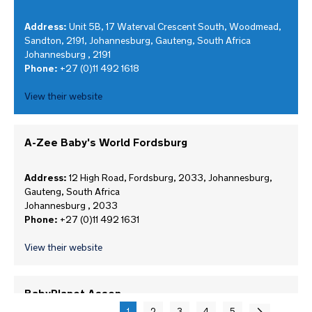
Address:
Unit 5B, 17 Waterval Crescent South, Woodmead,
Sandton, 2191, Johannesburg, Gauteng, South Africa
Johannesburg , 2191
Phone:
+27 (0)11 492 1618
View their website
A-Zee Baby's World Fordsburg
Address:
12 High Road, Fordsburg, 2033, Johannesburg,
Gauteng, South Africa
Johannesburg , 2033
Phone:
+27 (0)11 492 1631
View their website
BabyPlanet Assen
Pa
Attualmente
Pagina
Pagina
Pagina
Pagina
Pagina
Successivo
1
2
3
4
5