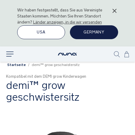
Wir haben festgestellt, dass Sie aus
Vereinigte
Staaten
kommen. Möchten Sie Ihren Standort
ändern?
Länder anzeigen, in die wir versenden
USA
GERMANY
Zu
Entdecken
Show
Inha
Startseite
demi™ grow geschwistersitz
search
spr
Kompatibel mit dem DEMI grow Kinderwagen
demi™ grow
geschwistersitz
Zum
Ende
der
Bildgalerie
springen