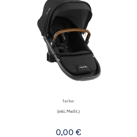
Zum
farbe:
Anfang
Product Fashions
der
(inkl. MwSt.)
Bildgalerie
springen
Ab
0,00 €