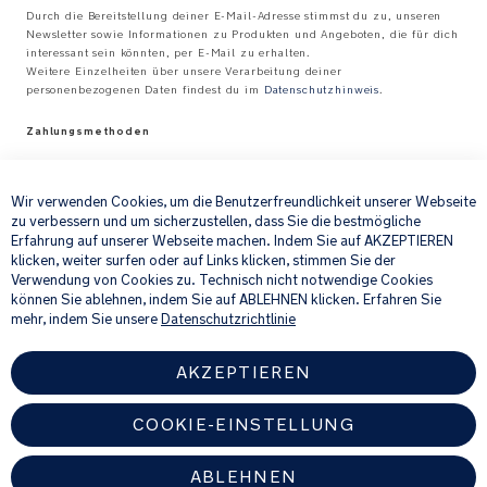
Dream
Durch die Bereitstellung deiner E-Mail-Adresse stimmst du zu, unseren
drape™
Newsletter sowie Informationen zu Produkten und Angeboten, die für dich
interessant sein könnten, per E-Mail zu erhalten.
lässt
Weitere Einzelheiten über unsere Verarbeitung deiner
sich
personenbezogenen Daten findest du im
Datenschutzhinweis
.
sanft
herunterziehen.
Zahlungsmethoden
Denn
×
nichts
geht
Wir verwenden Cookies, um die Benutzerfreundlichkeit unserer Webseite
zu verbessern und um sicherzustellen, dass Sie die bestmögliche
über
Erfahrung auf unserer Webseite machen. Indem Sie auf AKZEPTIEREN
ein
klicken, weiter surfen oder auf Links klicken, stimmen Sie der
schönes,
Verwendung von Cookies zu. Technisch nicht notwendige Cookies
ungestörtes
können Sie ablehnen, indem Sie auf ABLEHNEN klicken. Erfahren Sie
Versandarten
Nickerchen.
mehr, indem Sie unsere
Datenschutzrichtlinie
AKZEPTIEREN
Einhändig
höhenverstellbares
5-
COOKIE-EINSTELLUNG
*Alle Preise inklusive MwSt.
Punkt-
Gurtsystem
ABLEHNEN