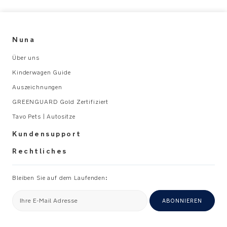
Hand
in
3
Nuna
Positionen
verstellbar
Über uns
Kinderwagen Guide
Durchgehendes,
Auszeichnungen
wasserabweisendes
GREENGUARD Gold Zertifiziert
Verdeck
mit
Tavo Pets | Autositze
UV-
Kundensupport
Schutz
50+,
Rechtliches
Sonnenblende,
Dream
Bleiben Sie auf dem Laufenden:
drape™
und
Ihre E-Mail Adresse
ABONNIEREN
Guckfenster