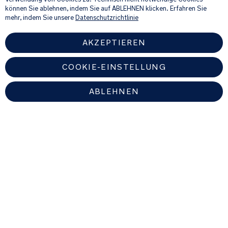
können Sie ablehnen, indem Sie auf ABLEHNEN klicken. Erfahren Sie
Versandarten
mehr, indem Sie unsere
Datenschutzrichtlinie
AKZEPTIEREN
COOKIE-EINSTELLUNG
*Alle Preise inklusive MwSt.
ABLEHNEN
GERMANY
Finden Sie einen autorisierten Nuna-Händler
© 2026 Nuna Intl BV Alle Rechte vorbehalten. Nuna International B.V.
Groenmarktkade 5 H, 1016 TA, Amsterdam, Niederlande.