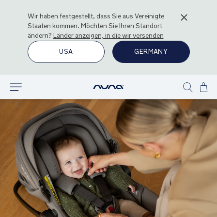
Wir haben festgestellt, dass Sie aus
Vereinigte
Staaten
kommen. Möchten Sie Ihren Standort
ändern?
Länder anzeigen, in die wir versenden
USA
GERMANY
Zu
Entdecken
Show
Inha
search
spr