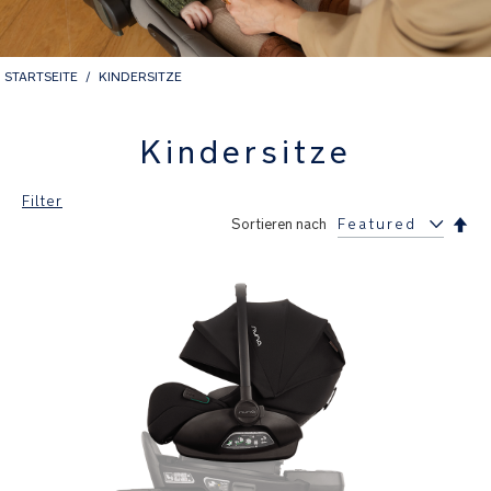
STARTSEITE
KINDERSITZE
Kindersitze
Filter
Abs
Sortieren nach
sor