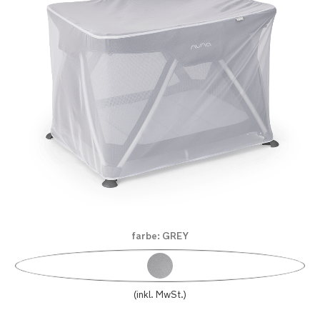
Zum
farbe:
GREY
Anfang
Product Fashions
der
Bildgalerie
springen
(inkl. MwSt.)