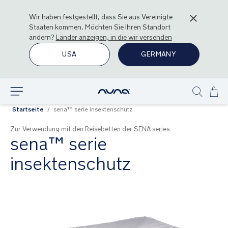
Wir haben festgestellt, dass Sie aus
Vereinigte
Staaten
kommen. Möchten Sie Ihren Standort
ändern?
Länder anzeigen, in die wir versenden
USA
GERMANY
Zu
Entdecken
Show
Inha
Startseite
sena™ serie insektenschutz
search
spr
Zur Verwendung mit den Reisebetten der SENA series
sena™ serie
insektenschutz
Zum
Ende
der
Bildgalerie
springen