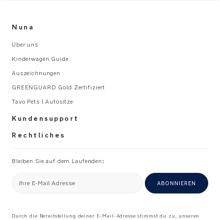
t_
PRODUKT
U
SPEZIFIKATIONEN
Nuna
s
e
Empfohlene
Über uns
r
Verwendung
Kinderwagen Guide
M
a
Auszeichnungen
Kompatibel
n
GREENGUARD Gold Zertifiziert
mit
u
den
Tavo Pets | Autositze
al
Reisebetten
_
Kundensupport
der
A
SENA
Rechtliches
L
series
Bleiben Sie auf dem Laufenden:
Ihre E-Mail Adresse
ABONNIEREN
Durch die Bereitstellung deiner E-Mail-Adresse stimmst du zu, unseren