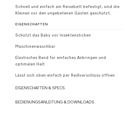
Schnell und einfach am Reisebett befestigt, sind die
Kleinen vor den ungebetenen Gästen geschützt.
EIGENSCHAFTEN
Schützt das Baby vor Insektenstichen
Maschinenwaschbar
Elastisches Band für einfaches Anbringen und
optimalen Halt
Lässt sich oben einfach per Reißverschluss öffnen
EIGENSCHAFTEN & SPECS
BEDIENUNGSANLEITUNG & DOWNLOADS
Schützt
das
DOWNLOADS
Baby
N
vor
u
Insektenstichen