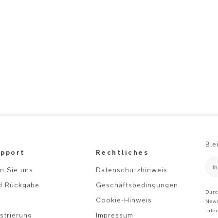
Ble
pport
Rechtliches
I
n Sie uns
Datenschutzhinweis
d Rückgabe
Geschäftsbedingungen
Durc
Cookie-Hinweis
News
inte
strierung
Impressum