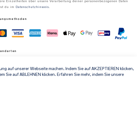
ere Einzelheiten über unsere Verarbeitung deiner personenbezogenen Daten
est du im
Datenschutzhinweis
.
lungsmethoden
sandarten
×
hrung auf unserer Webseite machen. Indem Sie auf AKZEPTIEREN klicken,
em Sie auf ABLEHNEN klicken. Erfahren Sie mehr, indem Sie unsere
e Preise inklusive MwSt.
© 2026 Nuna Intl BV Alle Rechte vorbehalten. Nuna International B.V.
Groenmarktkade 5 H, 1016 TA, Amsterdam, Niederlande.