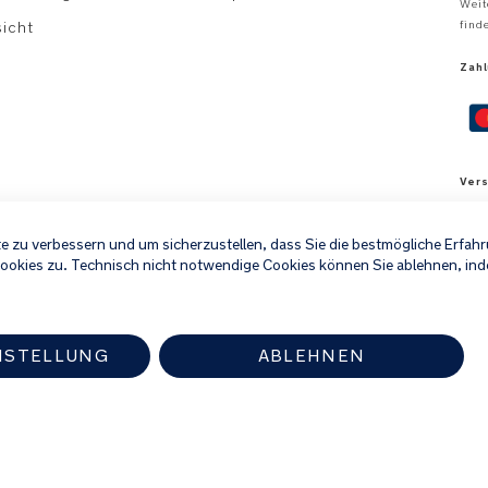
Weit
sicht
find
Zah
Ver
e zu verbessern und um sicherzustellen, dass Sie die bestmögliche Erfa
Cookies zu. Technisch nicht notwendige Cookies können Sie ablehnen, ind
*All
NSTELLUNG
ABLEHNEN
ten Nuna-Händler