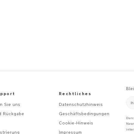
Ble
pport
Rechtliches
I
n Sie uns
Datenschutzhinweis
d Rückgabe
Geschäftsbedingungen
Durc
Cookie-Hinweis
News
inte
strierung
Impressum