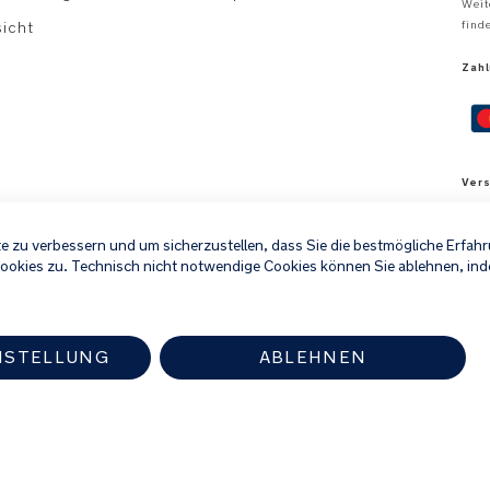
Weit
sicht
find
Zah
Ver
e zu verbessern und um sicherzustellen, dass Sie die bestmögliche Erfa
Cookies zu. Technisch nicht notwendige Cookies können Sie ablehnen, ind
*All
NSTELLUNG
ABLEHNEN
ten Nuna-Händler