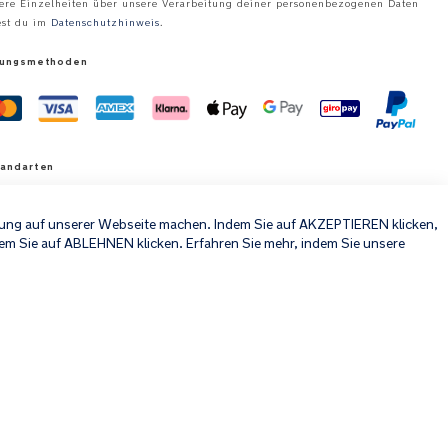
ere Einzelheiten über unsere Verarbeitung deiner personenbezogenen Daten
est du im
Datenschutzhinweis
.
lungsmethoden
sandarten
×
hrung auf unserer Webseite machen. Indem Sie auf AKZEPTIEREN klicken,
em Sie auf ABLEHNEN klicken. Erfahren Sie mehr, indem Sie unsere
e Preise inklusive MwSt.
© 2026 Nuna Intl BV Alle Rechte vorbehalten. Nuna International B.V.
Groenmarktkade 5 H, 1016 TA, Amsterdam, Niederlande.