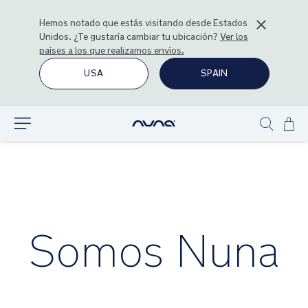
Hemos notado que estás visitando desde
Estados
Unidos
. ¿Te gustaría cambiar tu ubicación?
Ver los
países a los que realizamos envíos.
USA
SPAIN
Ir
Explorar
Show
al
search
con
Somos Nuna