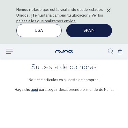
Hemos notado que estás visitando desde
Estados
Unidos
. ¿Te gustaría cambiar tu ubicación?
Ver los
países a los que realizamos envíos.
USA
SPAIN
Ir
Explorar
Show
al
search
con
Su cesta de compras
No tiene articulos en su cesta de compras.
Haga clic
aquí
para seguir descubriendo el mundo de Nuna.