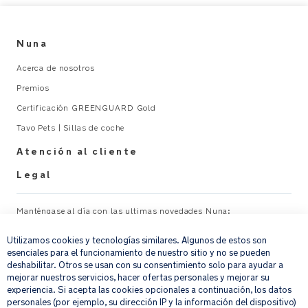
Nuna
Acerca de nosotros
Premios
Certificación GREENGUARD Gold
Tavo Pets | Sillas de coche
Atención al cliente
Legal
Manténgase al día con las ultimas novedades Nuna:
×
Utilizamos cookies y tecnologías similares. Algunos de estos son
Su correo electrónico
REGISTRAR
esenciales para el funcionamiento de nuestro sitio y no se pueden
deshabilitar. Otros se usan con su consentimiento solo para ayudar a
mejorar nuestros servicios, hacer ofertas personales y mejorar su
Al proporcionar tu dirección de correo electrónico, aceptas recibir por
experiencia. Si acepta las cookies opcionales a continuación, los datos
correo electrónico nuestro boletín de noticias e información sobre
personales (por ejemplo, su dirección IP y la información del dispositivo)