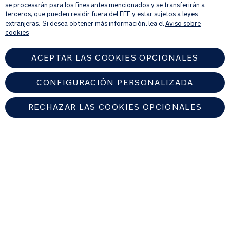
productos y ofertas que creamos que puedan ser de tu interés.
se procesarán para los fines antes mencionados y se transferirán a
Si quieres más información sobre cómo procesamos tus datos personales,
terceros, que pueden residir fuera del EEE y estar sujetos a leyes
consulta nuestro
aviso de privacidad
.
extranjeras. Si desea obtener más información, lea el
Aviso sobre
cookies
ACEPTAR LAS COOKIES OPCIONALES
CONFIGURACIÓN PERSONALIZADA
RECHAZAR LAS COOKIES OPCIONALES
SPAIN
Encuentre un distribuidor autorizado de Nuna
© 2026 Nuna Intl BV Todos los derechos reservados. Nuna International
B.V. Groenmarktkade 5 H, 1016 TA, Amsterdam, Países Bajos.