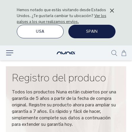
Hemos notado que estás visitando desde
Estados
Unidos
. ¿Te gustaría cambiar tu ubicación?
Ver los
países a los que realizamos envíos.
USA
SPAIN
Ir
Explorar
Show
al
search
con
Registro del produco
Todos los productos Nuna están cubiertos por una
garantía de 5 años a partir de la fecha de compra
original. Registre su producto ahora para ampliar su
garantía a 7 años. Es rápido y fácil de hacer,
simplemente complete sus datos a continuación
para extender su garantía hoy.