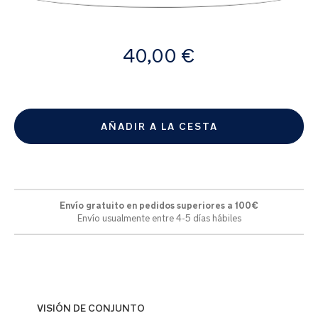
la
galería
de
A
imágenes
40,00 €
partir
de
AÑADIR A LA CESTA
Envío gratuito en pedidos superiores a 100€
Envío usualmente entre 4-5 días hábiles
VISIÓN DE CONJUNTO