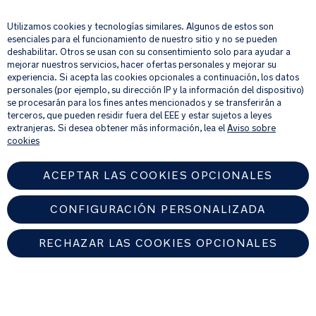
×
al
método
_
Utilizamos cookies y tecnologías similares. Algunos de estos son
de
Su correo electrónico
REGISTRAR
A
esenciales para el funcionamiento de nuestro sitio y no se pueden
instalación
L
deshabilitar. Otros se usan con su consentimiento solo para ayudar a
correcto
mejorar nuestros servicios, hacer ofertas personales y mejorar su
en
Al proporcionar tu dirección de correo electrónico, aceptas recibir por
experiencia. Si acepta las cookies opcionales a continuación, los datos
correo electrónico nuestro boletín de noticias e información sobre
personales (por ejemplo, su dirección IP y la información del dispositivo)
el
productos y ofertas que creamos que puedan ser de tu interés.
se procesarán para los fines antes mencionados y se transferirán a
manual
Si quieres más información sobre cómo procesamos tus datos personales,
terceros, que pueden residir fuera del EEE y estar sujetos a leyes
de
consulta nuestro
aviso de privacidad
.
extranjeras. Si desea obtener más información, lea el
Aviso sobre
instrucciones.
cookies
Peso:
ACEPTAR LAS COOKIES OPCIONALES
0.26
kg
CONFIGURACIÓN PERSONALIZADA
RECHAZAR LAS COOKIES OPCIONALES
SPAIN