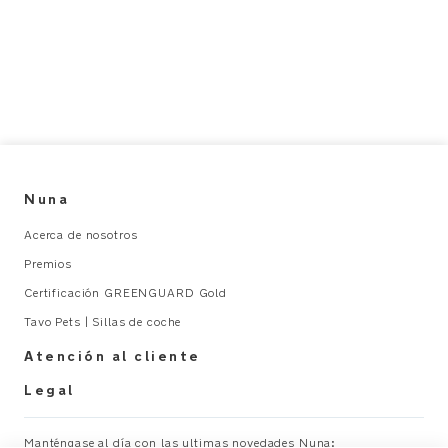
paseo
e
s
_
Se
C
puede
u
lavar
p
en
H
la
o
parte
l
superior
Nuna
d
del
e
Acerca de nosotros
lavavajillas
r_
Premios
ESPECIFICACIONES
U
Certificación GREENGUARD Gold
DEL
s
PRODUCTO
e
Tavo Pets | Sillas de coche
r
Uso
Atención al cliente
M
recomendado:
a
Legal
n
Consulta
u
Manténgase al día con las ultimas novedades Nuna:
el