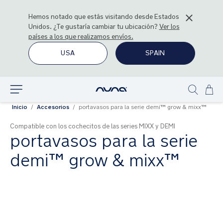
Hemos notado que estás visitando desde
Estados
Unidos
. ¿Te gustaría cambiar tu ubicación?
Ver los
países a los que realizamos envíos.
USA
SPAIN
Ir
Explorar
Show
al
Inicio
Accesorios
portavasos para la serie demi™ grow & mixx™
search
con
Compatible con los cochecitos de las series MIXX y DEMI
portavasos para la serie
demi™ grow & mixx™
Saltar
al
final
de
la