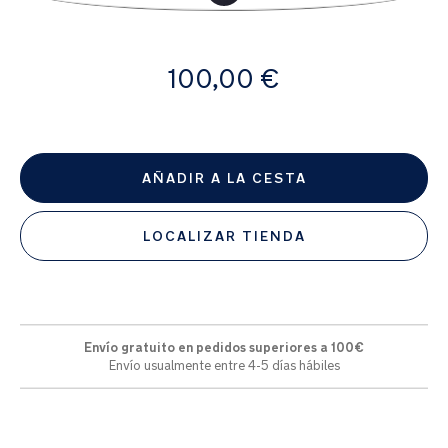
la
galería
de
A
imágenes
100,00 €
partir
de
AÑADIR A LA CESTA
LOCALIZAR TIENDA
Envío gratuito en pedidos superiores a 100€
Envío usualmente entre 4-5 días hábiles