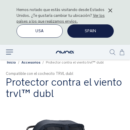
Hemos notado que estás visitando desde
Estados
Unidos
. ¿Te gustaría cambiar tu ubicación?
Ver los
países a los que realizamos envíos.
USA
SPAIN
Ir
Explorar
Show
al
Inicio
Accesorios
Protector contra el viento trvl™ dubl
search
con
Compatible con el cochecito TRVL dubl
Protector contra el viento
trvl™ dubl
Saltar
al
final
de
la