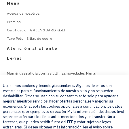
u
Nuna
entradas
al
y
_
Acerca de nosotros
salidas
A
Premios
fáciles
L
Certificación GREENGUARD Gold
Tavo Pets | Sillas de coche
El
imán
Atención al cliente
en
Legal
la
parte
superior
Manténgase al día con las ultimas novedades Nuna:
×
mantiene
abierta
Utilizamos cookies y tecnologías similares. Algunos de estos son
Su correo electrónico
REGISTRAR
la
esenciales para el funcionamiento de nuestro sitio y no se pueden
deshabilitar. Otros se usan con su consentimiento solo para ayudar a
solapa
mejorar nuestros servicios, hacer ofertas personales y mejorar su
de
Al proporcionar tu dirección de correo electrónico, aceptas recibir por
experiencia. Si acepta las cookies opcionales a continuación, los datos
la
correo electrónico nuestro boletín de noticias e información sobre
personales (por ejemplo, su dirección IP y la información del dispositivo)
ventana
productos y ofertas que creamos que puedan ser de tu interés.
se procesarán para los fines antes mencionados y se transferirán a
Si quieres más información sobre cómo procesamos tus datos personales,
terceros, que pueden residir fuera del EEE y estar sujetos a leyes
consulta nuestro
aviso de privacidad
.
extranjeras. Si desea obtener más información, lea el
Aviso sobre