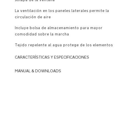
La ventilación en los paneles laterales permite la
circulación de aire
Incluye bolsa de almacenamiento para mayor
comodidad sobre la marcha
Tejido repelente al agua protege de los elementos
CARACTERÍSTICAS Y ESPECIFICACIONES
MANUAL & DOWNLOADS
Pantalla
envolvente
DOWNLOADS
de
N
cobertura
u
total
n
que
a_
protege
T
de
R
la