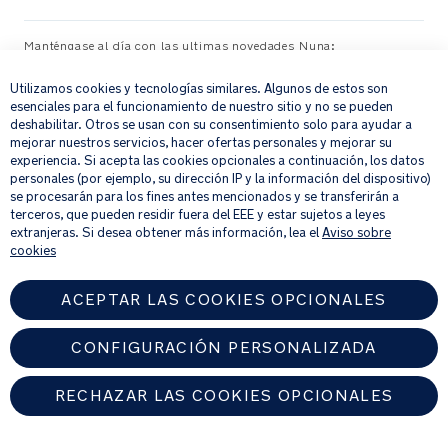
a
gama
n
Nuna
Manténgase al día con las ultimas novedades Nuna:
×
u
SENA
al
Utilizamos cookies y tecnologías similares. Algunos de estos son
Su correo electrónico
REGISTRAR
_
Peso:
esenciales para el funcionamiento de nuestro sitio y no se pueden
G
deshabilitar. Otros se usan con su consentimiento solo para ayudar a
0.09
mejorar nuestros servicios, hacer ofertas personales y mejorar su
L
kg
Al proporcionar tu dirección de correo electrónico, aceptas recibir por
experiencia. Si acepta las cookies opcionales a continuación, los datos
correo electrónico nuestro boletín de noticias e información sobre
personales (por ejemplo, su dirección IP y la información del dispositivo)
productos y ofertas que creamos que puedan ser de tu interés.
se procesarán para los fines antes mencionados y se transferirán a
Si quieres más información sobre cómo procesamos tus datos personales,
terceros, que pueden residir fuera del EEE y estar sujetos a leyes
consulta nuestro
aviso de privacidad
.
extranjeras. Si desea obtener más información, lea el
Aviso sobre
cookies
ACEPTAR LAS COOKIES OPCIONALES
CONFIGURACIÓN PERSONALIZADA
RECHAZAR LAS COOKIES OPCIONALES