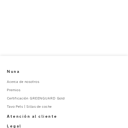
proporciona
a
un
ni
ajuste
c
perfecto
-
c
ESPECIFICACIONES
o
DEL
tt
PRODUCTO
o
n
Uso
-
recomendado:
s
Nuna
h
Para
e
Acerca de nosotros
usar
e
con
Premios
t_
las
Certificación GREENGUARD Gold
U
cunas
s
Tavo Pets | Sillas de coche
de
e
viaje
Atención al cliente
r
de
M
Legal
la