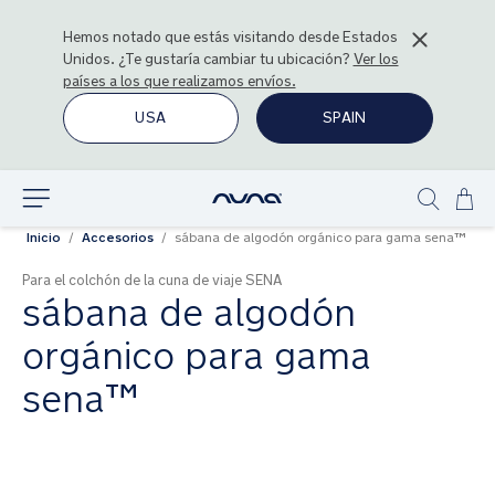
Hemos notado que estás visitando desde
Estados
Unidos
. ¿Te gustaría cambiar tu ubicación?
Ver los
países a los que realizamos envíos.
USA
SPAIN
Ir
Explorar
Show
al
Inicio
Accesorios
sábana de algodón orgánico para gama sena™
search
con
Para el colchón de la cuna de viaje SENA
sábana de algodón
orgánico para gama
sena™
Saltar
al
final