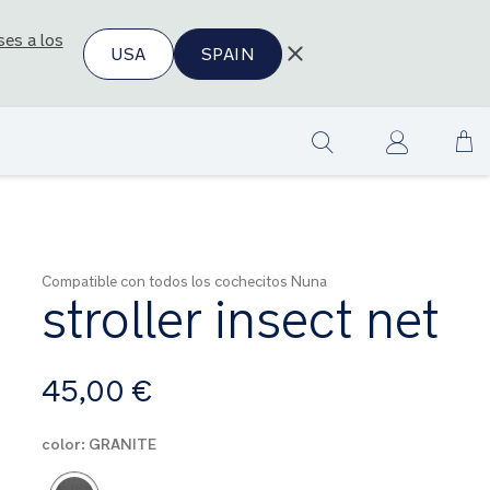
ses a los
USA
SPAIN
Ir
Show
al
search
co
Compatible con todos los cochecitos Nuna
stroller insect net
A
45,00 €
partir
de
color:
GRANITE
Product Fashions