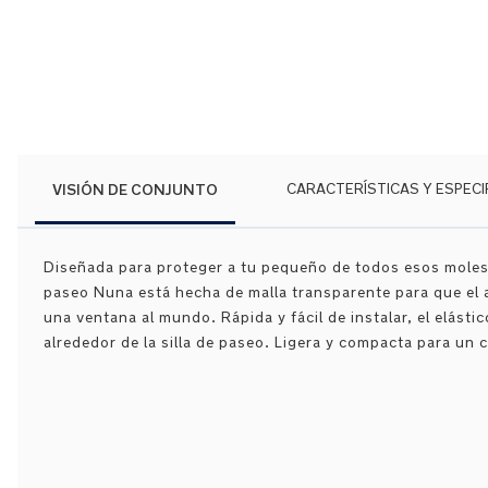
Saltar
al
comienzo
de
la
galería
de
VISIÓN DE CONJUNTO
CARACTERÍSTICAS Y ESPECI
imágenes
Diseñada para proteger a tu pequeño de todos esos molesto
paseo Nuna está hecha de malla transparente para que el 
una ventana al mundo. Rápida y fácil de instalar, el elásti
alrededor de la silla de paseo. Ligera y compacta para u