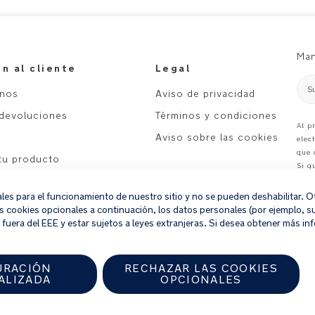
Man
n al cliente
Legal
S
anos
Aviso de privacidad
 devoluciones
Términos y condiciones
Al p
Aviso sobre las cookies
elec
que 
 tu producto
Si q
nues
ales para el funcionamiento de nuestro sitio y no se pueden deshabilitar.
as cookies opcionales a continuación, los datos personales (por ejemplo, su 
fuera del EEE y estar sujetos a leyes extranjeras. Si desea obtener más inf
URACIÓN
RECHAZAR LAS COOKIES
ALIZADA
OPCIONALES