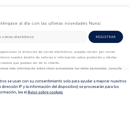
téngase al día con las ultimas novedades Nuna:
u correo electrónico
REGISTRAR
roporcionar tu dirección de correo electrónico, aceptas recibir por correo
trónico nuestro boletín de noticias e información sobre productos y ofertas
creamos que puedan ser de tu interés.
uieres más información sobre cómo procesamos tus datos personales, consulta
×
tro
aviso de privacidad
.
 Otros se usan con su consentimiento solo para ayudar a mejorar nuestros
dirección IP y la información del dispositivo) se procesarán para los
ormación, lea el
Aviso sobre cookies