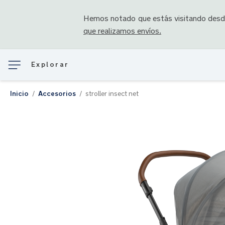
Hemos notado que estás visitando des
que realizamos envíos.
Explorar
Inicio
Accesorios
stroller insect net
Saltar
al
final
de
la
galería
de
imágenes