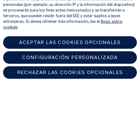
correo electrónico nuestro boletín de noticias e información sobre
personales (por ejemplo, su dirección IP y la información del dispositivo)
otro
productos y ofertas que creamos que puedan ser de tu interés.
se procesarán para los fines antes mencionados y se transferirán a
con
Si quieres más información sobre cómo procesamos tus datos personales,
terceros, que pueden residir fuera del EEE y estar sujetos a leyes
consulta nuestro
aviso de privacidad
.
cierre
extranjeras. Si desea obtener más información, lea el
Aviso sobre
cookies
magnético
ACEPTAR LAS COOKIES OPCIONALES
Fácil
de
desmontar
CONFIGURACIÓN PERSONALIZADA
de
la
RECHAZAR LAS COOKIES OPCIONALES
silla
de
SPAIN
paseo:
solo
Encuentre un distribuidor autorizado de Nuna
hay
que
cogerlo
© 2026 Nuna Intl BV Todos los derechos reservados. Nuna International
B.V. Groenmarktkade 5 H, 1016 TA, Amsterdam, Países Bajos.
y
llevarlo