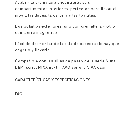
Al abrir la cremallera encontrarás seis
compartimentos interiores, perfectos para llevar el
móvil, las llaves, la cartera y las toallitas.
Dos bolsillos exteriores: uno con cremallera y otro
con cierre magnético
Fácil de desmontar de la silla de paseo: solo hay que
cogerlo y llevarlo
Compatible con las sillas de paseo de la serie Nuna
DEMI serie, MIXX next, TAVO serie, y VIAA cabn
CARACTERÍSTICAS Y ESPECIFICACIONES
FAQ
La
lujosa
Q:
correa
¿Cuánto
de
peso
transporte
puede
de