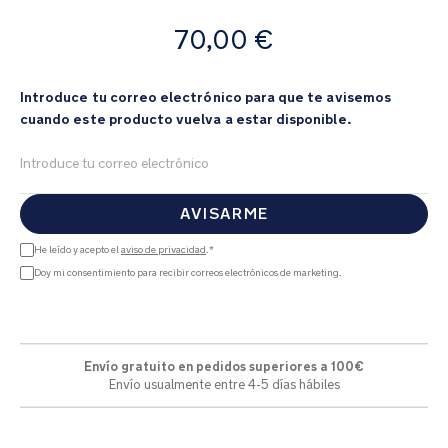
de
A
imágenes
70,00 €
partir
de
Introduce tu correo electrónico para que te avisemos
cuando este producto vuelva a estar disponible.
AVISARME
He leído y acepto el
aviso de privacidad
.*
Doy mi consentimiento para recibir correos electrónicos de marketing.
Envío gratuito en pedidos superiores a 100€
Envío usualmente entre 4-5 días hábiles