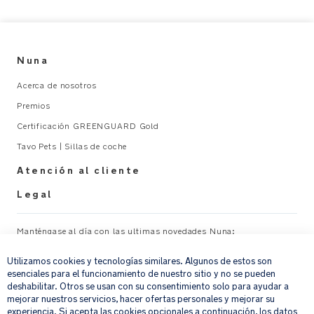
perfectos
para
llevar
Nuna
el
móvil,
Acerca de nosotros
las
Premios
llaves,
la
Certificación GREENGUARD Gold
cartera
Tavo Pets | Sillas de coche
y
las
Atención al cliente
toallitas.
Legal
Dos
Manténgase al día con las ultimas novedades Nuna:
bolsillos
×
exteriores:
Utilizamos cookies y tecnologías similares. Algunos de estos son
Su correo electrónico
REGISTRAR
uno
esenciales para el funcionamiento de nuestro sitio y no se pueden
con
deshabilitar. Otros se usan con su consentimiento solo para ayudar a
cremallera
mejorar nuestros servicios, hacer ofertas personales y mejorar su
Al proporcionar tu dirección de correo electrónico, aceptas recibir por
experiencia. Si acepta las cookies opcionales a continuación, los datos
y