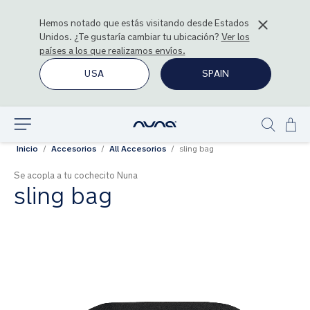
Hemos notado que estás visitando desde
Estados
Unidos
. ¿Te gustaría cambiar tu ubicación?
Ver los
países a los que realizamos envíos.
USA
SPAIN
Ir
Explorar
Show
al
Inicio
Accesorios
All Accesorios
sling bag
search
con
Se acopla a tu cochecito Nuna
sling bag
Saltar
al
final
de
la
galería
de