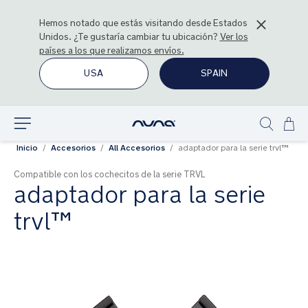
Hemos notado que estás visitando desde
Estados
Unidos
. ¿Te gustaría cambiar tu ubicación?
Ver los
países a los que realizamos envíos.
USA
SPAIN
Ir
Explorar
Show
al
Inicio
Accesorios
All Accesorios
adaptador para la serie trvl™
search
con
Compatible con los cochecitos de la serie TRVL
adaptador para la serie
trvl™
Saltar
al
final
de
la