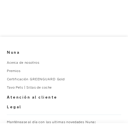
sistema
a
de
p
transporte
t
fácil
e
de
r_
acoplar
U
y
s
extraer
e
Nuna
con
r
un
M
Acerca de nosotros
solo
a
Premios
clic
n
Certificación GREENGUARD Gold
u
Conexión
al
Tavo Pets | Sillas de coche
segura
_
Atención al cliente
y
A
resistente
L
Legal
para
unos
Manténgase al día con las ultimas novedades Nuna:
paseos
×