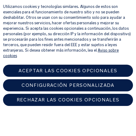
seguros
Utilizamos cookies y tecnologías similares. Algunos de estos son
Su correo electrónico
REGISTRAR
esenciales para el funcionamiento de nuestro sitio y no se pueden
ESPECIFICACIONES
deshabilitar. Otros se usan con su consentimiento solo para ayudar a
DEL
mejorar nuestros servicios, hacer ofertas personales y mejorar su
PRODUCTO
Al proporcionar tu dirección de correo electrónico, aceptas recibir por
experiencia. Si acepta las cookies opcionales a continuación, los datos
correo electrónico nuestro boletín de noticias e información sobre
personales (por ejemplo, su dirección IP y la información del dispositivo)
Uso
productos y ofertas que creamos que puedan ser de tu interés.
se procesarán para los fines antes mencionados y se transferirán a
Si quieres más información sobre cómo procesamos tus datos personales,
recomendado:
terceros, que pueden residir fuera del EEE y estar sujetos a leyes
consulta nuestro
aviso de privacidad
.
extranjeras. Si desea obtener más información, lea el
Aviso sobre
cookies
Compatible
con
ACEPTAR LAS COOKIES OPCIONALES
el
cochecito
CONFIGURACIÓN PERSONALIZADA
TRVL,
el
capazo
RECHAZAR LAS COOKIES OPCIONALES
LYTL™
y
SPAIN
cualquiera
de
Encuentre un distribuidor autorizado de Nuna
las