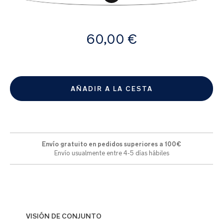
la
galería
de
A
imágenes
60,00 €
partir
de
AÑADIR A LA CESTA
Envío gratuito en pedidos superiores a 100€
Envío usualmente entre 4-5 días hábiles
VISIÓN DE CONJUNTO