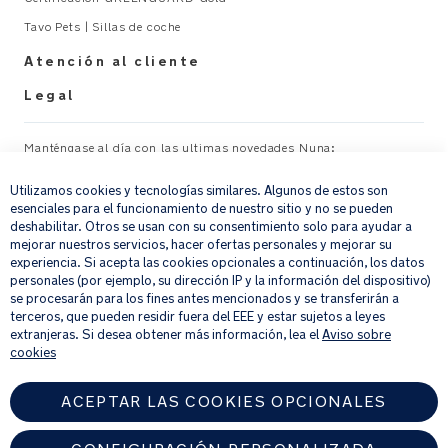
Tavo Pets | Sillas de coche
Atención al cliente
Legal
Manténgase al día con las ultimas novedades Nuna:
×
Utilizamos cookies y tecnologías similares. Algunos de estos son
Su correo electrónico
REGISTRAR
esenciales para el funcionamiento de nuestro sitio y no se pueden
deshabilitar. Otros se usan con su consentimiento solo para ayudar a
mejorar nuestros servicios, hacer ofertas personales y mejorar su
Al proporcionar tu dirección de correo electrónico, aceptas recibir por
experiencia. Si acepta las cookies opcionales a continuación, los datos
correo electrónico nuestro boletín de noticias e información sobre
personales (por ejemplo, su dirección IP y la información del dispositivo)
productos y ofertas que creamos que puedan ser de tu interés.
se procesarán para los fines antes mencionados y se transferirán a
Si quieres más información sobre cómo procesamos tus datos personales,
terceros, que pueden residir fuera del EEE y estar sujetos a leyes
consulta nuestro
aviso de privacidad
.
extranjeras. Si desea obtener más información, lea el
Aviso sobre
cookies
ACEPTAR LAS COOKIES OPCIONALES