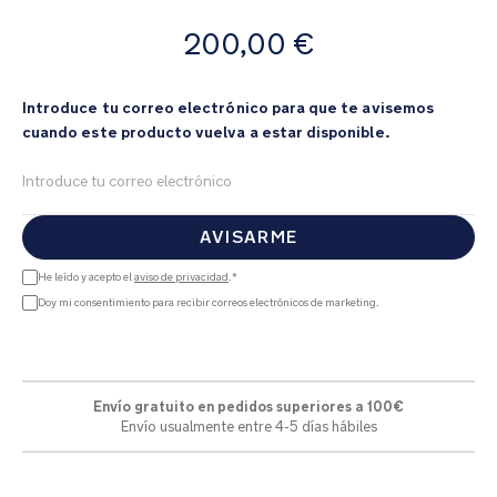
de
A
imágenes
200,00 €
partir
de
Introduce tu correo electrónico para que te avisemos
cuando este producto vuelva a estar disponible.
AVISARME
He leído y acepto el
aviso de privacidad
.*
Doy mi consentimiento para recibir correos electrónicos de marketing.
Envío gratuito en pedidos superiores a 100€
Envío usualmente entre 4-5 días hábiles