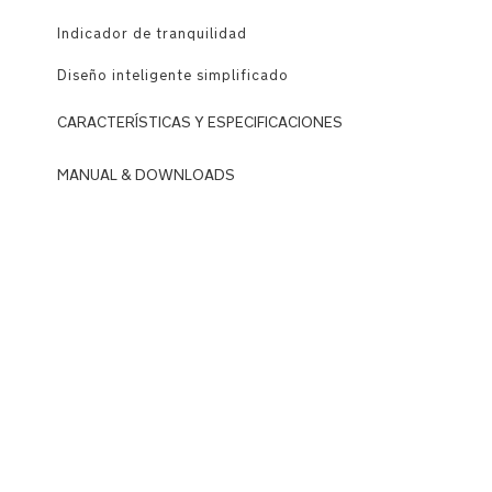
Indicador de tranquilidad
Diseño inteligente simplificado
CARACTERÍSTICAS Y ESPECIFICACIONES
Uso
MANUAL & DOWNLOADS
DOWNLOADS
Compatible
con
N
el
u
sistema
n
NEXT,
a
ofreciendo
_
una
B
flexibilidad
A
absoluta
S
con
E
múltiples
n