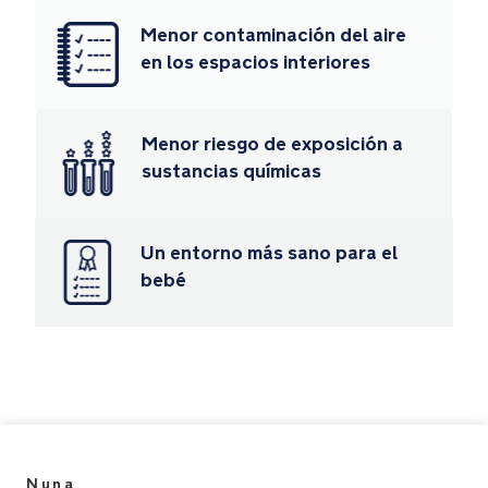
con
Menor contaminación del aire
ARRA
en los espacios interiores
flex
CARI
next
Menor riesgo de exposición a
PIPA
lite
sustancias químicas
PIPA
next
TODL
Un entorno más sano para el
lite
bebé
TODL
next
Homologación
ECE
R129/03
Fábrica
certificado
ISO
Nuna