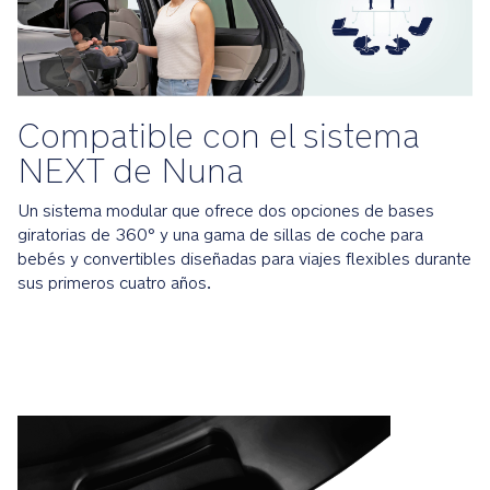
y
la
-
marcha
C
h
Las
a
Compatible con el sistema
posiciones
rt
ISOFIX
_
NEXT de Nuna
con
G
varios
L
Un sistema modular que ofrece dos opciones de bases
ajustes
giratorias de 360° y una gama de sillas de coche para
permiten
bebés y convertibles diseñadas para viajes flexibles durante
adaptarla
sus primeros cuatro años.
perfectamente
al
asiento
de
tu
vehículo
El