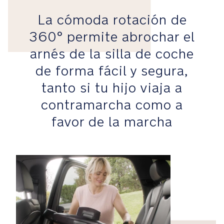
sea
sencilla
La cómoda rotación de
y
360°
permite abrochar el
segura
usando
arnés de la silla de coche
los
de forma fácil y segura,
puntos
de
tanto si tu hijo viaja a
anclaje
contramarcha como a
ISOFIX
del
favor de la marcha
vehículo
La
zona
deformable
de
la
pata
de