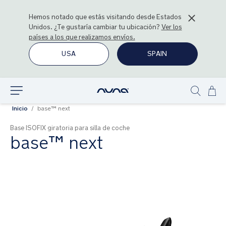
Hemos notado que estás visitando desde
Estados
Unidos
. ¿Te gustaría cambiar tu ubicación?
Ver los
países a los que realizamos envíos.
USA
SPAIN
Ir
Explorar
Show
al
Inicio
base™ next
search
con
Base ISOFIX giratoria para silla de coche
base™ next
Saltar
al
final
de
la
galería
de