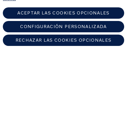
ACEPTAR LAS COOKIES OPCIONALES
CONFIGURACIÓN PERSONALIZADA
RECHAZAR LAS COOKIES OPCIONALES
SPAIN
Encuentre un distribuidor autorizado de Nuna
© 2026 Nuna Intl BV Todos los derechos reservados. Nuna International
B.V. Groenmarktkade 5 H, 1016 TA, Amsterdam, Países Bajos.