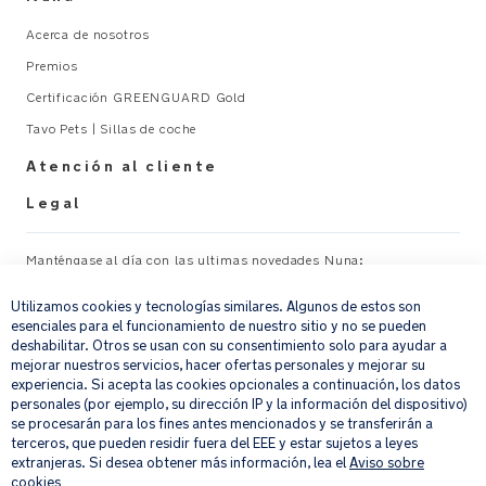
14001
Acerca de nosotros
ISO
9001
Premios
OHSAS
Certificación GREENGUARD Gold
18001
Tavo Pets | Sillas de coche
Peso:
Atención al cliente
7.1
Legal
kg
DIMENSIONES: Largo
65
Manténgase al día con las ultimas novedades Nuna:
×
x
Ancho
Utilizamos cookies y tecnologías similares. Algunos de estos son
Su correo electrónico
REGISTRAR
esenciales para el funcionamiento de nuestro sitio y no se pueden
41
deshabilitar. Otros se usan con su consentimiento solo para ayudar a
x
mejorar nuestros servicios, hacer ofertas personales y mejorar su
Alto
Al proporcionar tu dirección de correo electrónico, aceptas recibir por
experiencia. Si acepta las cookies opcionales a continuación, los datos
48-
correo electrónico nuestro boletín de noticias e información sobre
personales (por ejemplo, su dirección IP y la información del dispositivo)
productos y ofertas que creamos que puedan ser de tu interés.
74
se procesarán para los fines antes mencionados y se transferirán a
Si quieres más información sobre cómo procesamos tus datos personales,
terceros, que pueden residir fuera del EEE y estar sujetos a leyes
cm
consulta nuestro
aviso de privacidad
.
extranjeras. Si desea obtener más información, lea el
Aviso sobre
cookies