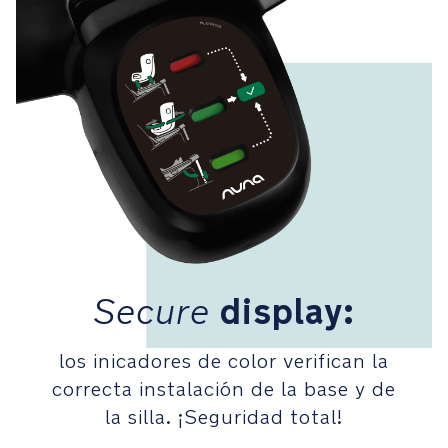
botón
de
liberación
rápida
ayuda
a
retirar
las
sillas
portabebés
en
segundos
Secure
display:
Bolsillo
de
almacenamiento
los inicadores de color verifican la
integrado
correcta instalación de la base y de
para
acceder
la silla. ¡Seguridad total!
fácilmente