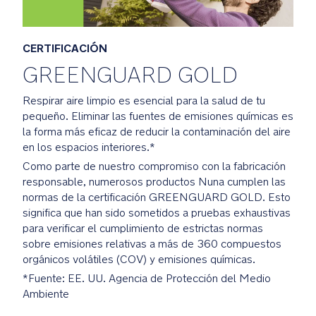
Ganador
del
premio
CERTIFICACIÓN
European
GREENGUARD GOLD
Product
Design
Respirar aire limpio es esencial para la salud de tu
Award
pequeño. Eliminar las fuentes de emisiones químicas es
2022
la forma más eficaz de reducir la contaminación del aire
como
en los espacios interiores.*
parte
Como parte de nuestro compromiso con la fabricación
del
responsable, numerosos productos Nuna cumplen las
sistema
normas de la certificación GREENGUARD GOLD. Esto
ESPECIFICACIONES
significa que han sido sometidos a pruebas exhaustivas
DEL
para verificar el cumplimiento de estrictas normas
PRODUCTO
sobre emisiones relativas a más de 360 compuestos
orgánicos volátiles (COV) y emisiones químicas.
Uso
*Fuente: EE. UU. Agencia de Protección del Medio
recomendado:
Ambiente
Compatible