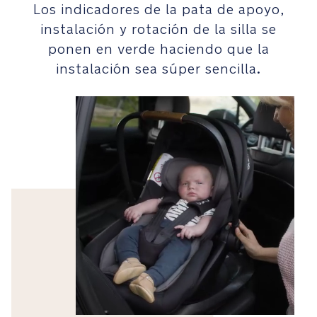
al
Los indicadores de la pata de apoyo,
manual
instalación y rotación de la silla se
de
ponen en verde haciendo que la
usuario
instalación sea súper sencilla.
Seguridad
La
tecnología
de
instalación
de
la
base
True
Lock™
hace
que
la
instalación