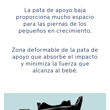
instalación
de
La pata de apoyo baja
la
proporciona mucho espacio
silla
para las piernas de los
Comodidad
pequeños en crecimiento.
La
pata
Zona deformable de la pata de
de
apoyo que absorbe el impacto
apoyo
y minimiza la fuerza que
baja
proporciona
alcanza al bebé.
mucho
espacio
para
las
piernas
de
los