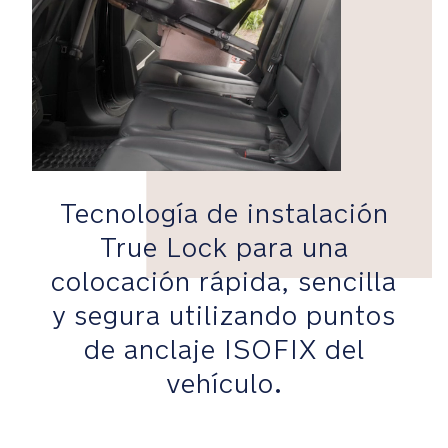
apoyo
de
acero
absorbe
el
impacto
El
visor
Tecnología de instalación
seguro
con
True Lock para una
indicadores
colocación rápida, sencilla
por
colores
y segura utilizando puntos
en
de anclaje ISOFIX del
la
base
vehículo.
confirma
la
correcta