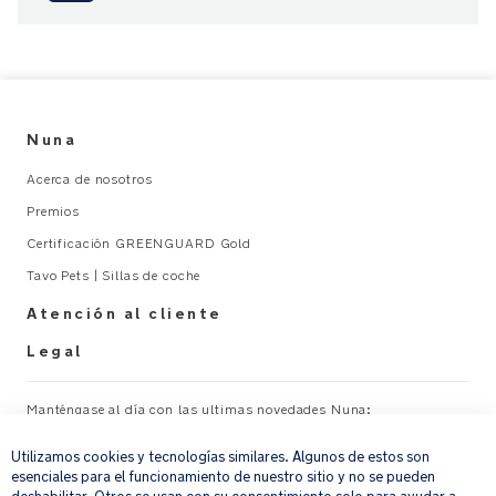
El
asiento
para
todas
Nuna
las
estaciones
Acerca de nosotros
mantiene
Premios
al
bebé
Certificación GREENGUARD Gold
abrigado
Tavo Pets | Sillas de coche
en
Atención al cliente
invierno
y
Legal
se
convierte
Manténgase al día con las ultimas novedades Nuna:
fácilmente
×
en
Utilizamos cookies y tecnologías similares. Algunos de estos son
Su correo electrónico
REGISTRAR
malla
esenciales para el funcionamiento de nuestro sitio y no se pueden
en