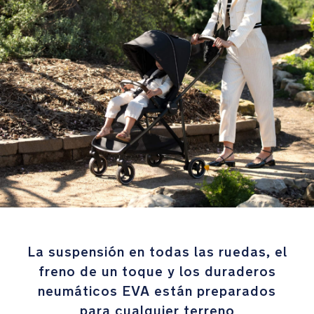
en
todas
las
ruedas,
el
freno
de
un
toque
y
los
duraderos
neumáticos
EVA
están
preparados
La suspensión en todas las ruedas, el
para
freno de un toque y los duraderos
cualquier
neumáticos EVA están preparados
terreno
para cualquier terreno