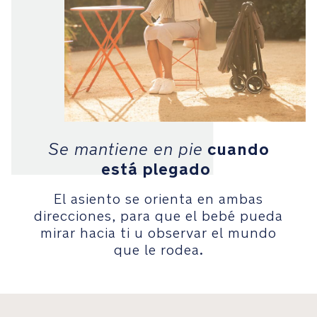
el
capazo
de
la
LYTL™
Seguridad
El
cuando
Se mantiene en pie
arnés
de
está plegado
cinco
puntos
El asiento se orienta en ambas
de
direcciones, para que el bebé pueda
liberación
mirar hacia ti u observar el mundo
rápida
que le rodea.
no
requiere
volver
a