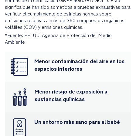
normas de la certificación GREENGUARD GOLD. Esto
significa que han sido sometidos a pruebas exhaustivas para
La
verificar el cumplimiento de estrictas normas sobre
capota
emisiones relativas a más de 360 compuestos orgánicos
extensible
volátiles (COV) y emisiones químicas.
con
*Fuente: EE. UU. Agencia de Protección del Medio
ventanas
Ambiente
de
malla
se
Menor contaminación del aire en los
cierra
espacios interiores
silenciosamente
con
imanes,
Menor riesgo de exposición a
y
sustancias químicas
se
puede
retirar
con
Un entorno más sano para el bebé
la
cremallera