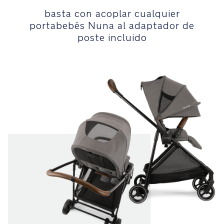
en
basta con acoplar cualquier
el
portabebés Nuna al adaptador de
calzado
poste incluido
Capota
con
parasol,
para
disfrutar
de
paseos
también
los
días
soleados
Reductor
extraíble
de
punto