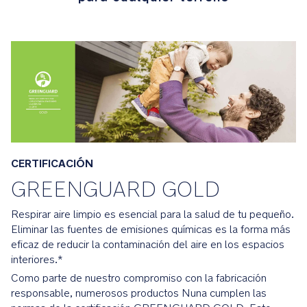
Detalles
premium
El
manillar
y
la
barra
delantera
de
CERTIFICACIÓN
piel
sintética
GREENGUARD GOLD
de
alta
Respirar aire limpio es esencial para la salud de tu pequeño.
calidad
Eliminar las fuentes de emisiones químicas es la forma más
aportan
eficaz de reducir la contaminación del aire en los espacios
estilo
interiores.*
a
Como parte de nuestro compromiso con la fabricación
vuestros
responsable, numerosos productos Nuna cumplen las
paseos