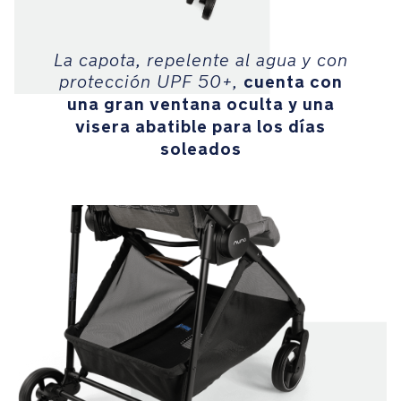
orgánico
La capota, repelente al agua y con
La
cuenta con
cesta
protección UPF 50+,
de
una gran ventana oculta y una
almacenamiento
visera abatible para los días
de
soleados
fácil
acceso,
con
paneles
laterales
muy
altos,
ofrece
gran
espacio
para
llevar
tus