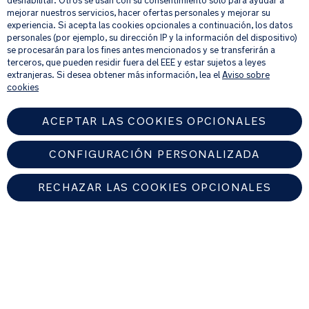
deshabilitar. Otros se usan con su consentimiento solo para ayudar a
verano
mejorar nuestros servicios, hacer ofertas personales y mejorar su
Al proporcionar tu dirección de correo electrónico, aceptas recibir por
experiencia. Si acepta las cookies opcionales a continuación, los datos
correo electrónico nuestro boletín de noticias e información sobre
personales (por ejemplo, su dirección IP y la información del dispositivo)
La
productos y ofertas que creamos que puedan ser de tu interés.
se procesarán para los fines antes mencionados y se transferirán a
Si quieres más información sobre cómo procesamos tus datos personales,
cubierta
terceros, que pueden residir fuera del EEE y estar sujetos a leyes
consulta nuestro
aviso de privacidad
.
extranjeras. Si desea obtener más información, lea el
Aviso sobre
para
cookies
la
lluvia
ACEPTAR LAS COOKIES OPCIONALES
incluida
protege
al
CONFIGURACIÓN PERSONALIZADA
niño
de
RECHAZAR LAS COOKIES OPCIONALES
los
elementos
SPAIN
mientras
te
desplazas
Encuentre un distribuidor autorizado de Nuna
Premios
© 2026 Nuna Intl BV Todos los derechos reservados. Nuna International
y
B.V. Groenmarktkade 5 H, 1016 TA, Amsterdam, Países Bajos.