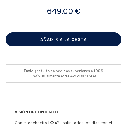
de
A
imágenes
649,00 €
partir
de
AÑADIR A LA CESTA
Envío gratuito en pedidos superiores a 100€
Envío usualmente entre 4-5 días hábiles
VISIÓN DE CONJUNTO
Con el cochecito IXXA™, salir todos los días con el