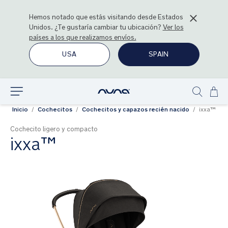
Hemos notado que estás visitando desde
Estados
Unidos
. ¿Te gustaría cambiar tu ubicación?
Ver los
países a los que realizamos envíos.
USA
SPAIN
Ir
Explorar
Show
al
Inicio
Cochecitos
Cochecitos y capazos recién nacido
ixxa™
search
con
Cochecito ligero y compacto
ixxa™
Saltar
al
final
de
la
galería
de