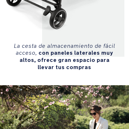
compras
MagneTech
secure
snap™
es
una
La cesta de almacenamiento de fácil
hebilla
con paneles laterales muy
acceso,
magnética
altos, ofrece gran espacio para
autoguiada
llevar tus compras
que
se
bloquea
automáticamente
en
su
sitio
La
suspensión