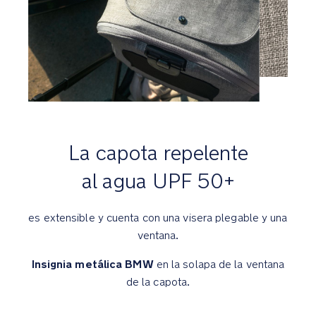
Las
ruedas
delanteras
con
bloqueo
de
giro
ayudan
a
La capota repelente
desplazarse
al agua UPF 50+
Comodidad
es extensible y cuenta con una visera plegable y una
Tecnología
con
ventana.
suspensión
Insignia metálica BMW
en la solapa de la ventana
de
muelles
de la capota.
debajo
del