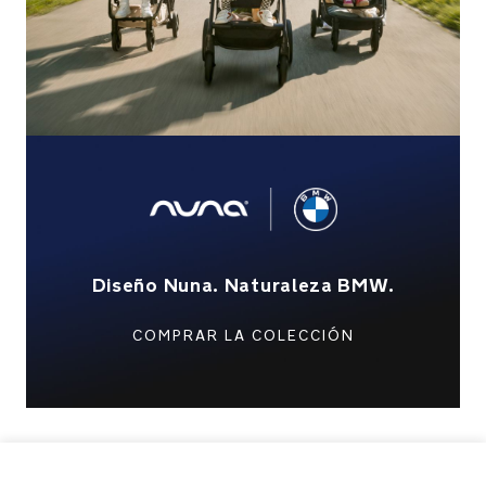
del
mal
tiempo
en
vuestros
desplazamientos
Características
de
diseño
de
la
Diseño Nuna. Naturaleza BMW.
colección
Nuna
x
COMPRAR LA COLECCIÓN
BMW
Graphene:
tejido
gris