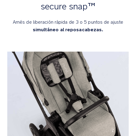
El
secure snap™
reductor
extraíble
Arnés de liberación rápida de 3 o 5 puntos de ajuste
es
simultáneo al reposacabezas.
ligero
y
tiene
una
ligera
textura
con
lana
Merino
y
lyocell
TENCEL*
(*TENCEL™
es
una
marca