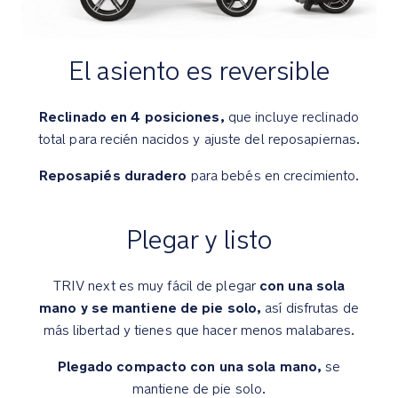
repelente
al
agua
El asiento es reversible
UPF
50+
es
Reclinado en 4 posiciones,
que incluye reclinado
extensible
total para recién nacidos y ajuste del reposapiernas.
y
cuenta
Reposapiés duradero
para bebés en crecimiento.
con
una
visera
Plegar y listo
plegable
y
una
con una sola
TRIV next es muy fácil de plegar
ventana
mano y se mantiene de pie solo,
así disfrutas de
más libertad y tienes que hacer menos malabares.
El
Plegado compacto con una sola mano,
se
asiento
mantiene de pie solo.
se