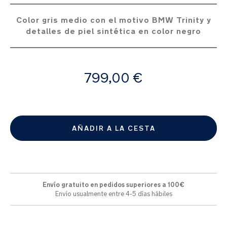
galería
de
Color gris medio con el motivo BMW Trinity y
imágenes
detalles de piel sintética en color negro
A
799,00 €
partir
de
AÑADIR A LA CESTA
Envío gratuito en pedidos superiores a 100€
Envío usualmente entre 4-5 días hábiles