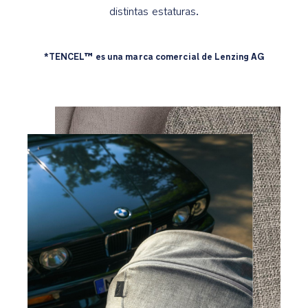
reposacabezas
distintas estaturas.
El
freno
*TENCEL™ es una marca comercial de Lenzing AG
trasero
de
un
toque
permite
frenar
y
reiniciar
la
marcha
fácilmente
con
un
simple
toque