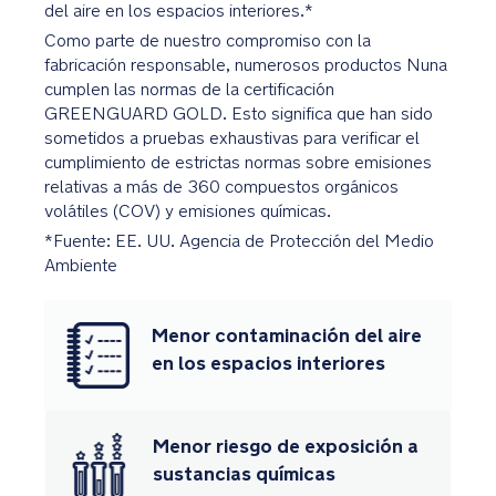
con
del aire en los espacios interiores.*
el
Como parte de nuestro compromiso con la
capazo
fabricación responsable, numerosos productos Nuna
LYTL
cumplen las normas de la certificación
GREENGUARD GOLD. Esto significa que han sido
Compatible
sometidos a pruebas exhaustivas para verificar el
con
cumplimiento de estrictas normas sobre emisiones
sistema
relativas a más de 360 compuestos orgánicos
de
volátiles (COV) y emisiones químicas.
viaje:
*Fuente: EE. UU. Agencia de Protección del Medio
basta
Ambiente
con
acoplar
cualquier
Menor contaminación del aire
silla
en los espacios interiores
portabebés
con
el
Menor riesgo de exposición a
adaptador
sustancias químicas
vertical