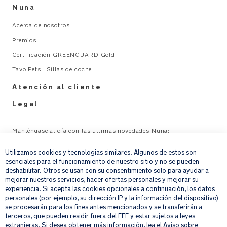
grafito
Nuna
medio
con
Acerca de nosotros
detalles
Premios
de
Certificación GREENGUARD Gold
piel
sintética
Tavo Pets | Sillas de coche
en
Atención al cliente
color
negro
Legal
Logotipos
Manténgase al día con las ultimas novedades Nuna:
×
BMW
bordados
Utilizamos cookies y tecnologías similares. Algunos de estos son
Su correo electrónico
REGISTRAR
esenciales para el funcionamiento de nuestro sitio y no se pueden
en
deshabilitar. Otros se usan con su consentimiento solo para ayudar a
el
mejorar nuestros servicios, hacer ofertas personales y mejorar su
reposapiernas
Al proporcionar tu dirección de correo electrónico, aceptas recibir por
experiencia. Si acepta las cookies opcionales a continuación, los datos
y
correo electrónico nuestro boletín de noticias e información sobre
personales (por ejemplo, su dirección IP y la información del dispositivo)
productos y ofertas que creamos que puedan ser de tu interés.
se procesarán para los fines antes mencionados y se transferirán a
el
Si quieres más información sobre cómo procesamos tus datos personales,
terceros, que pueden residir fuera del EEE y estar sujetos a leyes
reductor
consulta nuestro
aviso de privacidad
.
extranjeras. Si desea obtener más información, lea el
Aviso sobre