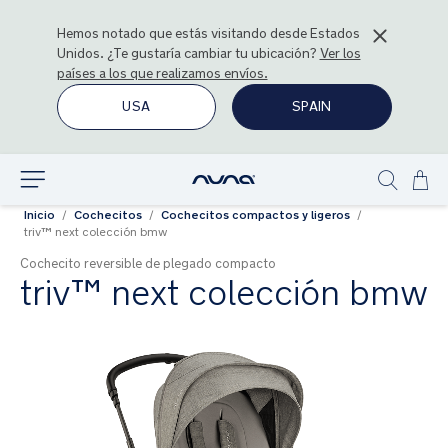
Hemos notado que estás visitando desde
Estados
Unidos
. ¿Te gustaría cambiar tu ubicación?
Ver los
países a los que realizamos envíos.
USA
SPAIN
Ir
Explorar
Show
al
Inicio
Cochecitos
Cochecitos compactos y ligeros
search
con
triv™ next colección bmw
Cochecito reversible de plegado compacto
triv™ next colección bmw
Saltar
al
final
de
la
galería
de