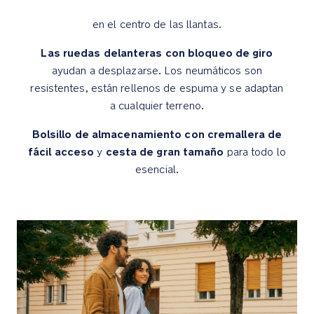
nacidos,
en el centro de las llantas.
y
reposapiernas
Las ruedas delanteras con bloqueo de giro
ajustable
ayudan a desplazarse. Los neumáticos son
resistentes, están rellenos de espuma y se adaptan
Reposapiés
a cualquier terreno.
duradero
para
Bolsillo de almacenamiento con cremallera de
bebés
fácil acceso
cesta de gran tamaño
y
para todo lo
en
esencial.
crecimiento
Los
neumáticos
son
resistentes,
están
rellenos
de