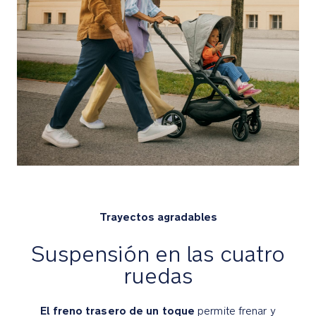
espuma
y
se
adaptan
a
cualquier
terreno
Detalles
premium
Bolsillo
de
almacenamiento
Trayectos agradables
con
cremallera
Suspensión en las cuatro
de
ruedas
fácil
acceso
y
El freno trasero de un toque
permite frenar y