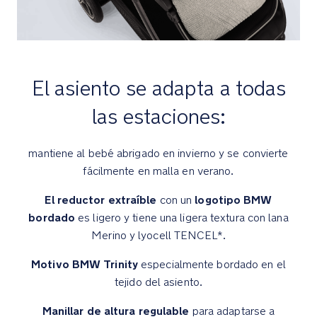
comercial
de
Lenzing
AG)
Seguridad
El asiento se adapta a todas
las estaciones:
Arnés
de
liberación
mantiene al bebé abrigado en invierno y se convierte
rápida
fácilmente en malla en verano.
de
3
El reductor extraíble
logotipo BMW
con un
o
bordado
es ligero y tiene una ligera textura con lana
5
Merino y lyocell TENCEL*.
puntos
de
Motivo BMW Trinity
especialmente bordado en el
ajuste
tejido del asiento.
simultáneo
al
Manillar de altura regulable
para adaptarse a