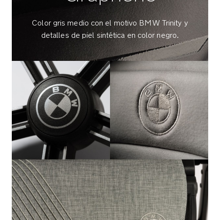
El
manillar
Color gris medio con el motivo BMW Trinity y
y
detalles de piel sintética en color negro.
la
barra
de
seguridad
de
piel
sintética
aportan
un
toque
más
de
lujo
y
estilo
a
tus