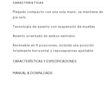
CARACTERISTICAS
Plegado compacto con una sola mano, se mantiene de
pie solo
Tecnología de asiento con suspensión de muelles
Asiento orientado en ambos sentidos
Reclinable en 4 posiciones, incluida una posición
totalmente horizontal y reposapiernas ajustable
CARACTERÍSTICAS Y ESPECIFICACIONES
Uso
MANUAL & DOWNLOADS
DOWNLOADS
Cochecito
compacto
N
y
u
completo
n
con
a_