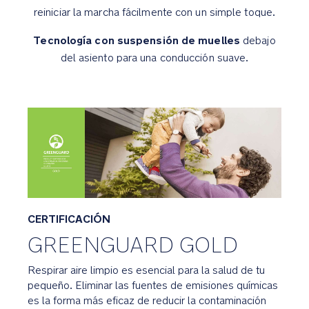
cesta
reiniciar la marcha fácilmente con un simple toque.
de
gran
Tecnología con suspensión de muelles
debajo
tamaño
del asiento para una conducción suave.
para
todo
lo
esencial
Se
convierte
fácilmente
en
cochecito:
CERTIFICACIÓN
el
adaptador
GREENGUARD GOLD
vertical
incluido
Respirar aire limpio es esencial para la salud de tu
es
pequeño. Eliminar las fuentes de emisiones químicas
compatible
es la forma más eficaz de reducir la contaminación