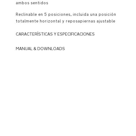
ambos sentidos
Reclinable en 5 posiciones, incluida una posición
totalmente horizontal y reposapiernas ajustable
CARACTERÍSTICAS Y ESPECIFICACIONES
Uso
MANUAL & DOWNLOADS
DOWNLOADS
Bloqueo
de
N
plegado
u
rápido
n
y
a_
automático
B
con
M
un
W
clic
_
con
M
función
IX