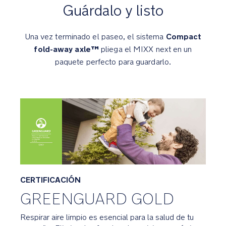
El
Guárdalo y listo
asiento
se
Compact
Una vez terminado el paseo, el sistema
adapta
fold-away axle™
a
pliega el MIXX next en un
todas
paquete perfecto para guardarlo.
las
estaciones:
mantiene
al
bebé
abrigado
en
invierno
y
se
CERTIFICACIÓN
convierte
fácilmente
GREENGUARD GOLD
en
malla
Respirar aire limpio es esencial para la salud de tu
en