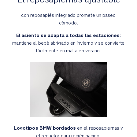
ruedas
delanteras
con reposapiés integrado promete un paseo
Seguridad
cómodo.
El asiento se adapta a todas las estaciones
:
MagneTech
mantiene al bebé abrigado en invierno y se convierte
secure
fácilmente en malla en verano.
snap™
es
una
hebilla
magnética
autoguiada
que
se
fija
automáticamente
en
su
Logotipos BMW bordados
en el reposapiernas y
sitio
el reductor para recién nacido.