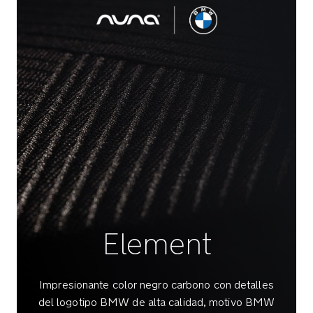
delanteras
con
bloqueo
de
giro
ayudan
a
desplazarse
El
resistente
sistema
de
frenado
de
Element
las
ruedas
traseras
Impresionante color negro carbono con detalles
con
del logotipo BMW de alta calidad, motivo BMW
un