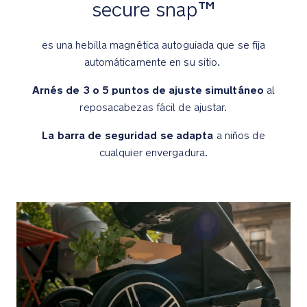
secure snap™
repelente
al
agua
es una hebilla magnética autoguiada que se fija
UPF
automáticamente en su sitio.
50+
Arnés de 3 o 5 puntos de ajuste simultáneo
es
al
extensible
reposacabezas fácil de ajustar.
y
La barra de seguridad se adapta
cuenta
a niños de
con
cualquier envergadura.
una
visera
plegable,
un
panel
de
ventilación
y
una
ventana