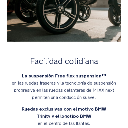
El
reclinado
totalmente
horizontal
permite
al
bebé
dormir
Facilidad cotidiana
la
siesta
durante
La suspensión Free flex suspension™
los
en las ruedas traseras y la tecnología de suspensión
paseos
progresiva en las ruedas delanteras de MIXX next
permiten una conducción suave.
La
Ruedas exclusivas con el motivo BMW
cubierta
para
Trinity y el logotipo BMW
la
en el centro de las llantas.
lluvia