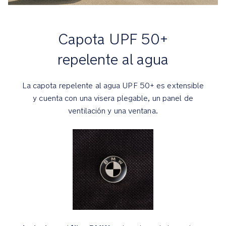
son
resistentes,
están
Capota UPF 50+
rellenos
repelente al agua
de
espuma
y
La capota repelente al agua UPF 50+ es extensible
se
y cuenta con una visera plegable, un panel de
adaptan
ventilación y una ventana.
a
cualquier
terreno
Los
detalles
de
piel
sintética
aportan
un