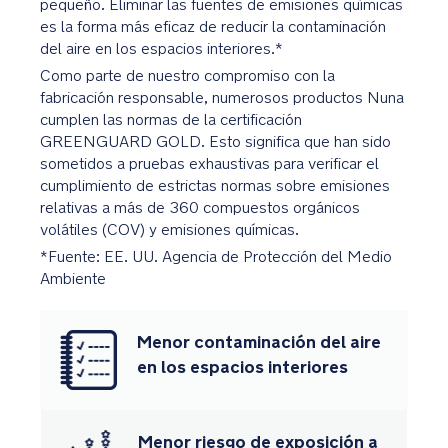
pequeño. Eliminar las fuentes de emisiones químicas
verano
es la forma más eficaz de reducir la contaminación
del aire en los espacios interiores.*
La
Como parte de nuestro compromiso con la
cesta
fabricación responsable, numerosos productos Nuna
de
cumplen las normas de la certificación
dos
GREENGUARD GOLD. Esto significa que han sido
compartimentos
sometidos a pruebas exhaustivas para verificar el
incluye
cumplimiento de estrictas normas sobre emisiones
un
relativas a más de 360 compuestos orgánicos
discreto
volátiles (COV) y emisiones químicas.
bolsillo
*Fuente: EE. UU. Agencia de Protección del Medio
con
Ambiente
cremallera
para
objetos
Menor contaminación del aire
de
en los espacios interiores
valor
Amplio
Menor riesgo de exposición a