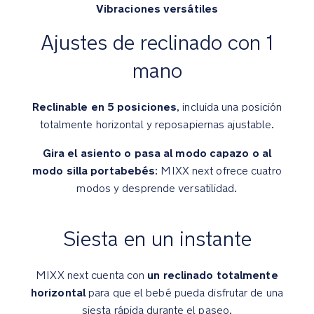
Vibraciones versátiles
Ajustes de reclinado con 1
El
reposapiernas
mano
ajustable
con
reposapiés
Reclinable en 5 posiciones
, incluida una posición
integrado
totalmente horizontal y reposapiernas ajustable.
promete
un
Gira el asiento o pasa al modo capazo o al
paseo
modo silla portabebés
: MIXX next ofrece cuatro
cómodo
modos y desprende versatilidad.
El
sistema
Siesta en un instante
Compact
fold-
away
un reclinado totalmente
MIXX next cuenta con
axle™
horizontal
para que el bebé pueda disfrutar de una
proporciona
siesta rápida durante el paseo.