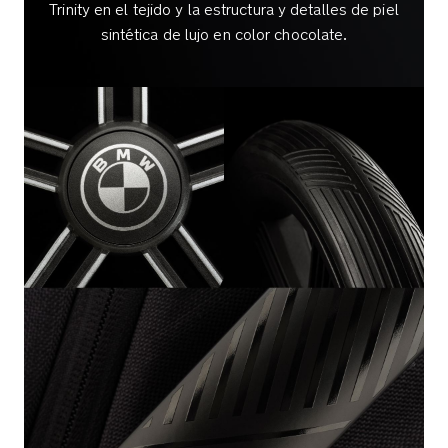
Trinity en el tejido y la estructura y detalles de piel
solo
sintética de lujo en color chocolate.
toque
responde
perfectamente
La
barra
de
seguridad
se
adapta
a
niños
de
cualquier
envergadura
Cinco
posiciones
de