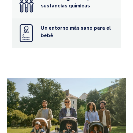
bolsillo
sustancias químicas
con
cremallera
en
Un entorno más sano para el
el
bebé
respaldo
del
asiento,
perfecto
para
llaves,
teléfonos
y
toallitas
Premios
y
certificaciones
Ganador