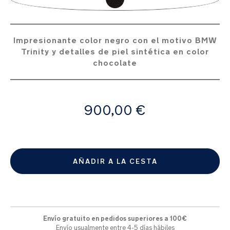
de
la
galería
de
Impresionante color negro con el motivo BMW
imágenes
Trinity y detalles de piel sintética en color
chocolate
A
900,00 €
partir
de
AÑADIR A LA CESTA
Envío gratuito en pedidos superiores a 100€
Envío usualmente entre 4-5 días hábiles