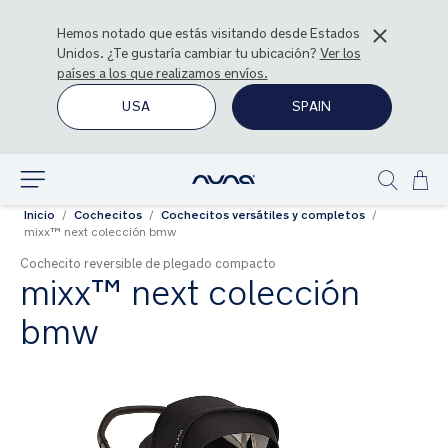
Hemos notado que estás visitando desde
Estados
Unidos
. ¿Te gustaría cambiar tu ubicación?
Ver los
países a los que realizamos envíos.
USA
SPAIN
Ir
Explorar
Show
al
Inicio
Cochecitos
Cochecitos versátiles y completos
search
con
mixx™ next colección bmw
Cochecito reversible de plegado compacto
mixx™ next colección
bmw
Saltar
al
final
de