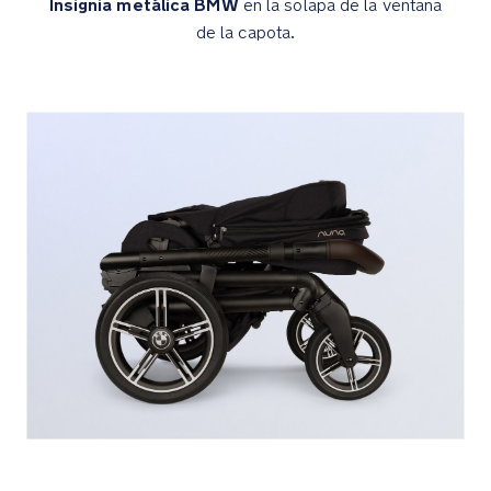
Insignia metálica BMW
en la solapa de la ventana
toque
de la capota.
de
lujo
y
estilo
a
tus
paseos
Manillar
de
altura
regulable
para
adaptarse
a
distintas
estaturas