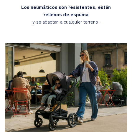
y
Los neumáticos son resistentes, están
el
rellenos de espuma
cubrepiés
y se adaptan a cualquier terreno.
incluidos
protegen
a
tu
hijo
del
mal
tiempo
en
vuestros
desplazamientos
Detalles
premium
Los
neumáticos