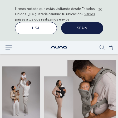
Hemos notado que estás visitando desde
Estados
Unidos
. ¿Te gustaría cambiar tu ubicación?
Ver los
países a los que realizamos envíos.
USA
SPAIN
Ir
Explorar
Show
al
search
con