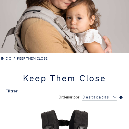
INICIO
KEEP THEM CLOSE
Keep Them Close
Filtrar
Fija
Ordenar por
Dir
Des