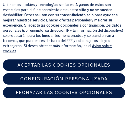
Utilizamos cookies y tecnologías similares. Algunos de estos son
Su correo electrónico
REGISTRAR
esenciales para el funcionamiento de nuestro sitio y no se pueden
deshabilitar. Otros se usan con su consentimiento solo para ayudar a
mejorar nuestros servicios, hacer ofertas personales y mejorar su
Al proporcionar tu dirección de correo electrónico, aceptas recibir por
experiencia. Si acepta las cookies opcionales a continuación, los datos
correo electrónico nuestro boletín de noticias e información sobre
personales (por ejemplo, su dirección IP y la información del dispositivo)
productos y ofertas que creamos que puedan ser de tu interés.
se procesarán para los fines antes mencionados y se transferirán a
Si quieres más información sobre cómo procesamos tus datos personales,
terceros, que pueden residir fuera del EEE y estar sujetos a leyes
consulta nuestro
aviso de privacidad
.
extranjeras. Si desea obtener más información, lea el
Aviso sobre
cookies
ACEPTAR LAS COOKIES OPCIONALES
CONFIGURACIÓN PERSONALIZADA
RECHAZAR LAS COOKIES OPCIONALES
SPAIN
Encuentre un distribuidor autorizado de Nuna