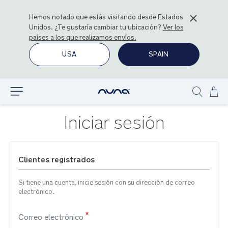
Hemos notado que estás visitando desde
Estados
Unidos
. ¿Te gustaría cambiar tu ubicación?
Ver los
países a los que realizamos envíos.
USA
SPAIN
Ir
Explorar
Show
al
search
con
Iniciar sesión
Clientes registrados
Si tiene una cuenta, inicie sesión con su dirección de correo
electrónico.
Correo electrónico