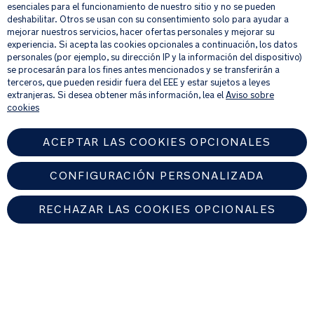
esenciales para el funcionamiento de nuestro sitio y no se pueden
deshabilitar. Otros se usan con su consentimiento solo para ayudar a
mejorar nuestros servicios, hacer ofertas personales y mejorar su
Al proporcionar tu dirección de correo electrónico, aceptas recibir por
experiencia. Si acepta las cookies opcionales a continuación, los datos
correo electrónico nuestro boletín de noticias e información sobre
personales (por ejemplo, su dirección IP y la información del dispositivo)
productos y ofertas que creamos que puedan ser de tu interés.
se procesarán para los fines antes mencionados y se transferirán a
Si quieres más información sobre cómo procesamos tus datos personales,
terceros, que pueden residir fuera del EEE y estar sujetos a leyes
consulta nuestro
aviso de privacidad
.
extranjeras. Si desea obtener más información, lea el
Aviso sobre
cookies
ACEPTAR LAS COOKIES OPCIONALES
CONFIGURACIÓN PERSONALIZADA
RECHAZAR LAS COOKIES OPCIONALES
SPAIN
Encuentre un distribuidor autorizado de Nuna