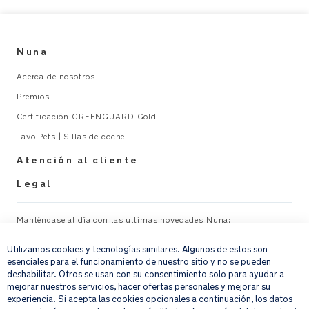
para
todas
las
estaciones
Nuna
del
Acerca de nosotros
año.
Mantiene
Premios
al
Certificación GREENGUARD Gold
bebé
Tavo Pets | Sillas de coche
cómodo
en
Atención al cliente
invierno
Legal
y
fresco
en
Manténgase al día con las ultimas novedades Nuna:
×
verano
gracias
Utilizamos cookies y tecnologías similares. Algunos de estos son
Su correo electrónico
REGISTRAR
esenciales para el funcionamiento de nuestro sitio y no se pueden
a
deshabilitar. Otros se usan con su consentimiento solo para ayudar a
su
mejorar nuestros servicios, hacer ofertas personales y mejorar su
malla
Al proporcionar tu dirección de correo electrónico, aceptas recibir por
experiencia. Si acepta las cookies opcionales a continuación, los datos
correo electrónico nuestro boletín de noticias e información sobre