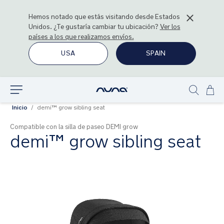
Hemos notado que estás visitando desde
Estados
Unidos
. ¿Te gustaría cambiar tu ubicación?
Ver los
países a los que realizamos envíos.
USA
SPAIN
Ir
Explorar
Show
al
Inicio
demi™ grow sibling seat
search
con
Compatible con la silla de paseo DEMI grow
demi™ grow sibling seat
Saltar
al
final
de
la
galería
de