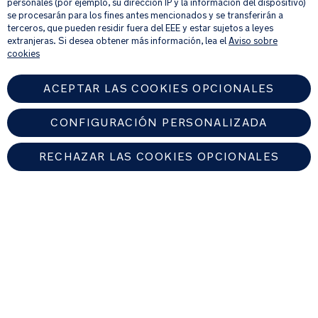
personales (por ejemplo, su dirección IP y la información del dispositivo)
productos y ofertas que creamos que puedan ser de tu interés.
se procesarán para los fines antes mencionados y se transferirán a
Tres
Si quieres más información sobre cómo procesamos tus datos personales,
terceros, que pueden residir fuera del EEE y estar sujetos a leyes
posiciones
consulta nuestro
aviso de privacidad
.
extranjeras. Si desea obtener más información, lea el
Aviso sobre
de
cookies
reclinado
ajustables
ACEPTAR LAS COOKIES OPCIONALES
con
una
CONFIGURACIÓN PERSONALIZADA
mano
RECHAZAR LAS COOKIES OPCIONALES
Capota
desmontable,
SPAIN
extensible
y
con
Encuentre un distribuidor autorizado de Nuna
protector
UPF
© 2026 Nuna Intl BV Todos los derechos reservados. Nuna International
B.V. Groenmarktkade 5 H, 1016 TA, Amsterdam, Países Bajos.
50+
con
visera