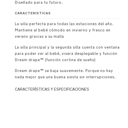
Diseñado para tu futuro.
CARACTERISTICAS
La silla perfecta para todas las estaciones del año.
Mantiene al bebé cómodo en invierno y fresco en
verano gracias a su malla
La silla principal y la segunda silla cuenta con ventana
para poder ver al bebé, visera desplegable y función
Dream drape™ (función cortina de sueño)
Dream drape™ se baja suavemente. Porque no hay
nada mejor que una buena siesta sin interrupciones.
CARACTERÍSTICAS Y ESPECIFICACIONES
Asiento
reversible,
en
ambos