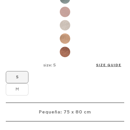
de
imágenes
size:
S
SIZE GUIDE
Product Fashions
S
M
Pequeña: 75 x 80 cm