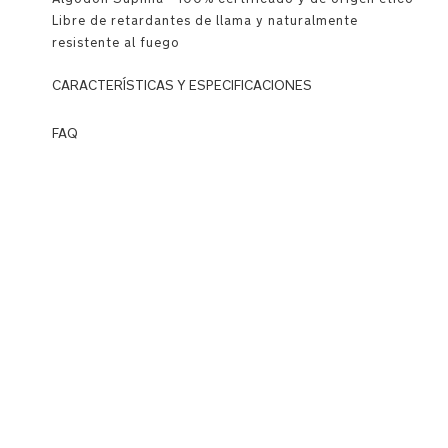
Libre de retardantes de llama y naturalmente
resistente al fuego
CARACTERÍSTICAS Y ESPECIFICACIONES
Detalles
FAQ
Premium
Q: ¿Qué
es
Detalle
Wardrobe?
de
A:
dobladillo
Wardrobe
acanalado
es
la
Logo
categoría
tejido
más
en
nueva
la
de
tela
Nuna
para
que