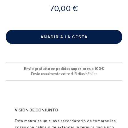
A
70,00 €
partir
de
AÑADIR A LA CESTA
Envío gratuito en pedidos superiores a 100€
Envío usualmente entre 4-5 días hábiles
VISIÓN DE CONJUNTO
Esta manta es un suave recordatorio de tomarse las
cosas con calma y de extender la ternura hacia uno