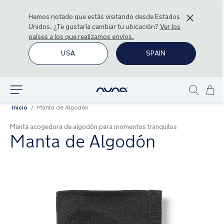
Hemos notado que estás visitando desde
Estados
Unidos
. ¿Te gustaría cambiar tu ubicación?
Ver los
países a los que realizamos envíos.
USA
SPAIN
Ir
Explorar
Show
al
Inicio
Manta de Algodón
search
con
Manta acogedora de algodón para momentos tranquilos
Manta de Algodón
Saltar
al
final
de
la
galería
de