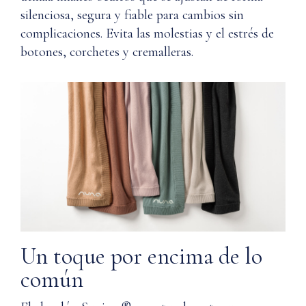
tú,
Resiste
silenciosa, segura y fiable para cambios sin
y
la
complicaciones. Evita las molestias y el estrés de
tu
decoloración
piel,
botones, corchetes y cremalleras.
durante
agradeceréis
toda
llevar.
la
vida
Q:
útil
¿Cómo
de
garantiza
la
Nuna la
prenda
calidad?
ESPECIFICACIONES
Q: ¿Dónde
DEL
se utilizan
PRODUCTO
los
Material
materiales
Un toque por encima de lo
en la
común
fabricación
Cuerpo:
de la línea
100%