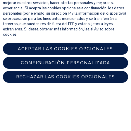
mejorar nuestros servicios, hacer ofertas personales y mejorar su
Al proporcionar tu dirección de correo electrónico, aceptas recibir por
experiencia. Si acepta las cookies opcionales a continuación, los datos
correo electrónico nuestro boletín de noticias e información sobre
personales (por ejemplo, su dirección IP y la información del dispositivo)
productos y ofertas que creamos que puedan ser de tu interés.
se procesarán para los fines antes mencionados y se transferirán a
Si quieres más información sobre cómo procesamos tus datos personales,
terceros, que pueden residir fuera del EEE y estar sujetos a leyes
consulta nuestro
aviso de privacidad
.
extranjeras. Si desea obtener más información, lea el
Aviso sobre
cookies
ACEPTAR LAS COOKIES OPCIONALES
CONFIGURACIÓN PERSONALIZADA
RECHAZAR LAS COOKIES OPCIONALES
SPAIN
Encuentre un distribuidor autorizado de Nuna
© 2026 Nuna Intl BV Todos los derechos reservados. Nuna International
B.V. Groenmarktkade 5 H, 1016 TA, Amsterdam, Países Bajos.