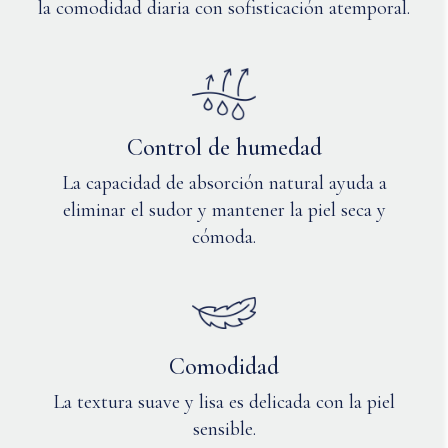
la comodidad diaria con sofisticación atemporal.
en
secadora
a
baja
temperatura
o
secar
Control de humedad
en
La capacidad de absorción natural ayuda a
horizontal.
eliminar el sudor y mantener la piel seca y
Planchar
a
cómoda.
temperatura
media
si
es
necesario.
Comodidad
La textura suave y lisa es delicada con la piel
sensible.