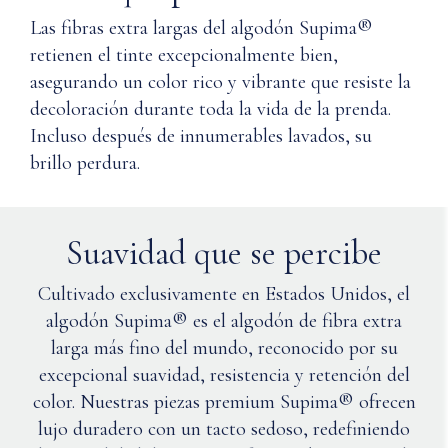
colores
Las fibras extra largas del algodón Supima®
similares.
retienen el tinte excepcionalmente bien,
Usar
asegurando un color rico y vibrante que resiste la
detergente
suave.
decoloración durante toda la vida de la prenda.
Dar
Incluso después de innumerables lavados, su
la
brillo perdura.
vuelta
a
la
prenda.
Suavidad que se percibe
Usar
solo
Cultivado exclusivamente en Estados Unidos, el
lejía
algodón Supima® es el algodón de fibra extra
sin
larga más fino del mundo, reconocido por su
cloro
si
excepcional suavidad, resistencia y retención del
es
color. Nuestras piezas premium Supima® ofrecen
necesario.
lujo duradero con un tacto sedoso, redefiniendo
Secar