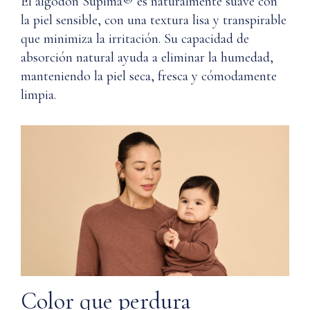
El algodón Supima® es naturalmente suave con
Wardrobe
Algodón
la piel sensible, con una textura lisa y transpirable
de Nuna?
Supima®
que minimiza la irritación. Su capacidad de
Dobladillo:
Mezcla
Q:
absorción natural ayuda a eliminar la humedad,
de
¿Cómo
manteniendo la piel seca, fresca y cómodamente
algodón
debo
limpia.
Supima®
cuidar el
y
algodón
Nylon
Supima®?
Instrucciones
Q: ¿El
de
algodón
cuidado
Supima® de
Nuna fue
obtenido y
Lavar
producido
a
éticamente?
máquina
en
frío
Color que perdura
con