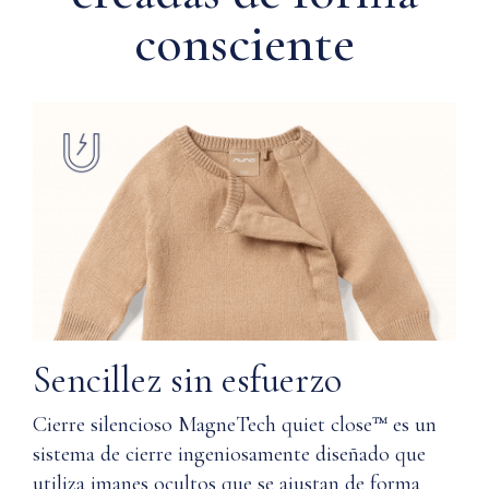
la
o
consciente
piel
algodón
sensible
Supima®,
ambas
La
cuentan
absorción
con
natural
nuestra
ayuda
tecnología
a
cierre
mantener
silencioso
la
MagneTech
piel
quiet
seca
close™
y
y
cómoda
proporcionan
Sencillez sin esfuerzo
una
suavidad
Lavable
Cierre silencioso MagneTech quiet close™ es un
y
a
comodidad
sistema de cierre ingeniosamente diseñado que
máquina
que
utiliza imanes ocultos que se ajustan de forma