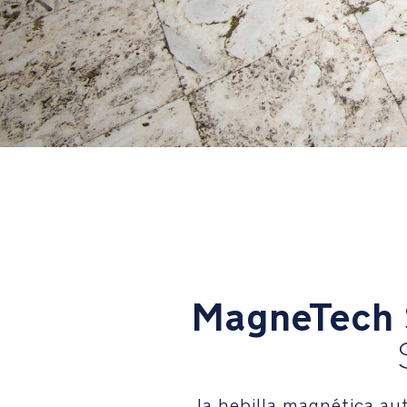
MagneTech
la hebilla magnética a