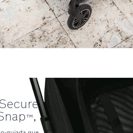
Secure
Snap
,
™
uto-guiada que