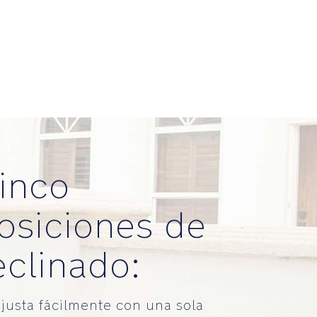
inco
osiciones de
eclinado:
ajusta fácilmente con una sola