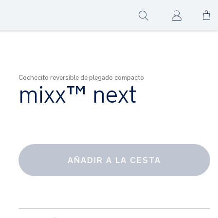
Ir
Show
al
search
co
Cochecito reversible de plegado compacto
mixx™ next
A
partir
de
AÑADIR A LA CESTA