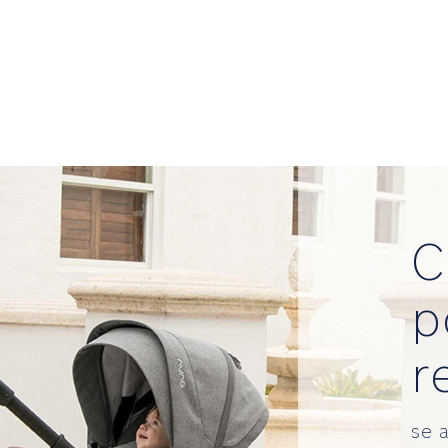
C
p
r
se 