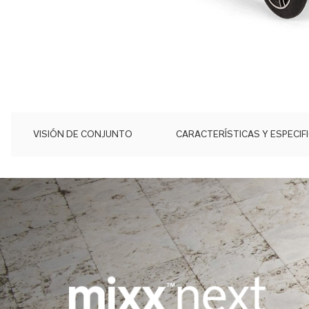
Saltar
al
comienzo
de
la
galería
de
VISIÓN DE CONJUNTO
CARACTERÍSTICAS Y ESPECIF
imágenes