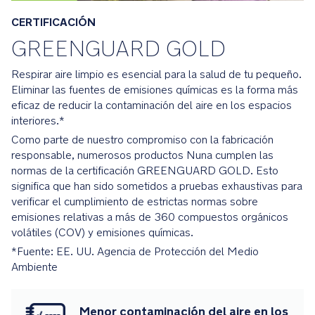
2024
CERTIFICACIÓN
El
GREENGUARD GOLD
colchón
está
Respirar aire limpio es esencial para la salud de tu pequeño.
certificado
Eliminar las fuentes de emisiones químicas es la forma más
por
eficaz de reducir la contaminación del aire en los espacios
TÜV
interiores.*
por
Como parte de nuestro compromiso con la fabricación
su
responsable, numerosos productos Nuna cumplen las
permeabilidad
normas de la certificación GREENGUARD GOLD. Esto
al
significa que han sido sometidos a pruebas exhaustivas para
aire
verificar el cumplimiento de estrictas normas sobre
para
emisiones relativas a más de 360 compuestos orgánicos
favorecer
volátiles (COV) y emisiones químicas.
el
*Fuente: EE. UU. Agencia de Protección del Medio
flujo
Ambiente
de
aire
fresco
Menor contaminación del aire en los