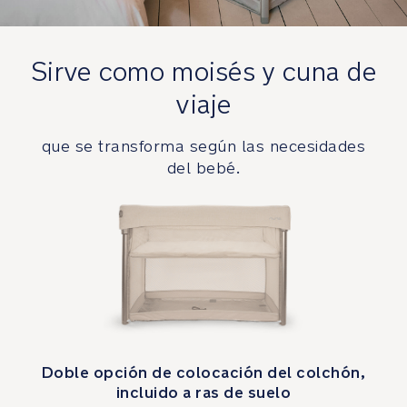
estructura
de
aluminio
permite
Sirve como moisés y cuna de
que
viaje
el
bebé
descanse
que se transforma según las necesidades
y
del bebé.
juegue
con
seguridad
Comodidad
El
colchón
transpirable
Doble opción de colocación del colchón,
ofrece
incluido a ras de suelo
una