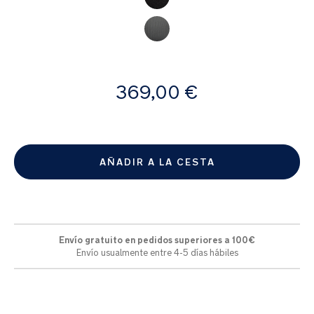
de
imágenes
A
369,00 €
partir
de
AÑADIR A LA CESTA
Envío gratuito en pedidos superiores a 100€
Envío usualmente entre 4-5 días hábiles