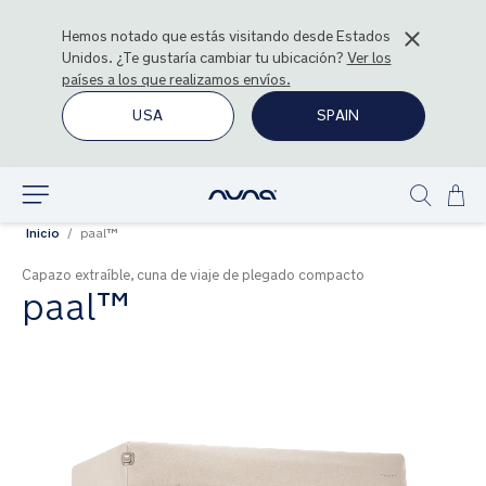
Hemos notado que estás visitando desde
Estados
Unidos
. ¿Te gustaría cambiar tu ubicación?
Ver los
países a los que realizamos envíos.
USA
SPAIN
Ir
Explorar
Show
al
Inicio
paal™
search
con
Capazo extraíble, cuna de viaje de plegado compacto
paal™
Saltar
al
final
de
la
galería
de