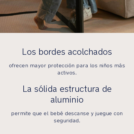
práctica
bolsa
de
transporte
con
asas
de
Los bordes acolchados
lona
ofrecen mayor protección para los niños más
Incluye
una
activos.
mosquitera
para
La sólida estructura de
proteger
aluminio
al
bebé
de
permite que el bebé descanse y juegue con
los
seguridad.
insectos