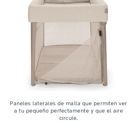
comodidad
del
bebé
Las
bisagras
unidireccionales
reducen
los
huecos
en
el
colchón
para
que
Paneles laterales de malla que permiten ver
la
a tu pequeño perfectamente y que el aire
superficie
circule.
de
descanso
sea