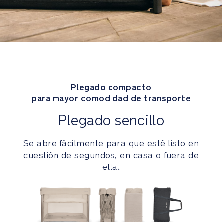
cuestión
de
segundos,
en
casa
o
fuera
de
Plegado compacto
ella
para mayor comodidad de transporte
Plegado sencillo
Colchón
completamente
lavable
Se abre fácilmente para que esté listo en
cuestión de segundos, en casa o fuera de
Seguridad
ella.
La
hebilla
garantiza
que