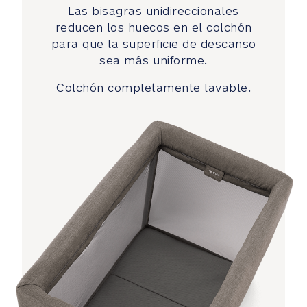
descanso
Las bisagras unidireccionales
resistente
reducen los huecos en el colchón
para que la superficie de descanso
Paneles
sea más uniforme.
laterales
de
Colchón completamente lavable.
malla
que
permiten
ver
a
tu
pequeño
perfectamente
y
que
el
aire
circule
Detalles