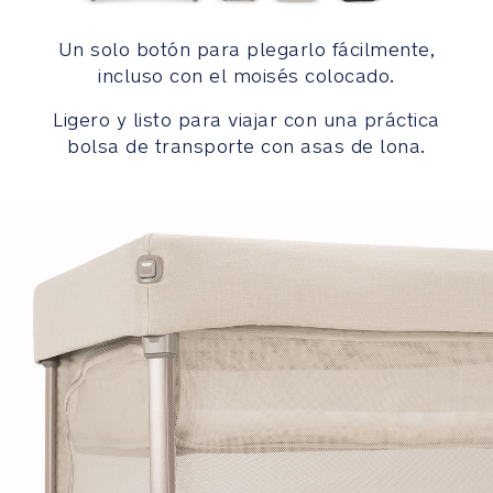
la
cremallera
Un solo botón para plegarlo fácilmente,
de
incluso con el moisés colocado.
la
ventana
Ligero y listo para viajar con una práctica
no
bolsa de transporte con asas de lona.
se
abra
accidentalmente
La
solapa
de
Velcro®
a
prueba
de
manipulaciones
oculta
discretamente