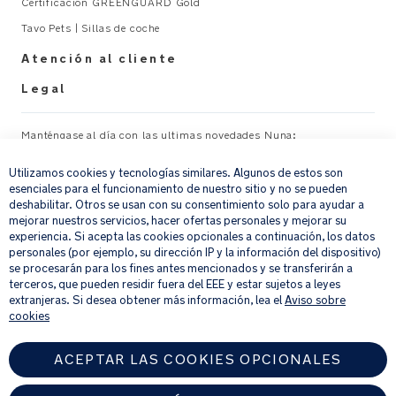
solo
Certificación GREENGUARD Gold
son
Tavo Pets | Sillas de coche
ecológicos,
Atención al cliente
sino
que
Legal
también
se
Manténgase al día con las ultimas novedades Nuna:
producen
×
de
Utilizamos cookies y tecnologías similares. Algunos de estos son
forma
Su correo electrónico
REGISTRAR
esenciales para el funcionamiento de nuestro sitio y no se pueden
responsable
deshabilitar. Otros se usan con su consentimiento solo para ayudar a
con
mejorar nuestros servicios, hacer ofertas personales y mejorar su
el
Al proporcionar tu dirección de correo electrónico, aceptas recibir por
experiencia. Si acepta las cookies opcionales a continuación, los datos
correo electrónico nuestro boletín de noticias e información sobre
personales (por ejemplo, su dirección IP y la información del dispositivo)
medioambiente
productos y ofertas que creamos que puedan ser de tu interés.
se procesarán para los fines antes mencionados y se transferirán a
y
Si quieres más información sobre cómo procesamos tus datos personales,
terceros, que pueden residir fuera del EEE y estar sujetos a leyes
la
consulta nuestro
aviso de privacidad
.
extranjeras. Si desea obtener más información, lea el
Aviso sobre
sociedad
cookies
Certificación
ACEPTAR LAS COOKIES OPCIONALES
GREENGUARD