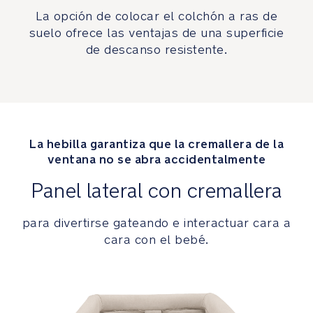
superficie
La opción de colocar el colchón a ras de
plana
suelo ofrece las ventajas de una superficie
y
de descanso resistente.
resistente
con
un
flujo
de
aire
óptimo
La hebilla garantiza que la cremallera de la
ventana no se abra accidentalmente
Sábana
Panel lateral con cremallera
de
algodón
para divertirse gateando e interactuar cara a
orgánico
cara con el bebé.
con
certificado
GOTS
para
mayor