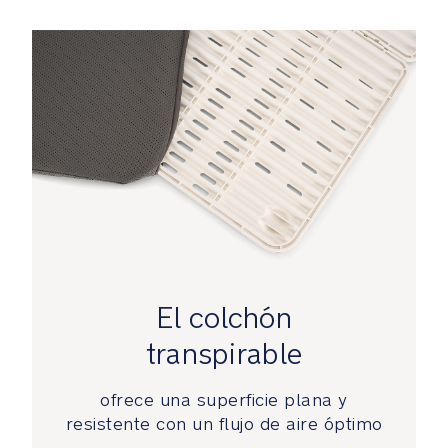
más
uniforme
La
opción
de
colocar
el
colchón
a
ras
de
suelo
ofrece
El colchón
las
ventajas
transpirable
de
una
ofrece una superficie plana y
superficie
resistente con un flujo de aire óptimo
de