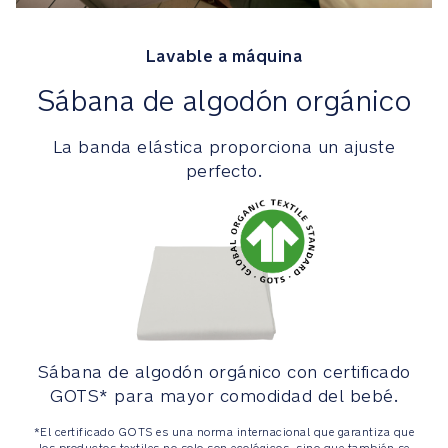
armonice
con
el
Lavable a máquina
tuyo
Sábana de algodón orgánico
Un
solo
La banda elástica proporciona un ajuste
botón
perfecto.
para
plegarlo
fácilmente,
incluso
con
el
moisés
colocado
Sábana de algodón orgánico con certificado
GOTS* para mayor comodidad del bebé.
Panel
lateral
*El certificado GOTS es una norma internacional que garantiza que
con
los productos textiles no solo son ecológicos, sino que también se