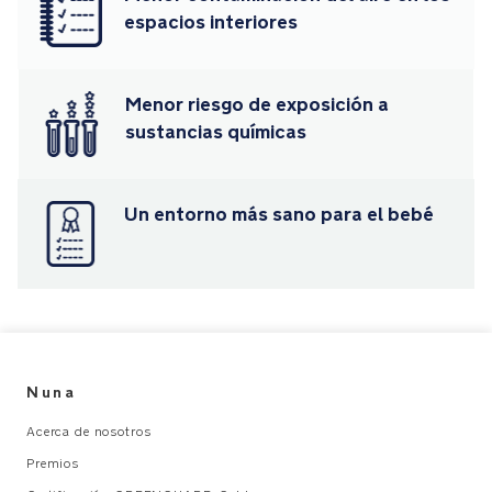
por
espacios interiores
el
espacio
del
bebé
Menor riesgo de exposición a
sustancias químicas
El
certificado
GOTS
Un entorno más sano para el bebé
es
una
norma
internacional
que
garantiza
que
Nuna
los
productos
Acerca de nosotros
textiles
Premios
no