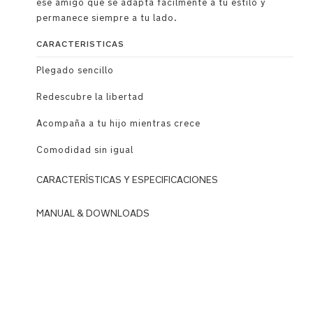
ese amigo que se adapta fácilmente a tu estilo y
permanece siempre a tu lado.​
CARACTERISTICAS
Plegado sencillo
Redescubre la libertad
Acompaña a tu hijo mientras crece
Comodidad sin igual
CARACTERÍSTICAS Y ESPECIFICACIONES
Uso
MANUAL & DOWNLOADS
DOWNLOADS
Sirve
como
N
moisés
u
y
n
cuna
a