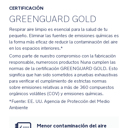
Trinity
CERTIFICACIÓN
especialmente
bordado
GREENGUARD GOLD
en
el
Respirar aire limpio es esencial para la salud de tu
cubrepiés
pequeño. Eliminar las fuentes de emisiones químicas es
la forma más eficaz de reducir la contaminación del aire
en los espacios interiores.*
Umber:
Como parte de nuestro compromiso con la fabricación
Motivo
responsable, numerosos productos Nuna cumplen las
BMW
normas de la certificación GREENGUARD GOLD. Esto
Crystal
significa que han sido sometidos a pruebas exhaustivas
especialmente
para verificar el cumplimiento de estrictas normas
bordado
sobre emisiones relativas a más de 360 compuestos
en
orgánicos volátiles (COV) y emisiones químicas.
el
cubrepiés
*Fuente: EE. UU. Agencia de Protección del Medio
Ambiente
Insignia
metálica
Menor contaminación del aire
BMW