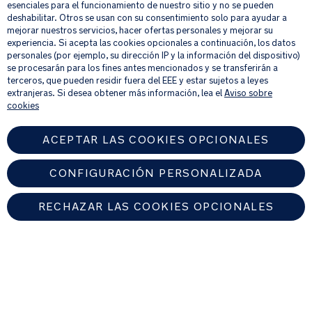
esenciales para el funcionamiento de nuestro sitio y no se pueden
9001
deshabilitar. Otros se usan con su consentimiento solo para ayudar a
OHSAS
mejorar nuestros servicios, hacer ofertas personales y mejorar su
18001
Al proporcionar tu dirección de correo electrónico, aceptas recibir por
experiencia. Si acepta las cookies opcionales a continuación, los datos
correo electrónico nuestro boletín de noticias e información sobre
personales (por ejemplo, su dirección IP y la información del dispositivo)
productos y ofertas que creamos que puedan ser de tu interés.
se procesarán para los fines antes mencionados y se transferirán a
Peso:
Si quieres más información sobre cómo procesamos tus datos personales,
terceros, que pueden residir fuera del EEE y estar sujetos a leyes
3.50
consulta nuestro
aviso de privacidad
.
extranjeras. Si desea obtener más información, lea el
Aviso sobre
kg
cookies
DIMENSIONES: Largo
83
ACEPTAR LAS COOKIES OPCIONALES
x
Ancho
CONFIGURACIÓN PERSONALIZADA
41
x
RECHAZAR LAS COOKIES OPCIONALES
Alto
58
cm
SPAIN
PLEGADO: Largo
83
Encuentre un distribuidor autorizado de Nuna
x
Ancho
© 2026 Nuna Intl BV Todos los derechos reservados. Nuna International