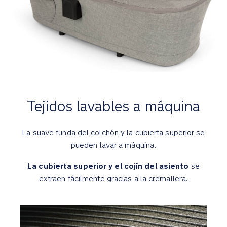
se
pueden
lavar
a
máquina
La
cubierta
para
Tejidos lavables a máquina
la
lluvia
La suave funda del colchón y la cubierta superior se
incluida
pueden lavar a máquina.
proporciona
una
La cubierta superior y el cojín del asiento
se
mayor
extraen fácilmente gracias a la cremallera.
protección
contra
los
elementos