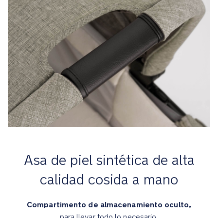
Nuna
x
BMW
Graphene:
tejido
gris
grafito
medio
con
detalles
de
piel
sintética
Asa de piel sintética de alta
en
color
calidad cosida a mano
negro
Compartimento de almacenamiento oculto,
Umber:
para llevar todo lo necesario.