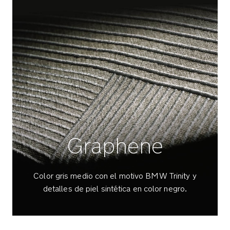
malla
para
vigilar
al
bebé
y
mantenerlo
cómodo
cuando
hace
calor
Graphene
La
cubierta
superior
Color gris medio con el motivo BMW Trinity y
y
el
detalles de piel sintética en color negro.
cojín
del
asiento