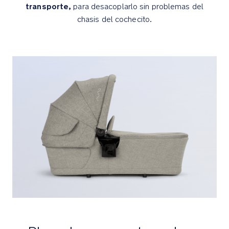
transporte,
para desacoplarlo sin problemas del
Ventana
de
chasis del cochecito.
malla
para
vigilar
al
bebé
Dream
drape™
se
pliega
suavemente
y
se
acopla
silenciosamente
con
imanes,
porque