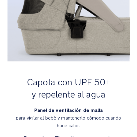
Premios
y
certificaciones
El
certificado
GREENGUARD
Gold
significa
que
Capota con UPF 50+
se
ha
y repelente al agua
sometido
a
Panel de ventilación de malla
pruebas
exhaustivas
para vigilar al bebé y mantenerlo cómodo cuando
y
hace calor.
garantiza