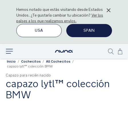
Hemos notado que estás visitando desde
Estados
Unidos
. ¿Te gustaría cambiar tu ubicación?
Ver los
países a los que realizamos envíos.
USA
SPAIN
Ir
Explorar
Show
al
Inicio
Cochecitos
All Cochecitos
search
con
capazo lytl™ colección BMW
Capazo para recién nacido
capazo lytl™ colección
BMW
Saltar
al
final
de