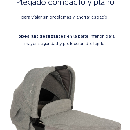
Plegado compacto y plano
no
hay
nada
para viajar sin problemas y ahorrar espacio.
mejor
que
Topes antideslizantes
una
en la parte inferior, para
siesta
mayor seguridad y protección del tejido.
pacífica
e
ininterrumpida
La
suave
funda
del
colchón
y
la
cubierta
superior