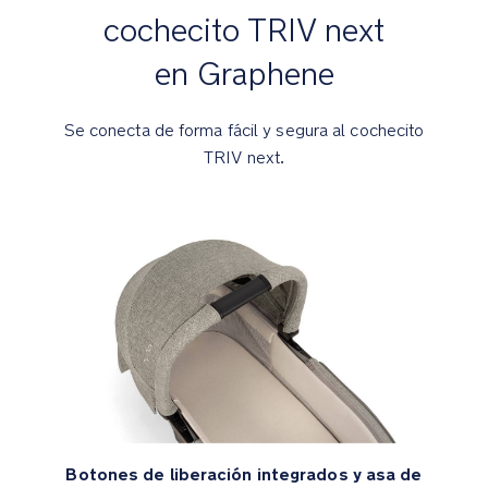
del
cochecito TRIV next
chasis
del
en Graphene
cochecito
Se conecta de forma fácil y segura al cochecito
Plegado
compacto
TRIV next.
y
plano
para
viajar
sin
problemas
y
ahorrar
espacio
Detalles
premium
Botones de liberación integrados y asa de