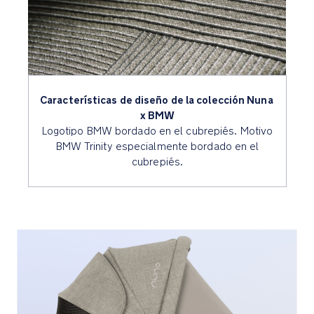
Asa
de
piel
sintética
de
alta
Características de diseño de la colección Nuna 
calidad
x BMW
cosida
Logotipo BMW bordado en el cubrepiés. Motivo
a
BMW Trinity especialmente bordado en el
mano
cubrepiés.
Compartimento
de
almacenamiento
oculto,
para
llevar
todo
lo
necesario