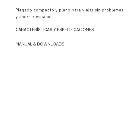
Plegado compacto y plano para viajar sin problemas
y ahorrar espacio
CARACTERÍSTICAS Y ESPECIFICACIONES
Uso
MANUAL & DOWNLOADS
DOWNLOADS
Se
conecta
N
de
u
forma
n
fácil
a_
y
L
segura
Y
a
T
los
L_
cochecitos
B
TRIV
M
next,
W