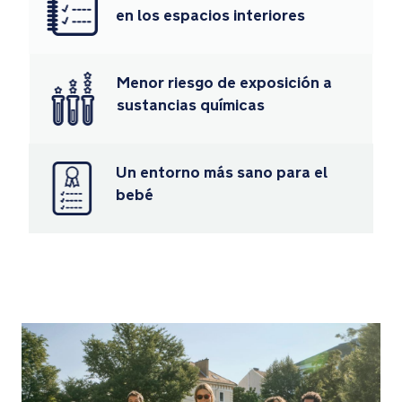
en los espacios interiores
en
la
solapa
de
Menor riesgo de exposición a
la
sustancias químicas
ventana
de
la
Un entorno más sano para el
capota
bebé
Combina
el
LYTL
en
Graphene
con
el
cochecito
exclusivo
TRIV