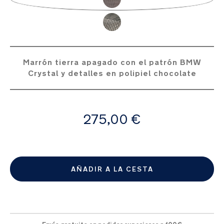
de
la
galería
de
imágenes
Marrón tierra apagado con el patrón BMW
Crystal y detalles en polipiel chocolate
A
275,00 €
partir
de
AÑADIR A LA CESTA