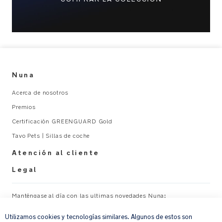
recomendado:
De
recién
nacido
a
Nuna
9
kg
Acerca de nosotros
Premios
Cumple
la
Certificación GREENGUARD Gold
norma
Tavo Pets | Sillas de coche
europea
EN1466
Atención al cliente
Certificado
Legal
de
fábrica
ISO
Manténgase al día con las ultimas novedades Nuna:
×
14001
Utilizamos cookies y tecnologías similares. Algunos de estos son
ISO
Su correo electrónico
REGISTRAR