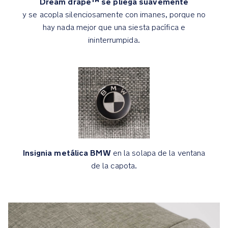
Dream drape™ se pliega suavemente
que
cumple
y se acopla silenciosamente con imanes, porque no
normas
hay nada mejor que una siesta pacífica e
estrictas
ininterrumpida.
sobre
emisiones
relativas
a
compuestos
orgánicos
volátiles
y
emisiones
químicas
Insignia metálica BMW
en la solapa de la ventana
de la capota.
Características
de
diseño
de
la
colección