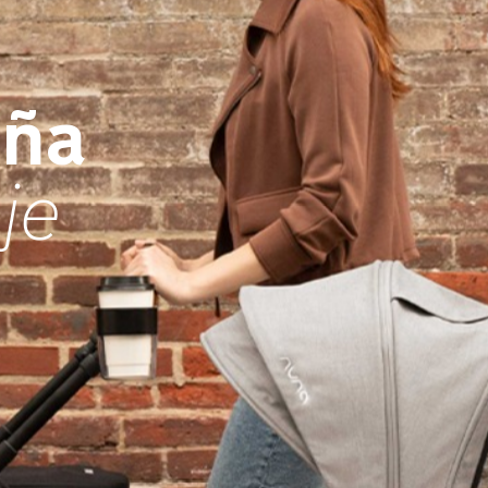
aña
je