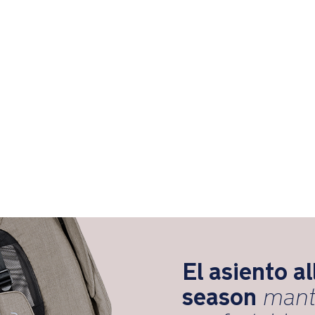
El asiento al
season
manti