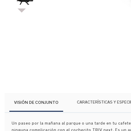
Saltar
al
comienzo
de
la
galería
de
imágenes
VISIÓN DE CONJUNTO
CARACTERÍSTICAS Y ESPECI
Un paseo por la mañana al parque o una tarde en tu cafeter
ninguna complicación con el cochecito TRIV next. Es un a