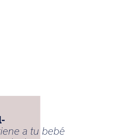
l-
ene a tu bebé