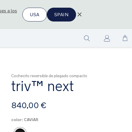
ses a los
USA
SPAIN
Ir
Show
al
search
co
Cochecito reversible de plegado compacto
triv™ next
A
840,00 €
partir
de
color:
CAVIAR
Product Fashions