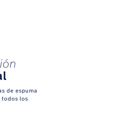
ión
al
nas de espuma
 todos los