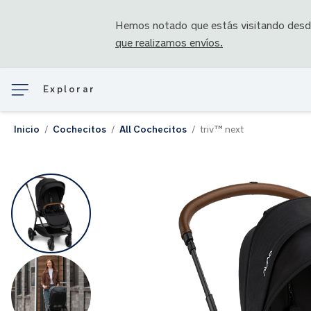
Hemos notado que estás visitando des
que realizamos envíos.
Explorar
Inicio
Cochecitos
All Cochecitos
triv™ next
Saltar
al
final
de
la
galería
de
imágenes