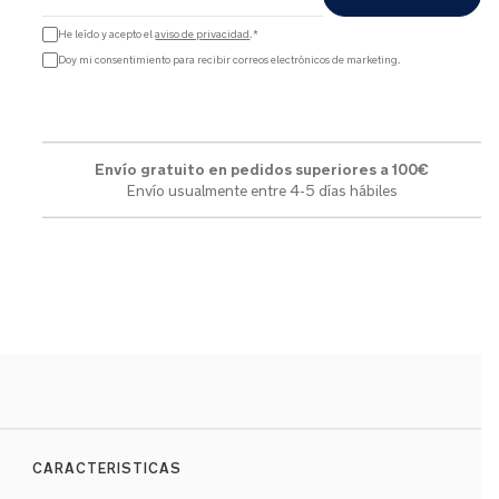
He leído y acepto el
aviso de privacidad
.*
Doy mi consentimiento para recibir correos electrónicos de marketing.
Envío gratuito en pedidos superiores a 100€
Envío usualmente entre 4-5 días hábiles
CARACTERISTICAS