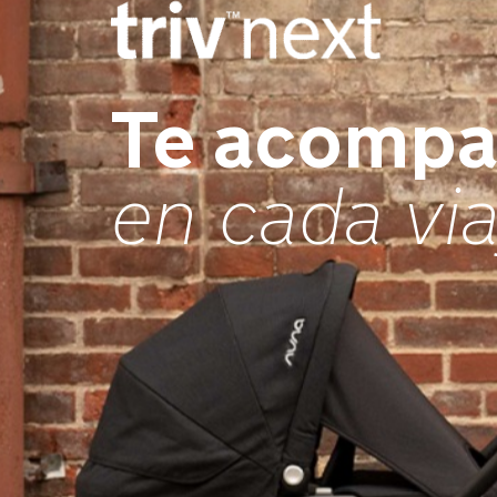
Te acomp
en cada via