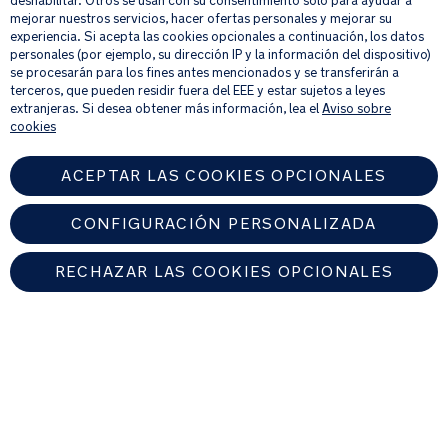
deshabilitar. Otros se usan con su consentimiento solo para ayudar a
verano
mejorar nuestros servicios, hacer ofertas personales y mejorar su
Al proporcionar tu dirección de correo electrónico, aceptas recibir por
experiencia. Si acepta las cookies opcionales a continuación, los datos
correo electrónico nuestro boletín de noticias e información sobre
personales (por ejemplo, su dirección IP y la información del dispositivo)
La
productos y ofertas que creamos que puedan ser de tu interés.
se procesarán para los fines antes mencionados y se transferirán a
Si quieres más información sobre cómo procesamos tus datos personales,
cubierta
terceros, que pueden residir fuera del EEE y estar sujetos a leyes
consulta nuestro
aviso de privacidad
.
extranjeras. Si desea obtener más información, lea el
Aviso sobre
para
cookies
la
lluvia
ACEPTAR LAS COOKIES OPCIONALES
incluida
protege
al
CONFIGURACIÓN PERSONALIZADA
niño
de
RECHAZAR LAS COOKIES OPCIONALES
los
elementos
SPAIN
mientras
te
desplazas
Encuentre un distribuidor autorizado de Nuna
Premios
© 2026 Nuna Intl BV Todos los derechos reservados. Nuna International
y
B.V. Groenmarktkade 5 H, 1016 TA, Amsterdam, Países Bajos.