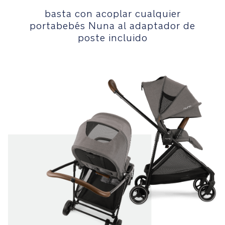
en
basta con acoplar cualquier
el
portabebés Nuna al adaptador de
calzado
poste incluido
Capota
con
parasol,
para
disfrutar
de
paseos
también
los
días
soleados
Reductor
extraíble
de
punto