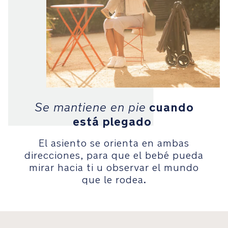
el
capazo
de
la
LYTL™
Seguridad
El
cuando
Se mantiene en pie
arnés
de
está plegado
cinco
puntos
El asiento se orienta en ambas
de
direcciones, para que el bebé pueda
liberación
mirar hacia ti u observar el mundo
rápida
que le rodea.
no
requiere
volver
a