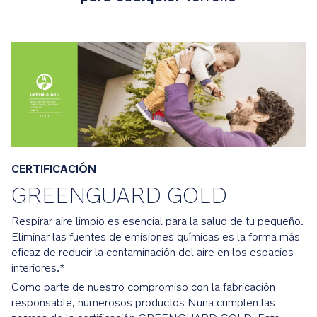
Detalles
premium
El
manillar
y
la
barra
delantera
de
CERTIFICACIÓN
piel
sintética
GREENGUARD GOLD
de
alta
Respirar aire limpio es esencial para la salud de tu pequeño.
calidad
Eliminar las fuentes de emisiones químicas es la forma más
aportan
eficaz de reducir la contaminación del aire en los espacios
estilo
interiores.*
a
Como parte de nuestro compromiso con la fabricación
vuestros
responsable, numerosos productos Nuna cumplen las
paseos