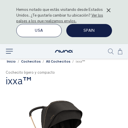
Hemos notado que estás visitando desde
Estados
Unidos
. ¿Te gustaría cambiar tu ubicación?
Ver los
países a los que realizamos envíos.
USA
SPAIN
Ir
Explorar
Show
al
Inicio
Cochecitos
All Cochecitos
ixxa™
search
con
Cochecito ligero y compacto
ixxa™
Saltar
al
final
de
la
galería
de