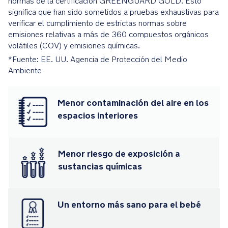
normas de la certificación GREENGUARD GOLD. Esto
significa que han sido sometidos a pruebas exhaustivas para
La
verificar el cumplimiento de estrictas normas sobre
capota
emisiones relativas a más de 360 compuestos orgánicos
extensible
volátiles (COV) y emisiones químicas.
con
*Fuente: EE. UU. Agencia de Protección del Medio
ventanas
Ambiente
de
malla
se
Menor contaminación del aire en los
cierra
espacios interiores
silenciosamente
con
imanes,
Menor riesgo de exposición a
y
sustancias químicas
se
puede
retirar
con
Un entorno más sano para el bebé
la
cremallera