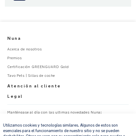
El
asiento
para
todas
Nuna
las
estaciones
Acerca de nosotros
mantiene
Premios
al
bebé
Certificación GREENGUARD Gold
abrigado
Tavo Pets | Sillas de coche
en
Atención al cliente
invierno
y
Legal
se
convierte
Manténgase al día con las ultimas novedades Nuna:
fácilmente
×
en
Utilizamos cookies y tecnologías similares. Algunos de estos son
Su correo electrónico
REGISTRAR
malla
esenciales para el funcionamiento de nuestro sitio y no se pueden
en