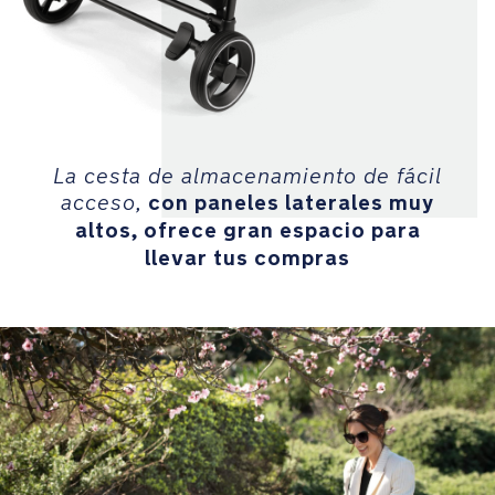
compras
MagneTech
secure
snap™
es
una
La cesta de almacenamiento de fácil
hebilla
con paneles laterales muy
acceso,
magnética
altos, ofrece gran espacio para
autoguiada
llevar tus compras
que
se
bloquea
automáticamente
en
su
sitio
La
suspensión