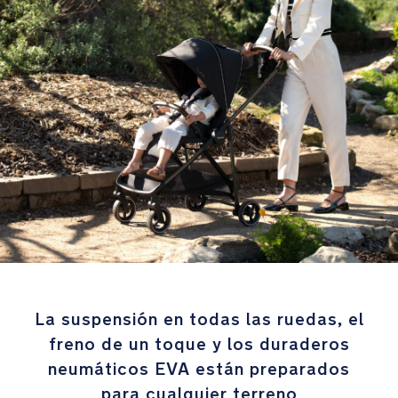
en
todas
las
ruedas,
el
freno
de
un
toque
y
los
duraderos
neumáticos
EVA
están
preparados
La suspensión en todas las ruedas, el
para
freno de un toque y los duraderos
cualquier
neumáticos EVA están preparados
terreno
para cualquier terreno