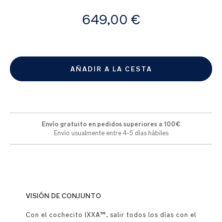
de
A
imágenes
649,00 €
partir
de
AÑADIR A LA CESTA
Envío gratuito en pedidos superiores a 100€
Envío usualmente entre 4-5 días hábiles
VISIÓN DE CONJUNTO
Con el cochecito IXXA™, salir todos los días con el