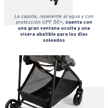
orgánico
La capota, repelente al agua y con
La
cuenta con
cesta
protección UPF 50+,
de
una gran ventana oculta y una
almacenamiento
visera abatible para los días
de
soleados
fácil
acceso,
con
paneles
laterales
muy
altos,
ofrece
gran
espacio
para
llevar
tus