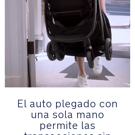
arnés
de
3
o
5
puntos
de
ajuste
simultáneo
al
reposacabezas
facilita
la
sujeción
del
El auto plegado con
niño
una sola mano
MagneTech
permite las
secure
snap™