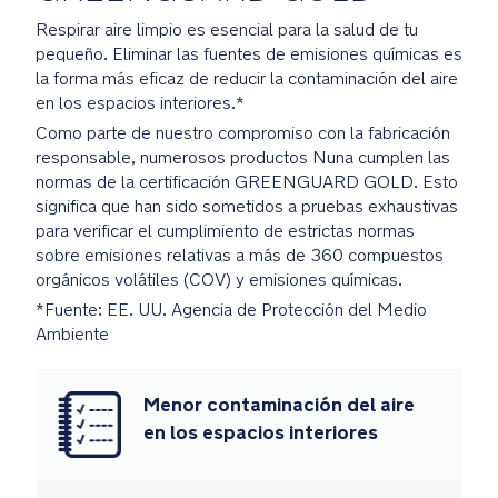
kg
Respirar aire limpio es esencial para la salud de tu
pequeño. Eliminar las fuentes de emisiones químicas es
Peso:
la forma más eficaz de reducir la contaminación del aire
6.7
en los espacios interiores.*
kg
Como parte de nuestro compromiso con la fabricación
(sin
responsable, numerosos productos Nuna cumplen las
barra
normas de la certificación GREENGUARD GOLD. Esto
de
significa que han sido sometidos a pruebas exhaustivas
seguridad,
para verificar el cumplimiento de estrictas normas
reductor
sobre emisiones relativas a más de 360 compuestos
ni
orgánicos volátiles (COV) y emisiones químicas.
cubierta
*Fuente: EE. UU. Agencia de Protección del Medio
para
Ambiente
la
lluvia)
DIMENSIONES: Largo
Menor contaminación del aire
88
en los espacios interiores
x
Ancho
52