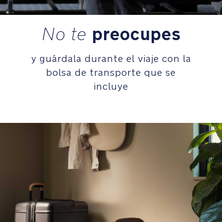
con
2
preocupes
No te
posiciones
para
adaptarse
y guárdala durante el viaje con la
al
bolsa de transporte que se
crecimiento
del
incluye
niño
Barra
de
seguridad
giratoria
y
extraíble
que
se
adapta
a