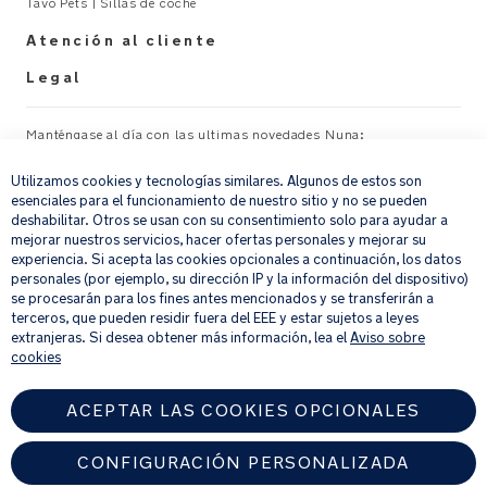
Tavo Pets | Sillas de coche
Atención al cliente
Legal
Manténgase al día con las ultimas novedades Nuna:
×
Utilizamos cookies y tecnologías similares. Algunos de estos son
Su correo electrónico
REGISTRAR
esenciales para el funcionamiento de nuestro sitio y no se pueden
deshabilitar. Otros se usan con su consentimiento solo para ayudar a
mejorar nuestros servicios, hacer ofertas personales y mejorar su
Al proporcionar tu dirección de correo electrónico, aceptas recibir por
experiencia. Si acepta las cookies opcionales a continuación, los datos
correo electrónico nuestro boletín de noticias e información sobre
personales (por ejemplo, su dirección IP y la información del dispositivo)
productos y ofertas que creamos que puedan ser de tu interés.
se procesarán para los fines antes mencionados y se transferirán a
Si quieres más información sobre cómo procesamos tus datos personales,
terceros, que pueden residir fuera del EEE y estar sujetos a leyes
consulta nuestro
aviso de privacidad
.
extranjeras. Si desea obtener más información, lea el
Aviso sobre
cookies
ACEPTAR LAS COOKIES OPCIONALES
CONFIGURACIÓN PERSONALIZADA