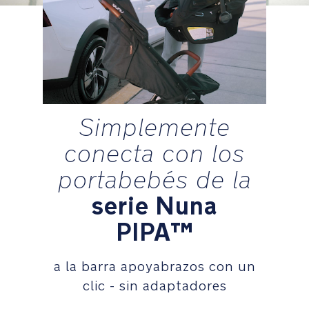
agua
UPF
50+
proporciona
una
cobertura
superior
Simplemente
Comodidad
conecta con los
Plegado
portabebés de la
automático
con
serie Nuna
una
sola
PIPA™
mano
para
a la barra apoyabrazos con un
facilitar
los
clic - sin adaptadores
desplazamientos