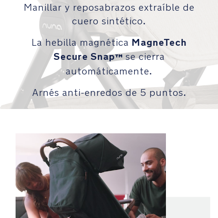
Manillar y reposabrazos extraíble de
vez
cuero sintético.
plegada
Detalles
MagneTech
La hebilla magnética
premium
Secure Snap
se cierra
™
automáticamente.
La
cubierta
Arnés anti-enredos de 5 puntos.
para
la
lluvia
protege
a
tu
hijo
del
mal
tiempo