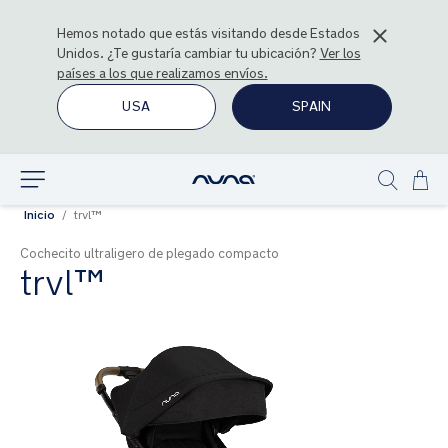
Hemos notado que estás visitando desde
Estados
Unidos
. ¿Te gustaría cambiar tu ubicación?
Ver los
países a los que realizamos envíos.
USA
SPAIN
Ir
Explorar
Show
al
Inicio
trvl™
search
con
Cochecito ultraligero de plegado compacto
trvl™
Saltar
al
final
de
la
galería
de