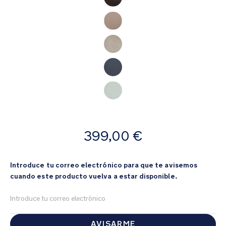
de
imágenes
A
399,00 €
partir
de
Introduce tu correo electrónico para que te avisemos
cuando este producto vuelva a estar disponible.
AVISARME