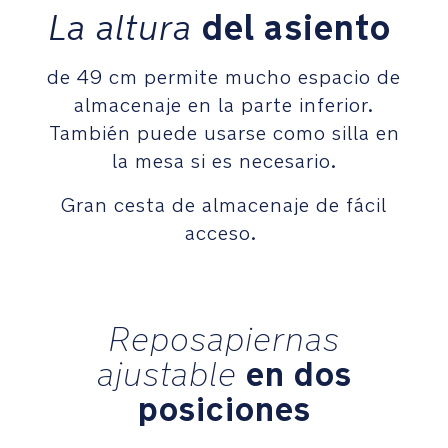
La altura
del asiento
barra
de
seguridad
de 49 cm permite mucho espacio de
extraíble
almacenaje en la parte inferior.
de
piel
También puede usarse como silla en
sintética
la mesa si es necesario.
aportan
un
Gran cesta de almacenaje de fácil
toque
acceso.
de
lujo
y
estilo
a
Reposapiernas
tus
en dos
ajustable
paseos
posiciones
Premios
y