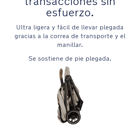
transacciones sin
es
una
esfuerzo.
hebilla
magnética
Ultra ligera y fácil de llevar plegada
autoguiada
gracias a la correa de transporte y el
que
se
manillar.
fija
automáticamente
Se sostiene de pie plegada.
en
su
sitio
Sencillo
sistema
de
frenado
de
las
ruedas