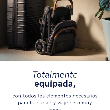
niños
de
cualquier
envergadura
La
bolsa
de
transporte
incluida
te
permite
tener
Totalmente
las
equipada,
manos
libres
y
con todos los elementos necesarios
almacenar
para la ciudad y viaje pero muy
el
cochecito
ligera