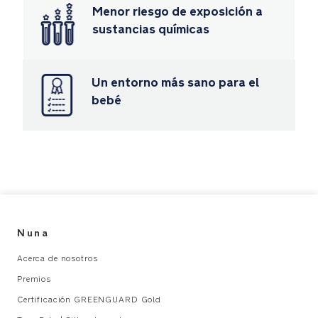
Menor riesgo de exposición a
x
Alto
sustancias químicas
111
cm
PLEGADO: Largo
Un entorno más sano para el
35
bebé
x
Ancho
52
x
Alto
72
cm
RUEDAS
DELANTERA: 15.2
Nuna
cm
Acerca de nosotros
RUEDAS
TRASERAS: 17.8
Premios
cm
Certificación GREENGUARD Gold