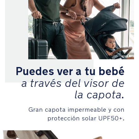
las
cuatro
ruedas
está
preparada
para
cualquier
terreno
Ruedas
Puedes ver a tu bebé
delanteras
a través del visor de
giratorias
con
la capota.
bloqueo
de
giro
Gran capota impermeable y con
para
protección solar UPF50+.
pasear
más
cómodamente