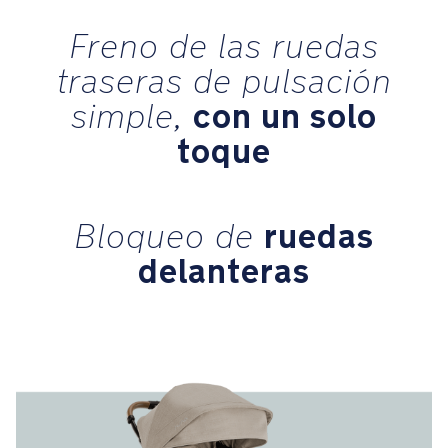
certificaciones
Freno de las ruedas
Ganadora
traseras de pulsación
del
con un solo
simple,
premio
de
toque
diseño
Red
Dot
ruedas
Bloqueo de
Ganadora
delanteras
del
premio
European
Product
Design
Award
2022