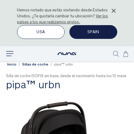
Hemos notado que estás visitando desde
Estados
Unidos
. ¿Te gustaría cambiar tu ubicación?
Ver los
países a los que realizamos envíos.
USA
SPAIN
Ir
Explorar
Show
al
Inicio
Sillas de coche
pipa™ urbn
search
con
Silla de coche ISOFIX sin base, desde el nacimiento hasta los 12 mese
pipa™ urbn
Saltar
al
final
de
la
galería
de