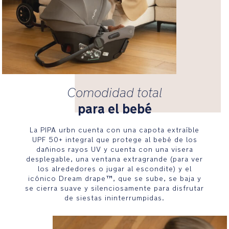
La
espuma
viscoelástica
patentada
Tailor
tech™
del
reposacabezas
Comodidad total
proporciona
para el bebé
un
ajuste
cómodo
La PIPA urbn cuenta con una capota extraíble
UPF 50+ integral que protege al bebé de los
y
dañinos rayos UV y cuenta con una visera
personalizado
desplegable, una ventana extragrande (para ver
para
los alrededores o jugar al escondite) y el
el
icónico Dream drape™, que se sube, se baja y
bebé
se cierra suave y silenciosamente para disfrutar
de siestas ininterrumpidas.
Arnés
de