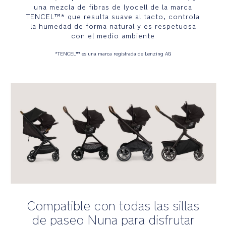
UPF
una mezcla de fibras de lyocell de la marca
50+
TENCEL™* que resulta suave al tacto, controla
la humedad de forma natural y es respetuosa
con
con el medio ambiente
dos
posiciones,
*TENCEL™ es una marca registrada de Lenzing AG
una
visera
abatible
y
una
ventana
de
visualización
XL
Detalles
premium
Compatible con todas las sillas
Lujosa
de paseo Nuna para disfrutar
asa