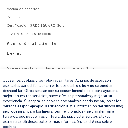
05/2024
Acerca de nosotros
Premios
Ganador
Certificación GREENGUARD Gold
del
premio
Tavo Pets | Sillas de coche
Red
Atención al cliente
Dot
Award
Legal
Ganador
Manténgase al día con las ultimas novedades Nuna:
×
del
premio
Utilizamos cookies y tecnologías similares. Algunos de estos son
Su correo electrónico
REGISTRAR
esenciales para el funcionamiento de nuestro sitio y no se pueden
iF
deshabilitar. Otros se usan con su consentimiento solo para ayudar a
Design
mejorar nuestros servicios, hacer ofertas personales y mejorar su
Award
Al proporcionar tu dirección de correo electrónico, aceptas recibir por
experiencia. Si acepta las cookies opcionales a continuación, los datos
2023
correo electrónico nuestro boletín de noticias e información sobre
personales (por ejemplo, su dirección IP y la información del dispositivo)
productos y ofertas que creamos que puedan ser de tu interés.
se procesarán para los fines antes mencionados y se transferirán a
Si quieres más información sobre cómo procesamos tus datos personales,
terceros, que pueden residir fuera del EEE y estar sujetos a leyes
Ganador
consulta nuestro
aviso de privacidad
.
extranjeras. Si desea obtener más información, lea el
Aviso sobre
del
cookies