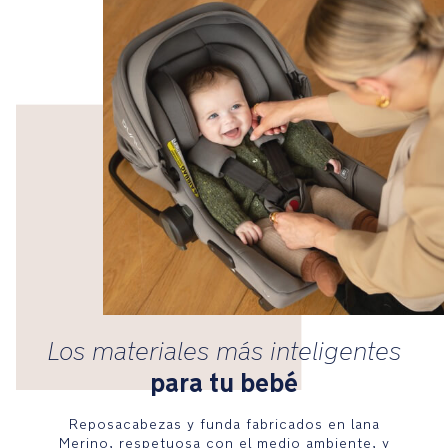
3
puntos
con
cómodos
protectores
de
hombros
y
hebillas
que
se
aprietan
con
un
simple
tirón
Los materiales más inteligentes
para tu bebé
Toldo
extraíble
Reposacabezas y funda fabricados en lana
integral
Merino, respetuosa con el medio ambiente, y