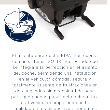
tr
Sistema
o
de
ll
liberación
e
del
r
vehículo
C
y
o
del
m
cochecito
p
con
a
El asiento para coche PIPA urbn cuenta
una
ti
con un sistema ISOFIX incorporado que
sola
b
mano
se integra a la perfección en el asiento
ili
para
del coche, permitiendo una instalación
t
entrar
en el vehículo* cómoda, segura y
y
y
totalmente ausente de frustraciones en
G
salir
dos segundos sin necesidad de base
ui
rápida
para que puedas pasar del coche al taxi
d
y
o al vehículo compartido con la
e
cómodamente
facilidad de los dispositivos modernos.