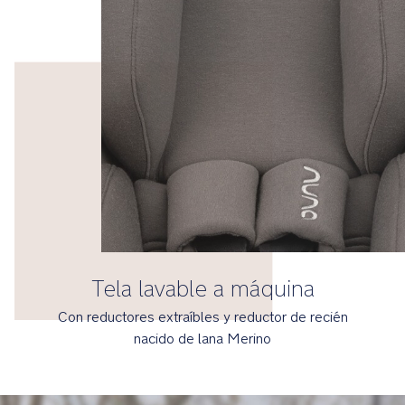
químicos
retardantes
del
fuego,
para
que
sea
más
seguro
para
el
bebé
Tela lavable a máquina
Tejidos
del
Con reductores extraíbles y reductor de recién
asiento
nacido de lana Merino
y
funda
lavables
a