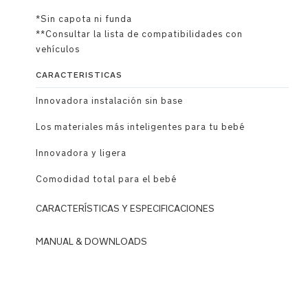
*Sin capota ni funda
**Consultar la lista de compatibilidades con
vehículos
CARACTERISTICAS
Innovadora instalación sin base
Los materiales más inteligentes para tu bebé
Innovadora y ligera
Comodidad total para el bebé
CARACTERÍSTICAS Y ESPECIFICACIONES
Uso
MANUAL & DOWNLOADS
DOWNLOADS
Innovadora
Instalación
N
en