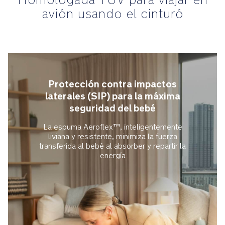
una
avión usando el cinturó
mezcla
de
fibras
de
lyocell
de
Protección contra impactos
la
laterales (SIP) para la máxima
marca
TENCEL™
seguridad del bebé
que
La espuma Aeroflex™, inteligentemente
resulta
liviana y resistente, minimiza la fuerza
suave
transferida al bebé al absorber y repartir la
al
energía
tacto,
controla
la
humedad
de
forma