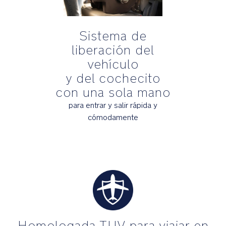
privacidad
para
sus
Sistema de
momentos
liberación del
de
vehículo
paz
y del cochecito
Reposacabezas
con una sola mano
y
para entrar y salir rápida y
funda
cómodamente
fabricados
en
lana
Merino,
respetuosa
con
el
medio
ambiente,
y
Homologada TUV para viajar en