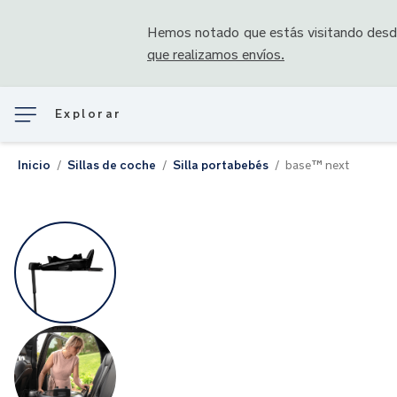
Hemos notado que estás visitando des
que realizamos envíos.
Explorar
Inicio
Sillas de coche
Silla portabebés
base™ next
Saltar
al
final
de
la
galería
de
imágenes