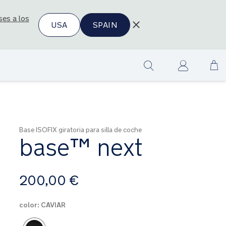
ses a los
USA
SPAIN
Ir
Show
al
search
co
Base ISOFIX giratoria para silla de coche
base™ next
A
200,00 €
partir
de
color:
CAVIAR
Product Fashions