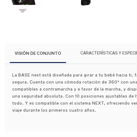
Saltar
al
comienzo
de
la
galería
de
VISIÓN DE CONJUNTO
CARACTERÍSTICAS Y ESPECI
imágenes
La BASE next está diseñada para girar a tu bebé hacia ti, fa
segura. Cuenta con una cómoda rotación de 360° con una 
compatibles a contramarcha y a favor de la marcha, y disp
una seguridad absoluta. Con 10 posiciones ajustables de I
todo. Y es compatible con el sistema NEXT, ofreciendo ver
viaje durante los primeros cuatro años.