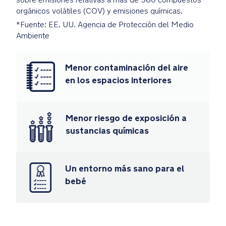
retirar
orgánicos volátiles (COV) y emisiones químicas.
cuando
*Fuente: EE. UU. Agencia de Protección del Medio
crece
Ambiente
el
bebé.
Menor contaminación del aire
Instalación
en los espacios interiores
en
5
segundos
Menor riesgo de exposición a
en
la
sustancias químicas
base
True
lock™.
Un entorno más sano para el
Montaje
bebé
fácil,
sencillo
y
seguro