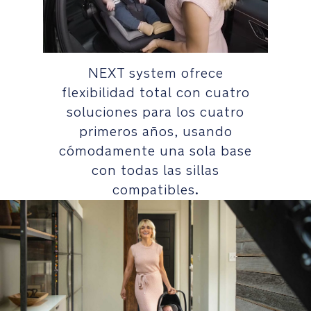
m
La
p
estructura
a
resistente
ti
NEXT system ofrece
y
b
el
flexibilidad total con cuatro
ili
reductor
t
soluciones para los cuatro
de
y
primeros años, usando
recién
G
cómodamente una sola base
nacido
ui
extraíble
d
con todas las sillas
crean
e
compatibles.
un
N
entorno
u
acogedor
n
y
a
seguro.
_
N
E
Se
X
transforma