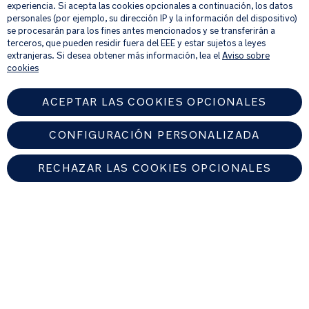
la
Al proporcionar tu dirección de correo electrónico, aceptas recibir por
experiencia. Si acepta las cookies opcionales a continuación, los datos
correo electrónico nuestro boletín de noticias e información sobre
personales (por ejemplo, su dirección IP y la información del dispositivo)
fuerza
productos y ofertas que creamos que puedan ser de tu interés.
se procesarán para los fines antes mencionados y se transferirán a
que
Si quieres más información sobre cómo procesamos tus datos personales,
terceros, que pueden residir fuera del EEE y estar sujetos a leyes
alcanza
consulta nuestro
aviso de privacidad
.
extranjeras. Si desea obtener más información, lea el
Aviso sobre
al
cookies
bebé.
ACEPTAR LAS COOKIES OPCIONALES
Indicadores
de
CONFIGURACIÓN PERSONALIZADA
correcta
instalación
RECHAZAR LAS COOKIES OPCIONALES
del
ISOFIX
en
SPAIN
color.
Encuentre un distribuidor autorizado de Nuna
La
© 2026 Nuna Intl BV Todos los derechos reservados. Nuna International
lana
B.V. Groenmarktkade 5 H, 1016 TA, Amsterdam, Países Bajos.
Merino
y