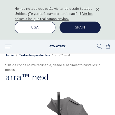
Hemos notado que estás visitando desde
Estados
Unidos
. ¿Te gustaría cambiar tu ubicación?
Ver los
países a los que realizamos envíos.
USA
SPAIN
Ir
Explorar
Show
al
Inicio
Todos los productos
arra™ next
search
con
Silla de coche i-Size reclinable, desde el nacimiento hasta los 15
meses
arra™ next
Saltar
al
final
de
la
galería