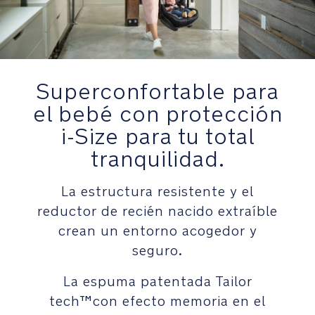
T
en
-
capazo-
s
ángulo
y
de
s
157º-
Superconfortable para
t
que
e
puede
el bebé con protección
m
usarse
i-Size para tu total
_
tanto
C
tranquilidad.
en
o
el
m
vehículo
La estructura resistente y el
p
como
reductor de recién nacido extraíble
a
en
ti
crean un entorno acogedor y
el
b
cochecito.
seguro.
ili
t
La espuma patentada Tailor
Tres
y
posiciones
tech™con efecto memoria en el
-
de