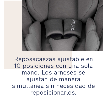
bebé
en
su
sitio.
Reposacaezas
ajustable
en
10
posiciones
con
Reposacaezas ajustable en
una
10 posiciones con una sola
sola
mano. Los arneses se
mano.
Los
ajustan de manera
arneses
simultánea sin necesidad de
se
reposicionarlos
.
ajustan
de
manera