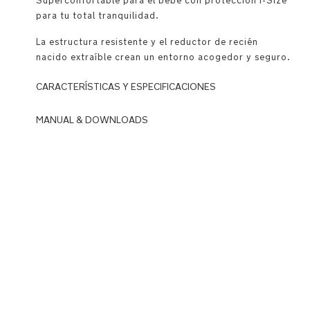
Superconfortable para el bebé con protección i-Size
para tu total tranquilidad.
La estructura resistente y el reductor de recién
nacido extraíble crean un entorno acogedor y seguro.
CARACTERÍSTICAS Y ESPECIFICACIONES
MANUAL & DOWNLOADS
4
estrellas
DOWNLOADS
en
N
el
u
test
n
de
a
sillas
_
de
A
coches
R
para
R
niños
A
de
n