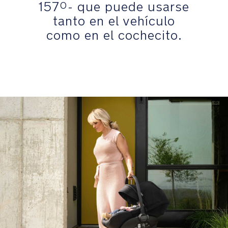
157º- que puede usarse
fuerza
tanto en el vehículo
del
como en el cochecito.
impacto
a
la
estructura
para
proteger
la
cabeza
del
bebé.
Protección
lateral
integral
gracias
al
sistema
SIP