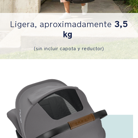
de
Nuna
que
3,5
Ligera, aproximadamente
incorpora
kg
EPP,
espuma
con
(sin incluir capota y reductor)
absorción
de
energía.
Asa
de
transporte
en
símil
piel.
Capota