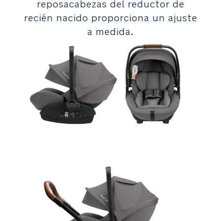
C
reposacabezas del reductor de
reclinado,
h
recién nacido proporciona un ajuste
tanto
a
a medida.
en
rt
el
_
coche
G
come
L
en
el
cochecito.
La
espuma
patentada
Tailor
tech™con
efecto
memoria
en
el
reposacabezas