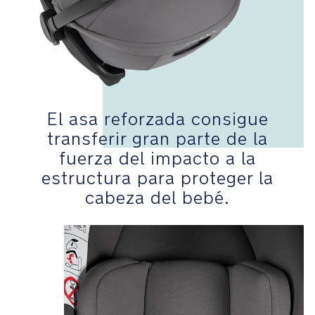
extraíble
con
proteccion
UPF
50+,
visor
y
ventana
El asa reforzada consigue
transferir gran parte de la
Plásticos
fuerza del impacto a la
premium
estructura para proteger la
super
cabeza del bebé.
resilientes.
Arnés
de
tres
puntos
para
mantener
al