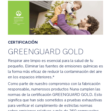
simultánea
sin
necesidad
de
reposicionarlos.
El
reductor
CERTIFICACIÓN
para
GREENGUARD GOLD
recién
nacidos
Respirar aire limpio es esencial para la salud de tu
los
pequeño. Eliminar las fuentes de emisiones químicas es
mantiene
la forma más eficaz de reducir la contaminación del aire
cómodos
en los espacios interiores.*
y
Como parte de nuestro compromiso con la fabricación
seguros
responsable, numerosos productos Nuna cumplen las
y
normas de la certificación GREENGUARD GOLD. Esto
es
significa que han sido sometidos a pruebas exhaustivas
fácil
para verificar el cumplimiento de estrictas normas
de
sobre emisiones relativas a más de 360 compuestos