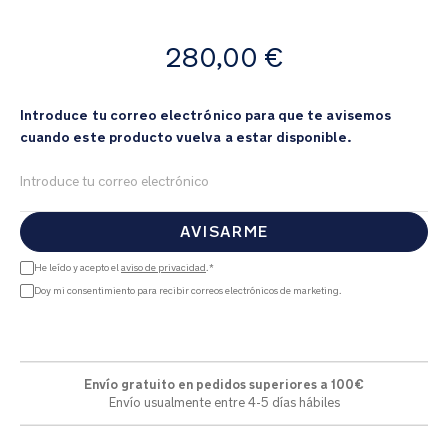
galería
de
A
imágenes
280,00 €
partir
de
Introduce tu correo electrónico para que te avisemos
cuando este producto vuelva a estar disponible.
AVISARME
He leído y acepto el
aviso de privacidad
.*
Doy mi consentimiento para recibir correos electrónicos de marketing.
Envío gratuito en pedidos superiores a 100€
Envío usualmente entre 4-5 días hábiles