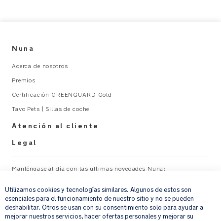
mediante
los
conectores
ISOFIX
del
Nuna
vehículo.
Acerca de nosotros
Premios
Zona
deformable
Certificación GREENGUARD Gold
de
Tavo Pets | Sillas de coche
la
pata
Atención al cliente
de
Legal
apoyo
que
absorbe
Manténgase al día con las ultimas novedades Nuna:
×
el
Utilizamos cookies y tecnologías similares. Algunos de estos son
impacto
Su correo electrónico
REGISTRAR
esenciales para el funcionamiento de nuestro sitio y no se pueden
y
deshabilitar. Otros se usan con su consentimiento solo para ayudar a
minimiza
mejorar nuestros servicios, hacer ofertas personales y mejorar su