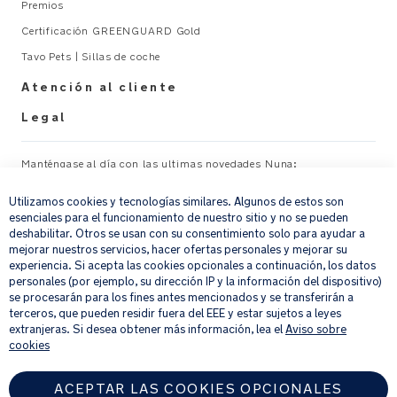
Premios
Certificación GREENGUARD Gold
Tavo Pets | Sillas de coche
Atención al cliente
Legal
Manténgase al día con las ultimas novedades Nuna:
×
Utilizamos cookies y tecnologías similares. Algunos de estos son
Su correo electrónico
REGISTRAR
esenciales para el funcionamiento de nuestro sitio y no se pueden
deshabilitar. Otros se usan con su consentimiento solo para ayudar a
mejorar nuestros servicios, hacer ofertas personales y mejorar su
Al proporcionar tu dirección de correo electrónico, aceptas recibir por
experiencia. Si acepta las cookies opcionales a continuación, los datos
correo electrónico nuestro boletín de noticias e información sobre
personales (por ejemplo, su dirección IP y la información del dispositivo)
productos y ofertas que creamos que puedan ser de tu interés.
se procesarán para los fines antes mencionados y se transferirán a
Si quieres más información sobre cómo procesamos tus datos personales,
terceros, que pueden residir fuera del EEE y estar sujetos a leyes
consulta nuestro
aviso de privacidad
.
extranjeras. Si desea obtener más información, lea el
Aviso sobre
cookies
ACEPTAR LAS COOKIES OPCIONALES