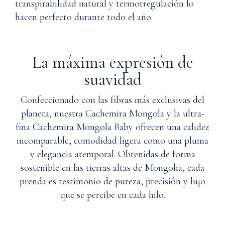
cuando
resistente
transpirabilidad natural y termorregulación lo
sea
al agua y
hacen perfecto durante todo el año.
necesario.
por tanto
O
más
limpiar
resistente
en
La máxima expresión de
a las
seco
manchas?
suavidad
solo
con
Q: ¿Qué
Confeccionado con las fibras más exclusivas del
disolvente
tan
suave
planeta, nuestra Cachemira Mongola y la ultra-
transpirable
de
fina Cachemira Mongola Baby ofrecen una calidez
es la
petróleo
incomparable, comodidad ligera como una pluma
cachemira?
o
y elegancia atemporal. Obtenidas de forma
disolvente
de
sostenible en las tierras altas de Mongolia, cada
silicona.
prenda es testimonio de pureza, precisión y lujo
que se percibe en cada hilo.