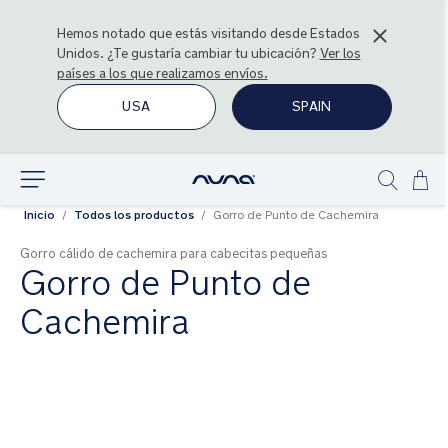
Hemos notado que estás visitando desde
Estados
Unidos
. ¿Te gustaría cambiar tu ubicación?
Ver los
países a los que realizamos envíos.
USA
SPAIN
Ir
Explorar
Show
al
Inicio
Todos los productos
Gorro de Punto de Cachemira
search
con
Gorro cálido de cachemira para cabecitas pequeñas
Gorro de Punto de
Cachemira
Saltar
al
final
de
la