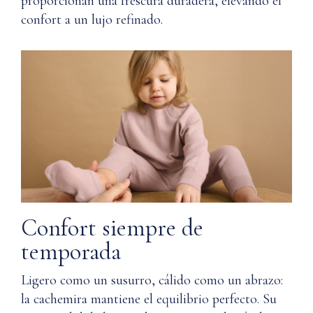
proporcionan una frescura duradera, elevando el
ciclo
cachemira?
confort a un lujo refinado.
suave
con
Q: ¿Cómo
agua
evito que
fría.
se formen
Dar
bolitas en
la
la
vuelta
cachemira?
a
la
Q: ¿La
prenda.
cachemira
Secar
de Nuna fue
en
obtenida y
horizontal.
producida
Confort siempre de
No
éticamente?
planchar.
temporada
Solo
Q: ¿La
lejía
Ligero como un susurro, cálido como un abrazo:
cachemira
sin
la cachemira mantiene el equilibrio perfecto. Su
cloro
es