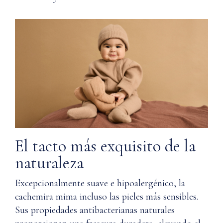
guardar
Q:
ESPECIFICACIONES
¿Cómo
DEL
garantiza
PRODUCTO
Nuna la
calidad?
Material
Q: ¿Dónde
100%
se utilizan
Cachemira
los
mongola
materiales
en la
Instrucciones
fabricación
El tacto más exquisito de la
de
de la línea
cuidado
naturaleza
Wardrobe
de Nuna?
Excepcionalmente suave e hipoalergénico, la
Lavar
Q: ¿Cómo
a
cachemira mima incluso las pieles más sensibles.
debo
máquina
Sus propiedades antibacterianas naturales
en
cuidar la