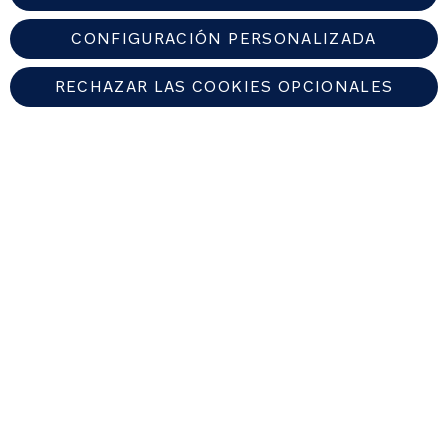
CONFIGURACIÓN PERSONALIZADA
RECHAZAR LAS COOKIES OPCIONALES
SPAIN
Encuentre un distribuidor autorizado de Nuna
© 2026 Nuna Intl BV Todos los derechos reservados. Nuna International
B.V. Groenmarktkade 5 H, 1016 TA, Amsterdam, Países Bajos.