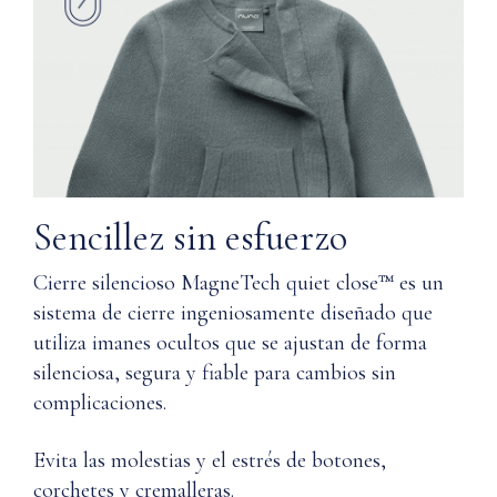
nuestra
a
tecnología
máquina
cierre
silencioso
Protegido
MagneTech
en
quiet
una
close™
caja
y
de
proporcionan
recuerdo
Sencillez sin esfuerzo
una
con
suavidad
cierre
Cierre silencioso MagneTech quiet close™ es un
y
magnético
comodidad
sistema de cierre ingeniosamente diseñado que
que
utiliza imanes ocultos que se ajustan de forma
Incluye
tú,
silenciosa, segura y fiable para cambios sin
una
y
complicaciones.
bolsa
tu
de
piel,
muselina
agradeceréis
Evita las molestias y el estrés de botones,
para
llevar.
corchetes y cremalleras.