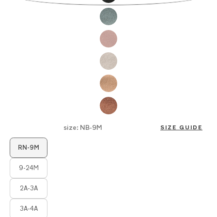
la
galería
de
imágenes
size:
NB-9M
SIZE GUIDE
Product Fashions
RN-9M
9-24M
2A-3A
3A-4A