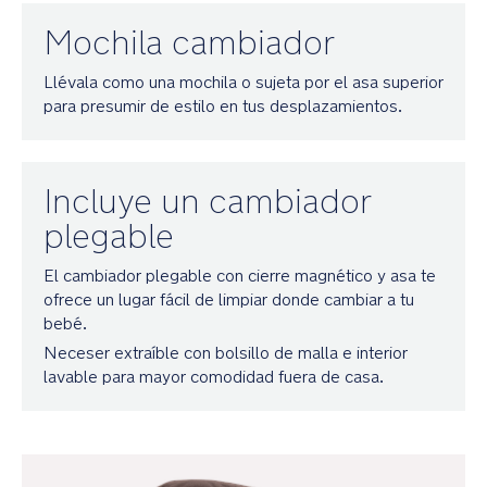
maleta
Mochila cambiador
Múltiples
Llévala como una mochila o sujeta por el asa superior
bolsillos
para presumir de estilo en tus desplazamientos.
interiores
y
dos
portabotellas
Incluye un cambiador
elásticos
para
plegable
tenerlo
todo
organizado
El cambiador plegable con cierre magnético y asa te
ofrece un lugar fácil de limpiar donde cambiar a tu
bebé.
Bolsillos
laterales
Neceser extraíble con bolsillo de malla e interior
exteriores
lavable para mayor comodidad fuera de casa.
para
acceder
rápidamente
a
biberones