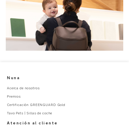
una
bolsa
protectora
para
mayor
protección
al
guardar
Cierre
magnético
en
los
bolsillos
Nuna
exteriores
para
Acerca de nosotros
mayor
Premios
seguridad
Certificación GREENGUARD Gold
Correa
Tavo Pets | Sillas de coche
para
llaves
Atención al cliente
en