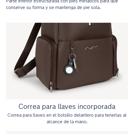
Parte inferior estructurada con pies metálicos para que
comodidad
conserve su forma y se mantenga de pie sola.
Detalles
premium
Fabricada
con
materiales
de
alta
calidad
y
funcionalidad
de
vanguardia
Neceser
Correa para llaves incorporada
extraíble
con
Correa para llaves en el bolsillo delantero para tenerlas al
bolsillo
alcance de la mano.
de
malla