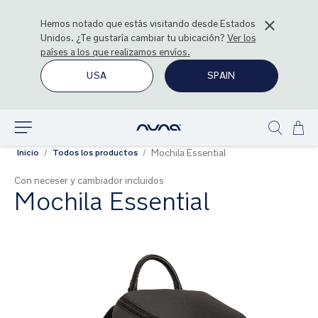
Hemos notado que estás visitando desde
Estados
Unidos
. ¿Te gustaría cambiar tu ubicación?
Ver los
países a los que realizamos envíos.
USA
SPAIN
Ir
Explorar
Show
al
Mochila Essential
Inicio
Todos los productos
search
con
Con neceser y cambiador incluidos
Mochila Essential
Saltar
al
final
de
la
galería
de