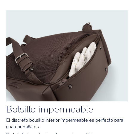
ofrece
un
lugar
fácil
de
limpiar
donde
cambiar
a
tu
bebé
Las
asas
de
hombro
ajustables
permiten
Bolsillo impermeable
adaptar
la
El discreto bolsillo inferior impermeable es perfecto para
mochila
para
guardar pañales.
mayor