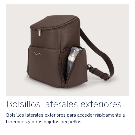
y
comodidad
Funda
acolchada
para
portátiles
de
hasta
16
pulgadas
para
que
puedas
seguir
conectado
Bolsillos laterales exteriores
Parte
inferior
Bolsillos laterales exteriores para acceder rápidamente a
estructurada
con
biberones y otros objetos pequeños.
pies
metálicos