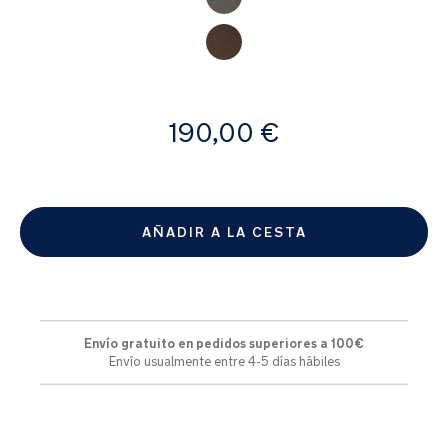
galería
de
imágenes
A
190,00 €
partir
de
AÑADIR A LA CESTA
Envío gratuito en pedidos superiores a 100€
Envío usualmente entre 4-5 días hábiles