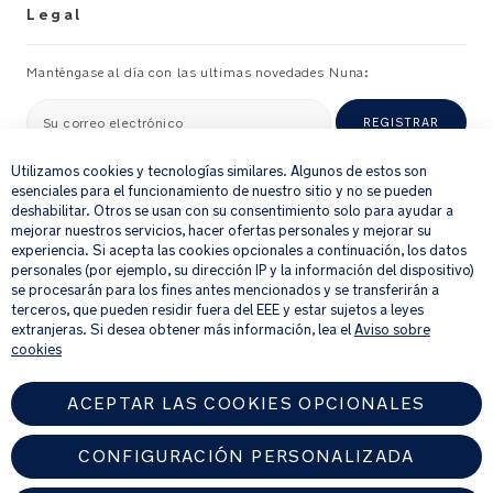
el
Legal
bolsillo
delantero
Manténgase al día con las ultimas novedades Nuna:
para
tenerlas
al
Su correo electrónico
REGISTRAR
×
alcance
de
Utilizamos cookies y tecnologías similares. Algunos de estos son
la
esenciales para el funcionamiento de nuestro sitio y no se pueden
Al proporcionar tu dirección de correo electrónico, aceptas recibir
mano
deshabilitar. Otros se usan con su consentimiento solo para ayudar a
por correo electrónico nuestro boletín de noticias e información
mejorar nuestros servicios, hacer ofertas personales y mejorar su
sobre productos y ofertas que creamos que puedan ser de tu
ESPECIFICACIONES
experiencia. Si acepta las cookies opcionales a continuación, los datos
DEL
interés.
PRODUCTO
personales (por ejemplo, su dirección IP y la información del dispositivo)
Si quieres más información sobre cómo procesamos tus datos
se procesarán para los fines antes mencionados y se transferirán a
personales, consulta nuestro
aviso de privacidad
.
Peso:
terceros, que pueden residir fuera del EEE y estar sujetos a leyes
extranjeras. Si desea obtener más información, lea el
Aviso sobre
1.07
cookies
kg
(sin
cambiador
ACEPTAR LAS COOKIES OPCIONALES
ni
neceser)
CONFIGURACIÓN PERSONALIZADA
DIMENSIONES: Larago
37