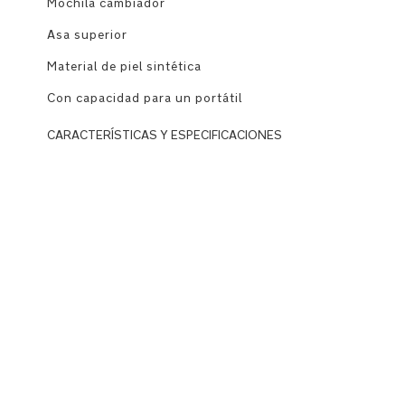
Mochila cambiador
Asa superior
Material de piel sintética
Con capacidad para un portátil
CARACTERÍSTICAS Y ESPECIFICACIONES
Uso
Llévala
como
una
mochila
o
sujeta
por
el
asa
superior
para