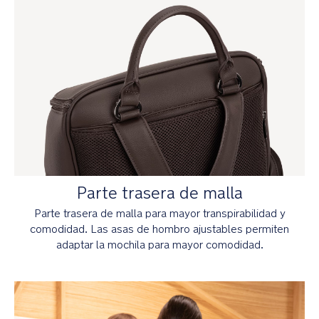
e
interior
lavable
para
mayor
comodidad
fuera
de
casa
Logotipo
de
Nuna
bordado
Parte trasera de malla
en
el
Parte trasera de malla para mayor transpirabilidad y
neceser
comodidad. Las asas de hombro ajustables permiten
y
adaptar la mochila para mayor comodidad.
el
cambiador
plegable
Incluye