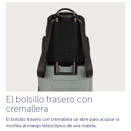
para
que
conserve
su
forma
y
se
mantenga
de
pie
sola
Comodidad
El
cambiador
plegable
El bolsillo trasero con
con
cremallera
cierre
magnético
y
El bolsillo trasero con cremallera se abre para acoplar la
asa
mochila al mango telescópico de una maleta.
te