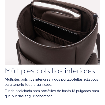
y
otros
objetos
pequeños
El
discreto
bolsillo
inferior
impermeable
es
perfecto
para
guardar
pañales
Múltiples bolsillos interiores
Parte
Múltiples bolsillos interiores y dos portabotellas elásticos
trasera
de
para tenerlo todo organizado.
malla
Funda acolchada para portátiles de hasta 16 pulgadas para
para
que puedas seguir conectado.
mayor
transpirabilidad