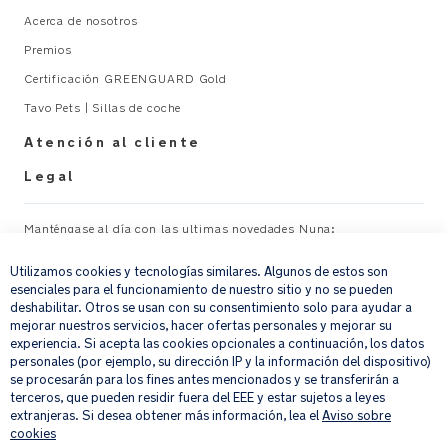
Acerca de nosotros
Premios
Certificación GREENGUARD Gold
Tavo Pets | Sillas de coche
Atención al cliente
Legal
Manténgase al día con las ultimas novedades Nuna:
×
Utilizamos cookies y tecnologías similares. Algunos de estos son
Su correo electrónico
REGISTRAR
esenciales para el funcionamiento de nuestro sitio y no se pueden
deshabilitar. Otros se usan con su consentimiento solo para ayudar a
mejorar nuestros servicios, hacer ofertas personales y mejorar su
Al proporcionar tu dirección de correo electrónico, aceptas recibir por
experiencia. Si acepta las cookies opcionales a continuación, los datos
correo electrónico nuestro boletín de noticias e información sobre
personales (por ejemplo, su dirección IP y la información del dispositivo)
productos y ofertas que creamos que puedan ser de tu interés.
se procesarán para los fines antes mencionados y se transferirán a
Si quieres más información sobre cómo procesamos tus datos personales,
terceros, que pueden residir fuera del EEE y estar sujetos a leyes
consulta nuestro
aviso de privacidad
.
extranjeras. Si desea obtener más información, lea el
Aviso sobre
cookies