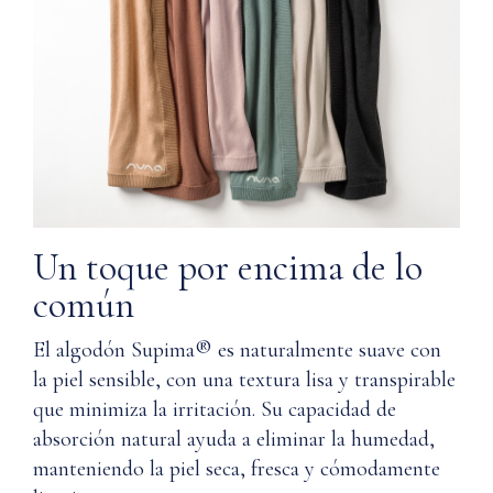
durante
Q:
toda
¿Cómo
la
garantiza
vida
Nuna la
útil
calidad?
de
la
prenda
Q: ¿Dónde
se utilizan
ESPECIFICACIONES
los
DEL
materiales
Un toque por encima de lo
PRODUCTO
en la
común
Material
fabricación
de la línea
El algodón Supima® es naturalmente suave con
Wardrobe
Cuerpo:
la piel sensible, con una textura lisa y transpirable
de Nuna?
100%
que minimiza la irritación. Su capacidad de
Algodón
Q:
absorción natural ayuda a eliminar la humedad,
Supima®
¿Cómo
Cuello
manteniendo la piel seca, fresca y cómodamente
debo
y