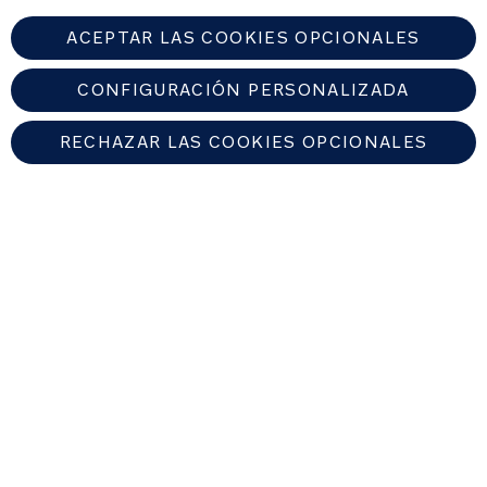
ACEPTAR LAS COOKIES OPCIONALES
CONFIGURACIÓN PERSONALIZADA
RECHAZAR LAS COOKIES OPCIONALES
SPAIN
Encuentre un distribuidor autorizado de Nuna
© 2026 Nuna Intl BV Todos los derechos reservados. Nuna International
B.V. Groenmarktkade 5 H, 1016 TA, Amsterdam, Países Bajos.