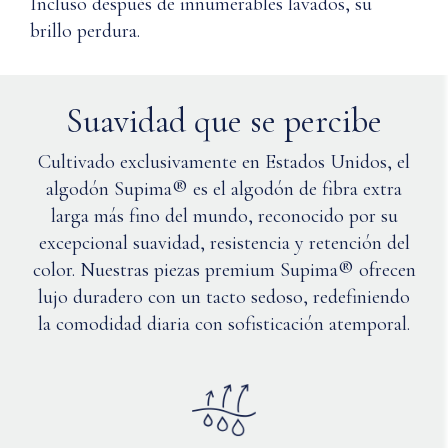
Incluso después de innumerables lavados, su
similares.
de
Usar
seguridad
brillo perdura.
detergente
para mi
suave.
hijo?
Dar
Suavidad que se percibe
la
Q: ¿Son
vuelta
seguros los
a
Cultivado exclusivamente en Estados Unidos, el
imanes con
la
algodón Supima® es el algodón de fibra extra
un
prenda.
marcapasos?
larga más fino del mundo, reconocido por su
Imanes
excepcional suavidad, resistencia y retención del
reajustables.
Q:
color. Nuestras piezas premium Supima® ofrecen
Usar
¿Los
solo
lujo duradero con un tacto sedoso, redefiniendo
imanes
lejía
la comodidad diaria con sofisticación atemporal.
se
sin
vuelven
cloro
más
si
débiles
es
con el
necesario.
tiempo
Secar