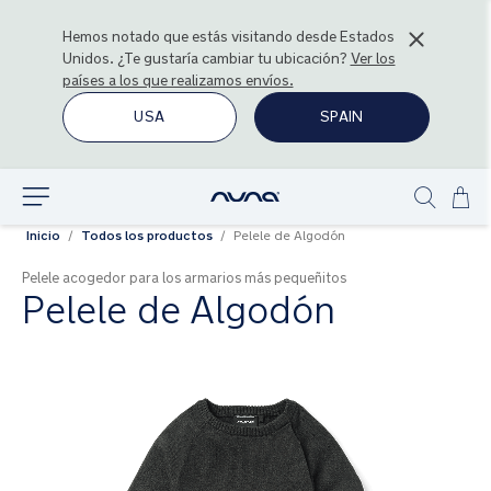
Hemos notado que estás visitando desde
Estados
Unidos
. ¿Te gustaría cambiar tu ubicación?
Ver los
países a los que realizamos envíos.
USA
SPAIN
Ir
Explorar
Show
al
Inicio
Todos los productos
Pelele de Algodón
search
con
Pelele acogedor para los armarios más pequeñitos
Pelele de Algodón
Saltar
al
final
de
la
galería
de