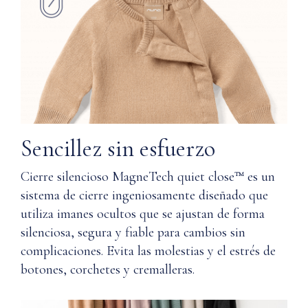
nuestra
La
tecnología
absorción
cierre
natural
silencioso
ayuda
MagneTech
a
quiet
mantener
close™
la
y
piel
proporcionan
seca
Sencillez sin esfuerzo
una
y
suavidad
cómoda
Cierre silencioso MagneTech quiet close™ es un
y
comodidad
sistema de cierre ingeniosamente diseñado que
Lavable
que
utiliza imanes ocultos que se ajustan de forma
a
tú,
máquina
silenciosa, segura y fiable para cambios sin
y
complicaciones. Evita las molestias y el estrés de
tu
Resiste
piel,
botones, corchetes y cremalleras.
la
agradeceréis
decoloración
llevar.