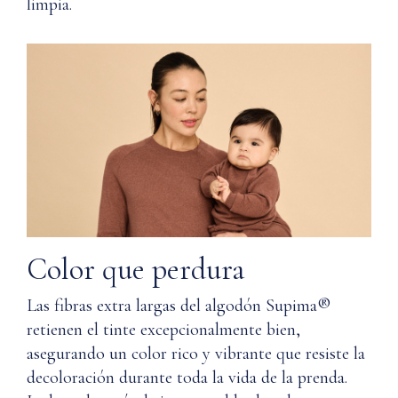
limpia.
cuidar el
puños:
algodón
Mezcla
Supima®?
de
algodón
Supima®
Q: ¿El
y
algodón
Nylon
Supima® de
Nuna fue
Instrucciones
obtenido y
de
producido
cuidado
éticamente?
Q: ¿Es
Color que perdura
Lavar
posible
a
que los
Las fibras extra largas del algodón Supima®
máquina
imanes se
en
retienen el tinte excepcionalmente bien,
caigan y
frío
asegurando un color rico y vibrante que resiste la
sean una
con
decoloración durante toda la vida de la prenda.
amenaza
colores