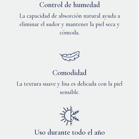
Control de humedad
en
o con
secadora
cada
La capacidad de absorción natural ayuda a
a
lavado?
eliminar el sudor y mantener la piel seca y
baja
cómoda.
temperatura
o
secar
en
horizontal.
Planchar
Comodidad
a
temperatura
La textura suave y lisa es delicada con la piel
media
sensible.
si
es
necesario.
Uso durante todo el año