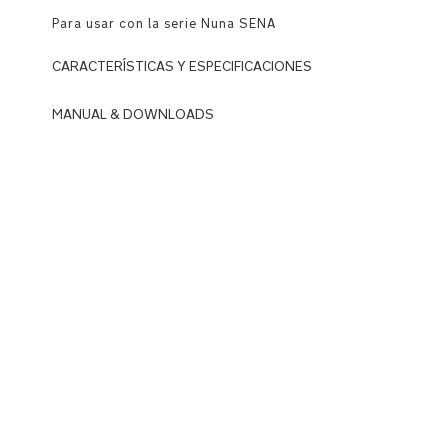
Para usar con la serie Nuna SENA
CARACTERÍSTICAS Y ESPECIFICACIONES
MANUAL & DOWNLOADS
Fabricado
con
DOWNLOADS
tejido
N
y
u
tinte
n
orgánico
a
certificado
_
GOTS™
S
para
E
que
N
el
A
bebé
s
solo
e
esté
ri
en