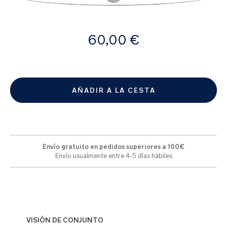
la
galería
de
A
imágenes
60,00 €
partir
de
AÑADIR A LA CESTA
Envío gratuito en pedidos superiores a 100€
Envío usualmente entre 4-5 días hábiles
VISIÓN DE CONJUNTO