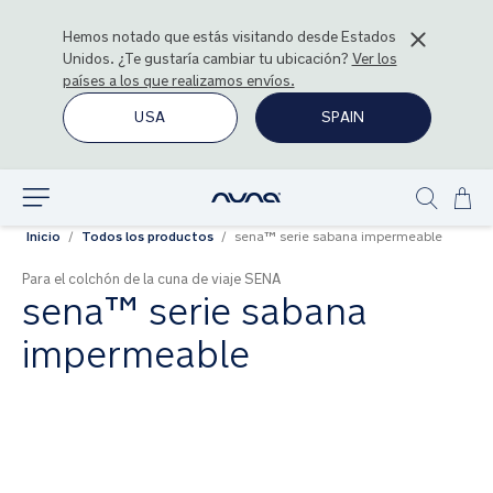
Hemos notado que estás visitando desde
Estados
Unidos
. ¿Te gustaría cambiar tu ubicación?
Ver los
países a los que realizamos envíos.
USA
SPAIN
Ir
Explorar
Show
al
Inicio
Todos los productos
sena™ serie sabana impermeable
search
con
Para el colchón de la cuna de viaje SENA
sena™ serie sabana
impermeable
Saltar
al
final
de
la