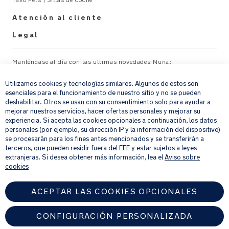
proporciona
r
un
Atención al cliente
M
ajuste
a
Legal
perfecto
n
u
Para
Manténgase al día con las ultimas novedades Nuna:
×
al
usar
_
Utilizamos cookies y tecnologías similares. Algunos de estos son
con
Su correo electrónico
REGISTRAR
G
esenciales para el funcionamiento de nuestro sitio y no se pueden
la
L
deshabilitar. Otros se usan con su consentimiento solo para ayudar a
serie
mejorar nuestros servicios, hacer ofertas personales y mejorar su
Nuna
Al proporcionar tu dirección de correo electrónico, aceptas recibir por
experiencia. Si acepta las cookies opcionales a continuación, los datos
correo electrónico nuestro boletín de noticias e información sobre
personales (por ejemplo, su dirección IP y la información del dispositivo)
SENA
productos y ofertas que creamos que puedan ser de tu interés.
se procesarán para los fines antes mencionados y se transferirán a
Si quieres más información sobre cómo procesamos tus datos personales,
terceros, que pueden residir fuera del EEE y estar sujetos a leyes
ESPECIFICACIONES
consulta nuestro
aviso de privacidad
.
extranjeras. Si desea obtener más información, lea el
Aviso sobre
DEL
cookies
PRODUCTO
Uso
ACEPTAR LAS COOKIES OPCIONALES
recomendado:
CONFIGURACIÓN PERSONALIZADA
Para