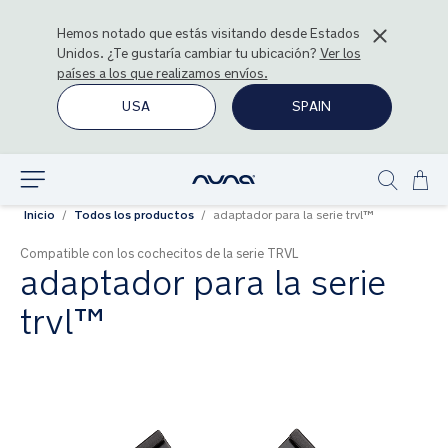
Hemos notado que estás visitando desde
Estados
Unidos
. ¿Te gustaría cambiar tu ubicación?
Ver los
países a los que realizamos envíos.
USA
SPAIN
Ir
Explorar
Show
al
Inicio
Todos los productos
adaptador para la serie trvl™
search
con
Compatible con los cochecitos de la serie TRVL
adaptador para la serie
trvl™
Saltar
al
final
de
la