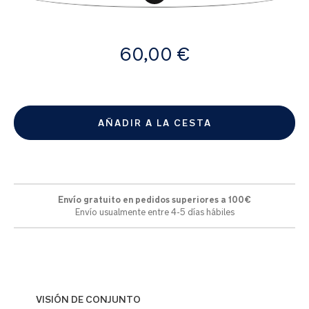
la
galería
de
A
imágenes
60,00 €
partir
de
AÑADIR A LA CESTA
Envío gratuito en pedidos superiores a 100€
Envío usualmente entre 4-5 días hábiles
VISIÓN DE CONJUNTO