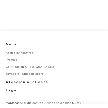
sistema
a
de
p
transporte
t
fácil
e
de
r_
acoplar
U
y
s
extraer
e
Nuna
con
r
un
M
Acerca de nosotros
solo
a
Premios
clic
n
Certificación GREENGUARD Gold
u
Conexión
al
Tavo Pets | Sillas de coche
segura
_
Atención al cliente
y
A
resistente
L
Legal
para
unos
Manténgase al día con las ultimas novedades Nuna:
paseos
×