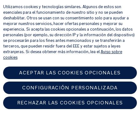
seguros
Utilizamos cookies y tecnologías similares. Algunos de estos son
Su correo electrónico
REGISTRAR
esenciales para el funcionamiento de nuestro sitio y no se pueden
ESPECIFICACIONES
deshabilitar. Otros se usan con su consentimiento solo para ayudar a
DEL
mejorar nuestros servicios, hacer ofertas personales y mejorar su
PRODUCTO
Al proporcionar tu dirección de correo electrónico, aceptas recibir por
experiencia. Si acepta las cookies opcionales a continuación, los datos
correo electrónico nuestro boletín de noticias e información sobre
personales (por ejemplo, su dirección IP y la información del dispositivo)
Uso
productos y ofertas que creamos que puedan ser de tu interés.
se procesarán para los fines antes mencionados y se transferirán a
Si quieres más información sobre cómo procesamos tus datos personales,
recomendado:
terceros, que pueden residir fuera del EEE y estar sujetos a leyes
consulta nuestro
aviso de privacidad
.
extranjeras. Si desea obtener más información, lea el
Aviso sobre
cookies
Compatible
con
ACEPTAR LAS COOKIES OPCIONALES
el
cochecito
CONFIGURACIÓN PERSONALIZADA
TRVL,
el
capazo
RECHAZAR LAS COOKIES OPCIONALES
LYTL™
y
SPAIN
cualquiera
de
Encuentre un distribuidor autorizado de Nuna
las