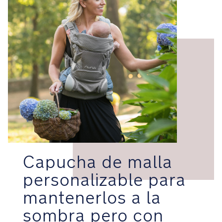
la
displasia
de
cadera
como
miembros
de
su
Programa
de
Investigación.
ESPECIFICACIONES
DEL
PRODUCTO
Capucha de malla
Uso
personalizable para
recomendado:
mantenerlos a la
Desde
sombra pero con
el