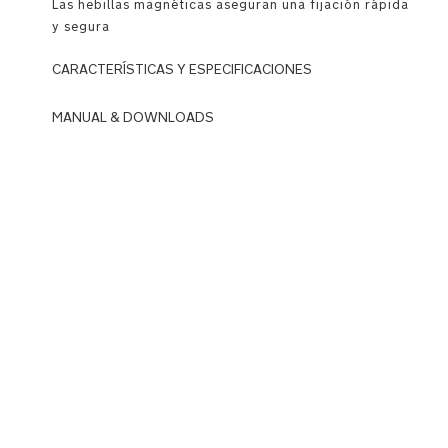
Las hebillas magnéticas aseguran una fijación rápida
y segura
CARACTERÍSTICAS Y ESPECIFICACIONES
MANUAL & DOWNLOADS
Ganador
del
DOWNLOADS
premio
N
Red
u
Dot
n
Award
a
_
IHDI
C
reconoce
U
el
D
CUDL
L
de
_
Nuna
U
como
s
un