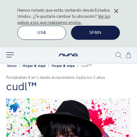
Hemos notado que estás visitando desde
Estados
Unidos
. ¿Te gustaría cambiar tu ubicación?
Ver los
países a los que realizamos envíos.
USA
SPAIN
Ir
Explorar
Show
al
Inicio
Hogar & viaje
Hogar & viaje
cudl™
search
con
Portabebés 4 en 1, desde el nacimiento hasta los 3 años
cudl™
Saltar
al
final
de
la
galería
de