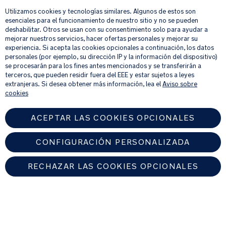
Utilizamos cookies y tecnologías similares. Algunos de estos son
Su correo electrónico
REGISTRAR
esenciales para el funcionamiento de nuestro sitio y no se pueden
deshabilitar. Otros se usan con su consentimiento solo para ayudar a
mejorar nuestros servicios, hacer ofertas personales y mejorar su
Al proporcionar tu dirección de correo electrónico, aceptas recibir por
experiencia. Si acepta las cookies opcionales a continuación, los datos
correo electrónico nuestro boletín de noticias e información sobre
personales (por ejemplo, su dirección IP y la información del dispositivo)
productos y ofertas que creamos que puedan ser de tu interés.
se procesarán para los fines antes mencionados y se transferirán a
Si quieres más información sobre cómo procesamos tus datos personales,
terceros, que pueden residir fuera del EEE y estar sujetos a leyes
consulta nuestro
aviso de privacidad
.
extranjeras. Si desea obtener más información, lea el
Aviso sobre
cookies
ACEPTAR LAS COOKIES OPCIONALES
CONFIGURACIÓN PERSONALIZADA
RECHAZAR LAS COOKIES OPCIONALES
SPAIN
Encuentre un distribuidor autorizado de Nuna