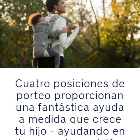
columna
vertebral
y
las
caderas
Portea
a
tu
hijo
en
Cuatro posiciones de
la
posición
porteo proporcionan
delantera,
una fantástica ayuda
mirando
hacia
a medida que crece
atrás
o
tu hijo - ayudando en
hacia
delante