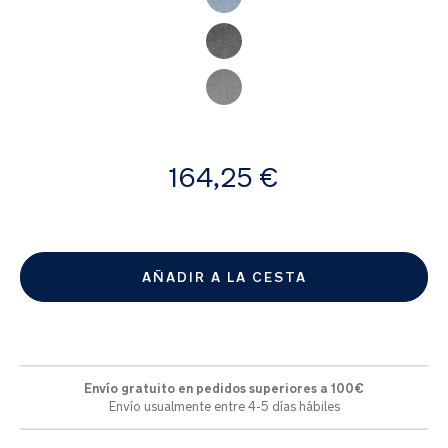
de
imágenes
A
164,25 €
partir
de
AÑADIR A LA CESTA
Envío gratuito en pedidos superiores a 100€
Envío usualmente entre 4-5 días hábiles