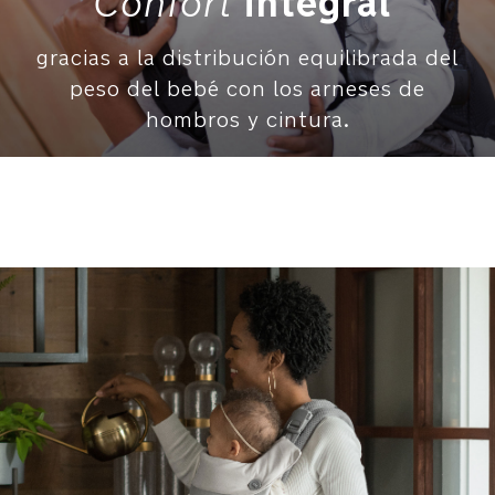
Confort
integral
Peso:
1.1
gracias a la distribución equilibrada del
kg
peso del bebé con los arneses de
DIMENSIONES: Largo
hombros y cintura.
33
x
Ancho
35
x
Alto
48
cm