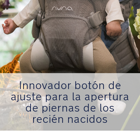
arneses
de
hombros
y
cintura.
Pieza
ajustable
que
mantiene
las
Innovador botón de
correas
de
ajuste para la apertura
los
de piernas de los
hombros
conectadas
recién nacidos
Cinturón
ajustable