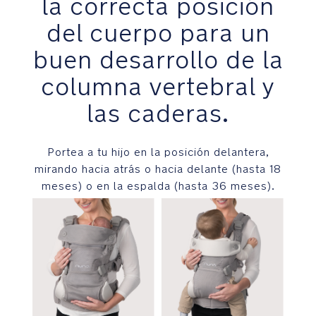
la correcta posición
(hasta
del cuerpo para un
18
meses)
buen desarrollo de la
o
en
columna vertebral y
la
espalda
las caderas.
(hasta
36
meses)
Portea a tu hijo en la posición delantera,
mirando hacia atrás o hacia delante (hasta 18
meses) o en la espalda (hasta 36 meses).
Las
hebillas
magnéticas
aseguran
una
fijación
rápida
y
segura