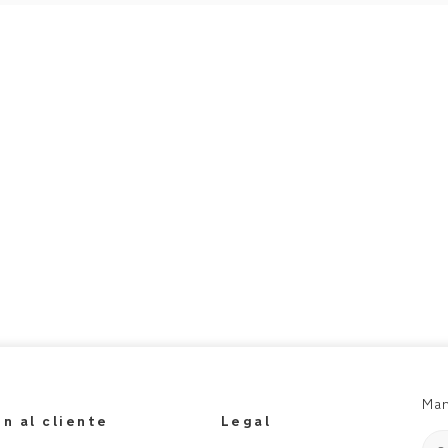
Man
n al cliente
Legal