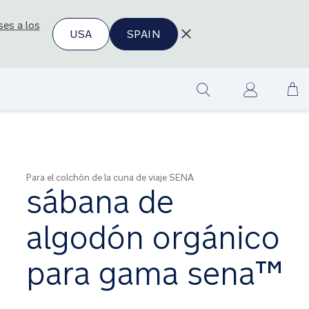
ses a los
USA
SPAIN
Ir
Show
al
search
co
Para el colchón de la cuna de viaje SENA
sábana de
algodón orgánico
para gama sena™