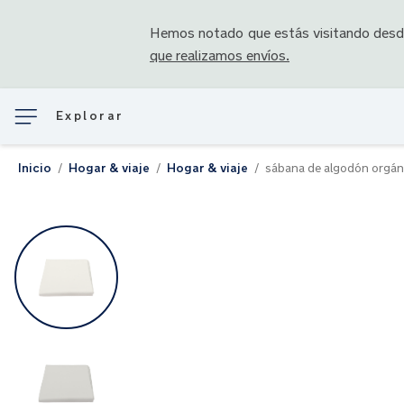
Hemos notado que estás visitando des
que realizamos envíos.
Explorar
Inicio
Hogar & viaje
Hogar & viaje
sábana de algodón orgá
Saltar
al
final
de
la
galería
de
imágenes