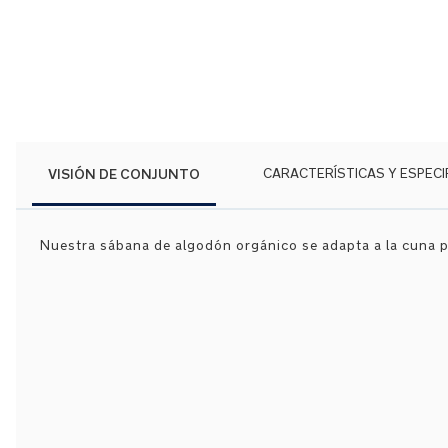
Saltar
al
comienzo
de
la
galería
de
VISIÓN DE CONJUNTO
CARACTERÍSTICAS Y ESPECI
imágenes
Nuestra sábana de algodón orgánico se adapta a la cuna 