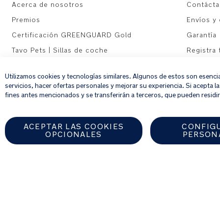
Acerca de nosotros
Contáct
Premios
Envíos y
Certificación GREENGUARD Gold
Garantía
Tavo Pets | Sillas de coche
Registra
Sitemap
Utilizamos cookies y tecnologías similares. Algunos de estos son esenci
servicios, hacer ofertas personales y mejorar su experiencia. Si acepta l
fines antes mencionados y se transferirán a terceros, que pueden residir 
ACEPTAR LAS COOKIES
CONFIG
OPCIONALES
PERSON
Encuentre un distribuidor autor
SPAIN