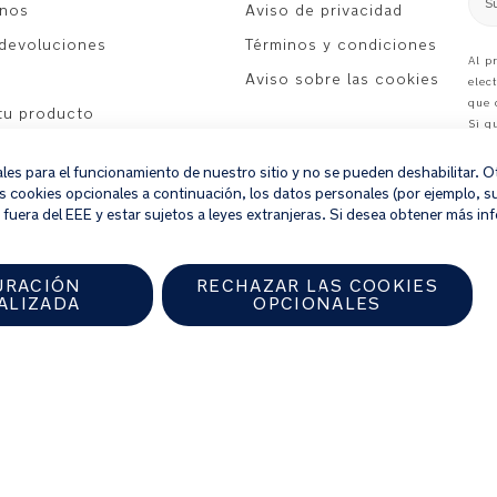
S
anos
Aviso de privacidad
 devoluciones
Términos y condiciones
Al p
Aviso sobre las cookies
elec
que 
 tu producto
Si q
nues
ales para el funcionamiento de nuestro sitio y no se pueden deshabilitar.
as cookies opcionales a continuación, los datos personales (por ejemplo, su 
fuera del EEE y estar sujetos a leyes extranjeras. Si desea obtener más inf
URACIÓN
RECHAZAR LAS COOKIES
ALIZADA
OPCIONALES
izado de Nuna