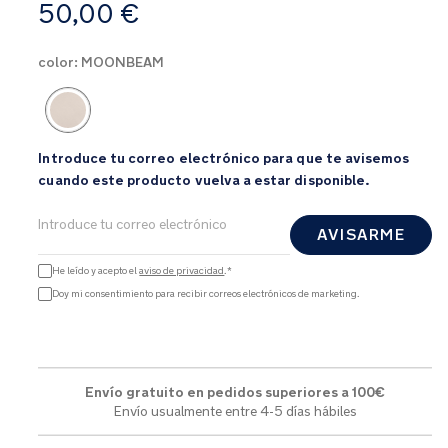
A
50,00 €
partir
de
color:
MOONBEAM
Product Fashions
Introduce tu correo electrónico para que te avisemos
cuando este producto vuelva a estar disponible.
AVISARME
He leído y acepto el
aviso de privacidad
.*
Doy mi consentimiento para recibir correos electrónicos de marketing.
Envío gratuito en pedidos superiores a 100€
Envío usualmente entre 4-5 días hábiles