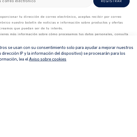
u correo electrónico
REGISTRAR
roporcionar tu dirección de correo electrónico, aceptas recibir por correo
trónico nuestro boletín de noticias e información sobre productos y ofertas
creamos que puedan ser de tu interés.
uieres más información sobre cómo procesamos tus datos personales, consulta
×
tro
aviso de privacidad
.
 Otros se usan con su consentimiento solo para ayudar a mejorar nuestros
dirección IP y la información del dispositivo) se procesarán para los
ormación, lea el
Aviso sobre cookies
© 2026 Nuna Intl BV Todos los derechos reservados. Nuna International
B.V. Groenmarktkade 5 H, 1016 TA, Amsterdam, Países Bajos.