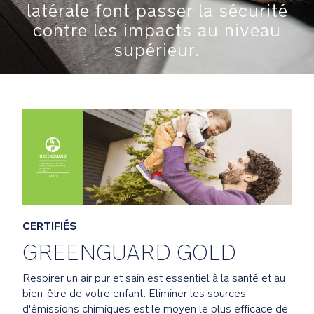
enfant
latérale font passer la sécurité
à
contre les impacts au niveau
l'aise
supérieur.
tout
au
long
du
voyage.
Certifié
GREENGUARD
Gold:
Les
produits
ayant
CERTIFIÉS
obtenu
GREENGUARD GOLD
la
certification
Respirer un air pur et sain est essentiel à la santé et au
GREENGUARD
bien-être de votre enfant. Eliminer les sources
Gold
d'émissions chimiques est le moyen le plus efficace de