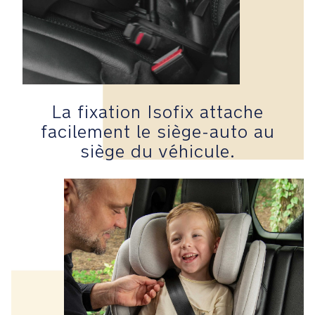
confortable
pour
votre
enfant.
Le
La fixation Isofix attache
positionneur
de
facilement le siège-auto au
ceinture
siège du véhicule.
aide
à
placer
correctement
la
ceinture,
en
toute
sécurité
et
en