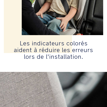
toute
simplicité.
Les
indicateurs
colorés
aident
Les indicateurs colorés
à
réduire
aident à réduire les erreurs
les
lors de l'installation.
erreurs
lors
de
l'installation.
La
fixation
Isofix
attache