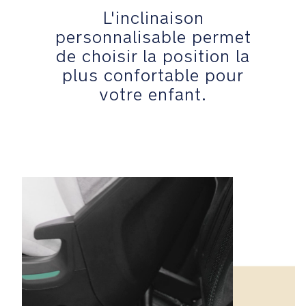
offrant
L'inclinaison
aux
personnalisable permet
jambes
de choisir la position la
en
plus confortable pour
croissance
beaucoup
votre enfant.
de
soutien
et
d'espace
L'inclinaison
personnalisable
permet
de
choisir
la
position
la
plus