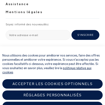
Assistance
150
cm
Mentions légales
Conforme
Soyez informé des nouveautés:
à
la
Votre adresse e-mail
S'INSCRIRE
norme
européenne
:
×
ECE
En fournissant votre adresse e-mail, vous acceptez de recevoir par e-mail
notre newsletter et des détails sur les produits et les offres qui pourraient
Nous utilisons des cookies pour améliorer nos services, faire des offres
R129/03
vous intéresser.
personnelles et améliorer votre expérience. Si vous n'acceptez pas les
Usine
Pour plus de détails sur la manière dont nous traitons vos informations
cookies facultatifs ci-dessous, votre expérience peut être affectée. Si
certifiée
personnelles, veuillez consulter notre
Politique de confidentialité
.
vous souhaitez en savoir plus, veuillez lire la
politique relative aux
ISO
cookies
14001,
ISO
ACCEPTER LES COOKIES OPTIONNELS
9001,
OHSAS
RÉGLAGES PERSONNALISÉS
18001