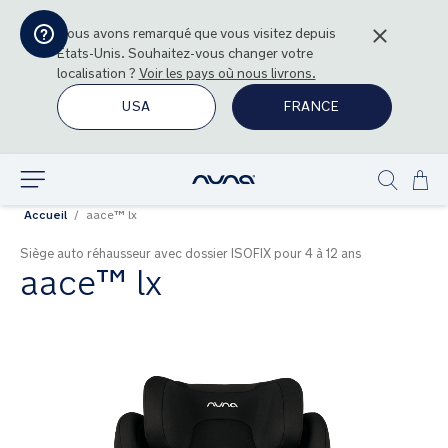
Nous avons remarqué que vous visitez depuis
États-Unis
. Souhaitez-vous changer votre
localisation ?
Voir les pays où nous livrons.
USA
FRANCE
All
Explorer
Show
au
Accueil
aace™ lx
search
con
Siège auto réhausseur avec dossier ISOFIX pour 4 à 12 ans
aace™ lx
Skip
to
the
end
of
the
images