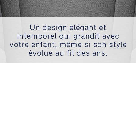
ailerons
de
protection
latérale
Un design élégant et
font
intemporel qui grandit avec
passer
la
votre enfant, même si son style
sécurité
évolue au fil des ans.
contre
les
impacts
au
niveau
supérieur.
La
fixation
de
l'aileron
de