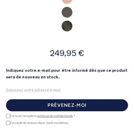
images
gallery
à
249,95 €
partir
de
Indiquez votre e-mail pour être informé dès que ce produit
sera de nouveau en stock.
PRÉVENEZ-MOI
J'ai lu et j'accepte la
politique de confidentialité
.*
J'accepte de recevoir des e-mails marketing.