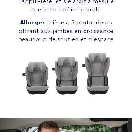
l'appui-tête, et s'élargit à mesure
réglable
que votre enfant grandit
en
hauteur
Allonger |
siège à 3 profondeurs
d'une
offrant aux jambes en croissance
seule
main
beaucoup de soutien et d'espace
Système
3D
Growth™
:
Elargir
|
le
système
d'épaules
fonctionne
simultanément
avec
l'appui-