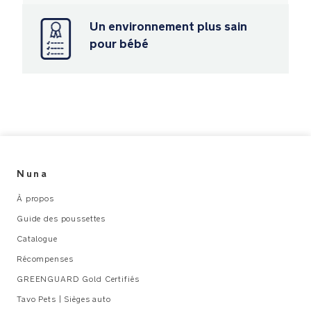
de
Un environnement plus sain
l'air
pour bébé
intérieur
ou
à
l'exposition
aux
produits
chimiques
CARACTÉRISTIQUES
Nuna
PRODUITS
À propos
Usage
recommandé
Guide des poussettes
Catalogue
Taille
Récompenses
de
l'enfant
GREENGUARD Gold Certifiés
:
Tavo Pets | Sièges auto
100–