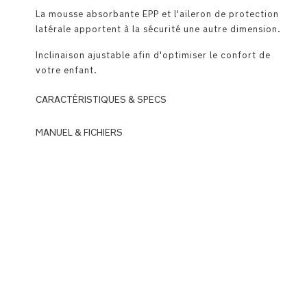
La mousse absorbante EPP et l'aileron de protection
latérale apportent à la sécurité une autre dimension.
Inclinaison ajustable afin d'optimiser le confort de
votre enfant.
CARACTÉRISTIQUES & SPECS
MANUEL & FICHIERS
4
étoiles
DOWNLOADS
au
N
test
u
ADAC
n
des
a
sieges-
_
auto
A
05/2023
A
C
Vainqueur
El