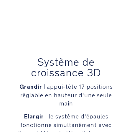
plus
tôt
et
réduire
considérablement
la
puissance
de
l'impact.
Système de
croissance 3D
Système
3D
Growth™
Grandir |
appui-tête 17 positions
:
réglable en hauteur d'une seule
Grandir
main
|
appui-
Elargir |
le système d'épaules
tête
17
fonctionne simultanément avec
positions