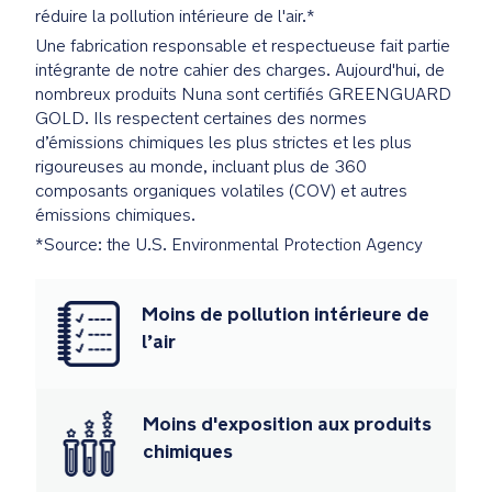
sont
réduire la pollution intérieure de l'air.*
scientifiquement
Une fabrication responsable et respectueuse fait partie
prouvés
intégrante de notre cahier des charges. Aujourd'hui, de
conformes
nombreux produits Nuna sont certifiés GREENGUARD
aux
GOLD. Ils respectent certaines des normes
normes
d’émissions chimiques les plus strictes et les plus
d'émissions
rigoureuses au monde, incluant plus de 360
chimiques
composants organiques volatiles (COV) et autres
les
émissions chimiques.
plus
*Source: the U.S. Environmental Protection Agency
rigoureuses
au
monde,
Moins de pollution intérieure de
et
l’air
certifiés
ne
pas
contribuer
Moins d'exposition aux produits
à
chimiques
la
pollution