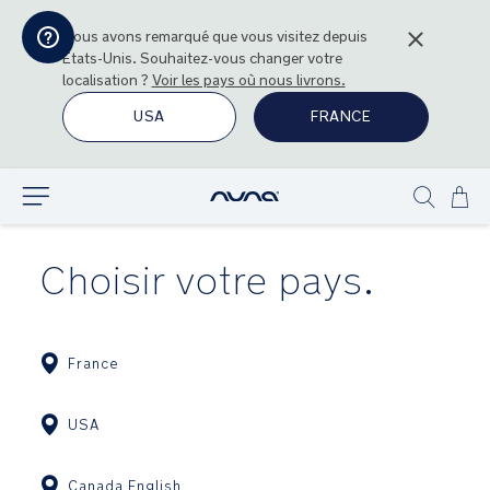
Nous avons remarqué que vous visitez depuis
États-Unis
. Souhaitez-vous changer votre
localisation ?
Voir les pays où nous livrons.
USA
FRANCE
All
Explorer
Show
au
search
con
Choisir votre pays.
France
USA
Canada English