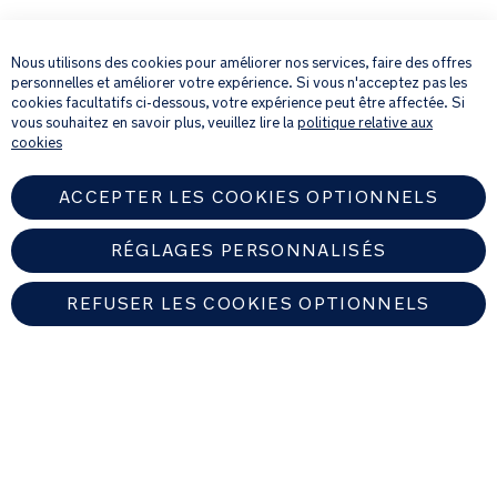
×
En fournissant votre adresse e-mail, vous acceptez de recevoir par e-mail
notre newsletter et des détails sur les produits et les offres qui pourraient
Nous utilisons des cookies pour améliorer nos services, faire des offres
vous intéresser.
personnelles et améliorer votre expérience. Si vous n'acceptez pas les
Pour plus de détails sur la manière dont nous traitons vos informations
cookies facultatifs ci-dessous, votre expérience peut être affectée. Si
personnelles, veuillez consulter notre
Politique de confidentialité
.
vous souhaitez en savoir plus, veuillez lire la
politique relative aux
cookies
ACCEPTER LES COOKIES OPTIONNELS
RÉGLAGES PERSONNALISÉS
REFUSER LES COOKIES OPTIONNELS
FRANCE
Trouver un revendeur Nuna autorisé
© 2026 Nuna Intl BV Tous droits réservés. Nuna International B.V.
Groenmarktkade 5 H, 1016 TA, Amsterdam, Les Pays-Bas.