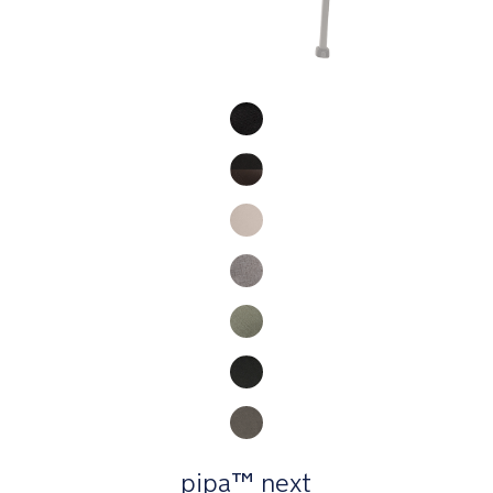
Product Fashions
pipa™ next