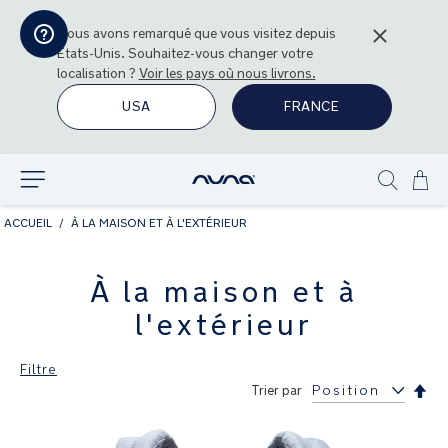
Nous avons remarqué que vous visitez depuis
États-Unis
. Souhaitez-vous changer votre
localisation ?
Voir les pays où nous livrons.
USA
FRANCE
All
Explorer
Show
au
search
con
ACCUEIL
À LA MAISON ET À L'EXTÉRIEUR
À la maison et à
l'extérieur
Filtre
Par
Trier par
ord
déc