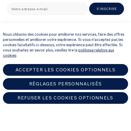
Votre adresse e-mail
S'INSCRIRE
×
En fournissant votre adresse e-mail, vous acceptez de recevoir par e-mail
notre newsletter et des détails sur les produits et les offres qui pourraient
Nous utilisons des cookies pour améliorer nos services, faire des offres
vous intéresser.
personnelles et améliorer votre expérience. Si vous n'acceptez pas les
Pour plus de détails sur la manière dont nous traitons vos informations
cookies facultatifs ci-dessous, votre expérience peut être affectée. Si
personnelles, veuillez consulter notre
Politique de confidentialité
.
vous souhaitez en savoir plus, veuillez lire la
politique relative aux
cookies
ACCEPTER LES COOKIES OPTIONNELS
RÉGLAGES PERSONNALISÉS
REFUSER LES COOKIES OPTIONNELS
FRANCE
Trouver un revendeur Nuna autorisé