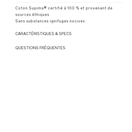
Coton Supima® certifié à 100 % et provenant de
sources éthiques
Sans substances ignifuges nocives
CARACTÉRISTIQUES & SPECS
Détails
QUESTIONS FRÉQUENTES
Premium
Q:
Qu’est-ce
Classique
que la
encolure
collection
ras
Wardrobe
du
?
cou
R:
La
MagneTech
collection
fermeture
Wardrobe
silencieuse™
est