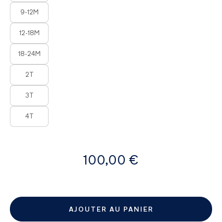
9-12M
12-18M
18-24M
2T
3T
4T
à
100,00 €
partir
de
AJOUTER AU PANIER