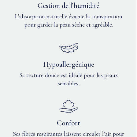
Instructions
Gestion de l’humidité
d’entretien
Q: Les
L’absorption naturelle évacue la transpiration
aimants
pour garder la peau sèche et agréable.
sont-ils
Laver
sûrs pour
en
les
machine
personnes
à
portant un
l'eau
pacemaker
froide
Hypoallergénique
?
avec
Sa texture douce est idéale pour les peaux
des
Q: Les
sensibles.
couleurs
similaires.
aimants
Utiliser
deviennent-
un
ils plus
détergent
faibles avec
doux.
le temps ou
Confort
Retourner
après
le
chaque
Ses fibres respirantes laissent circuler l’air pour
vêtement