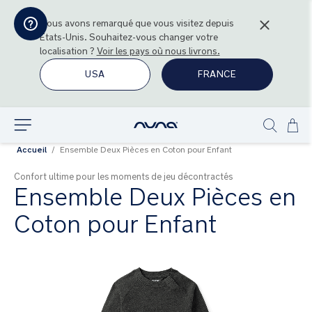
Nous avons remarqué que vous visitez depuis
États-Unis
. Souhaitez-vous changer votre
localisation ?
Voir les pays où nous livrons.
USA
FRANCE
All
Explorer
Show
au
Accueil
Ensemble Deux Pièces en Coton pour Enfant
search
con
Confort ultime pour les moments de jeu décontractés
Ensemble Deux Pièces en
Coton pour Enfant
Skip
to
the
end
of