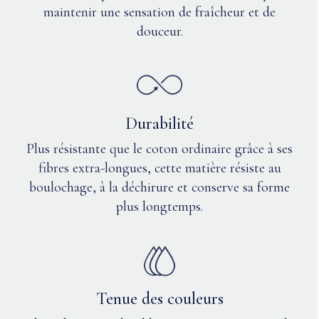
lavage ?
maintenir une sensation de fraîcheur et de
à
douceur.
l'envers.
Resserrer
les
magnets.
Utiliser
uniquement
Durabilité
de
l'eau
Plus résistante que le coton ordinaire grâce à ses
de
fibres extra-longues, cette matière résiste au
Javel
boulochage, à la déchirure et conserve sa forme
sans
chlore
plus longtemps.
si
nécessaire.
Sécher
à
basse
Tenue des couleurs
température
au