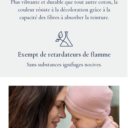
Plus vibrante et durable que tout autre coton, la
sèche-
couleur résiste à la décoloration grâce à la
linge
ou
capacité des fibres à absorber la teinture.
laisser
sécher
à
plat.
Repasser
Exempt de retardateurs de flamme
à
chaud
Sans substances ignifuges nocives.
si
nécessaire.