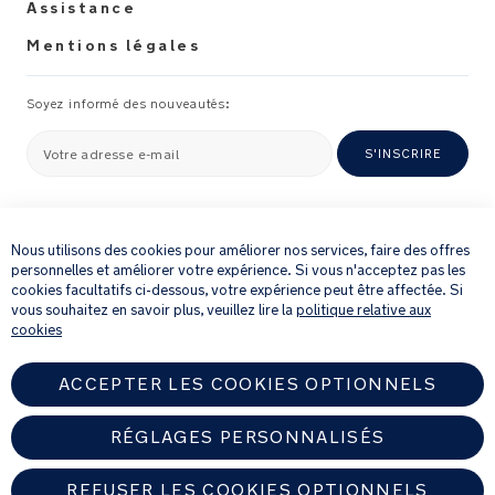
Assistance
Mentions légales
Soyez informé des nouveautés:
Votre adresse e-mail
S'INSCRIRE
×
En fournissant votre adresse e-mail, vous acceptez de recevoir par e-mail
notre newsletter et des détails sur les produits et les offres qui pourraient
Nous utilisons des cookies pour améliorer nos services, faire des offres
vous intéresser.
personnelles et améliorer votre expérience. Si vous n'acceptez pas les
Pour plus de détails sur la manière dont nous traitons vos informations
cookies facultatifs ci-dessous, votre expérience peut être affectée. Si
personnelles, veuillez consulter notre
Politique de confidentialité
.
vous souhaitez en savoir plus, veuillez lire la
politique relative aux
cookies
ACCEPTER LES COOKIES OPTIONNELS
RÉGLAGES PERSONNALISÉS
REFUSER LES COOKIES OPTIONNELS