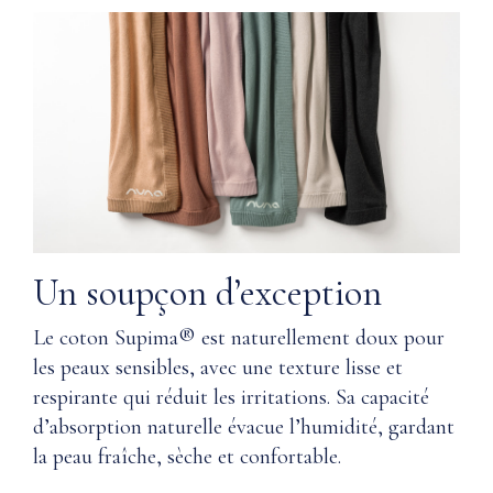
offre
douceur
Confort
et
toute
confort,
saison
et
pour
Doux
lesquelles
pour
votre
les
peau
peaux
vous
sensibles
remerciera.
Un soupçon d’exception
Q:
L’absorption
Comment
Le coton Supima® est naturellement doux pour
naturelle
Nuna
aide
les peaux sensibles, avec une texture lisse et
garantit
à
respirante qui réduit les irritations. Sa capacité
la
garder
d’absorption naturelle évacue l’humidité, gardant
qualité ?
la
la peau fraîche, sèche et confortable.
peau
Q: Où
sèche