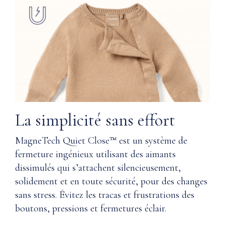
adulte.
Que
Taille
vous
élastique
préfériez
avec
le
cordon
cachemire
de
ou
serrage
le
coton
Poches
Supima®,
fonctionnelles
tous
La simplicité sans effort
deux
sont
Fausses
MagneTech Quiet Close™ est un système de
dotés
braguettes
fermeture ingénieux utilisant des aimants
de
(retirer
dissimulés qui s’attachent silencieusement,
notre
le
technologie
point
solidement et en toute sécurité, pour des changes
Magnetech
de
sans stress. Évitez les tracas et frustrations des
quiet
couture
boutons, pressions et fermetures éclair.
close™,
avant
qui
usage)