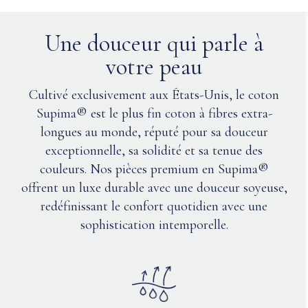
de Nuna
CARACTÉRISTIQUES
a-t-il
PRODUITS
été
Une douceur qui parle à
Matériaux
sourcé
votre peau
et
produit
Corps
Cultivé exclusivement aux États-Unis, le coton
de
:
Supima® est le plus fin coton à fibres extra-
manière
100
éthique
longues au monde, réputé pour sa douceur
%
?
exceptionnelle, sa solidité et sa tenue des
coton
Supima®
couleurs. Nos pièces premium en Supima®
Q: Est-il
Col
offrent un luxe durable avec une douceur soyeuse,
possible que
et
redéfinissant le confort quotidien avec une
les aimants
poignets
sophistication intemporelle.
se détachent
:
et
mélange
représentent
coton
un danger
Supima®
et
pour mon
nylon
enfant ?