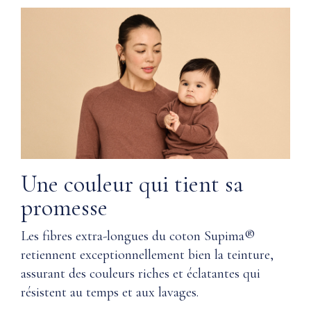
sont
et
confortable
utilisés les
matériaux
dans la
Lavable
fabrication
en
de la
machine
gamme
Wardrobe
Résiste
de Nuna ?
à
la
Q:
décoloration
Une couleur qui tient sa
Comment
tout
entretenir
promesse
au
le coton
long
Supima® ?
de
Les fibres extra-longues du coton Supima®
la
retiennent exceptionnellement bien la teinture,
vie
Q: Le
assurant des couleurs riches et éclatantes qui
du
coton
résistent au temps et aux lavages.
vêtement
Supima®