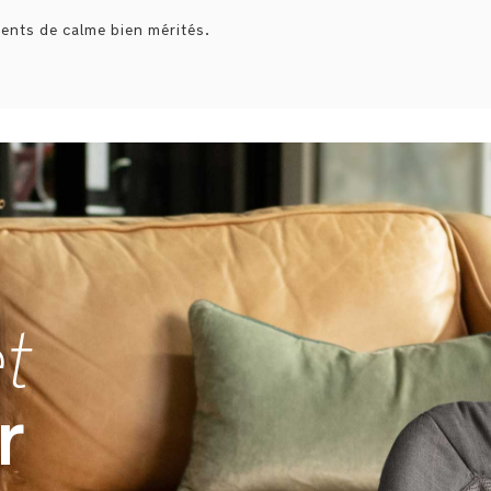
ents de calme bien mérités.
et
r