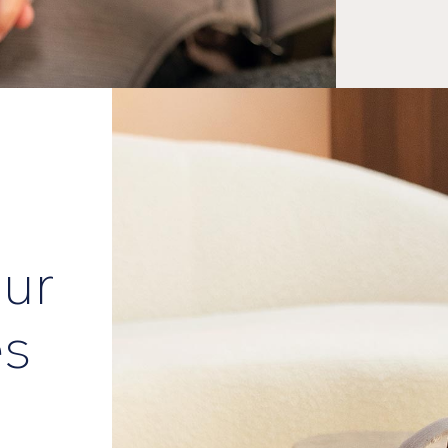
ur
es