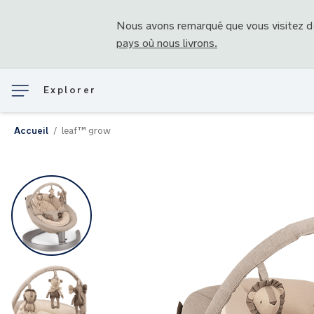
Nous avons remarqué que vous visitez 
pays où nous livrons.
Explorer
Accueil
leaf™ grow
Skip
to
the
end
of
the
images
gallery