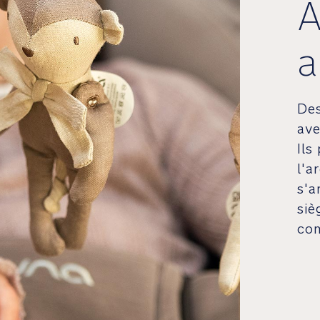
A
a
De
ave
Ils
l'a
s'a
siè
co