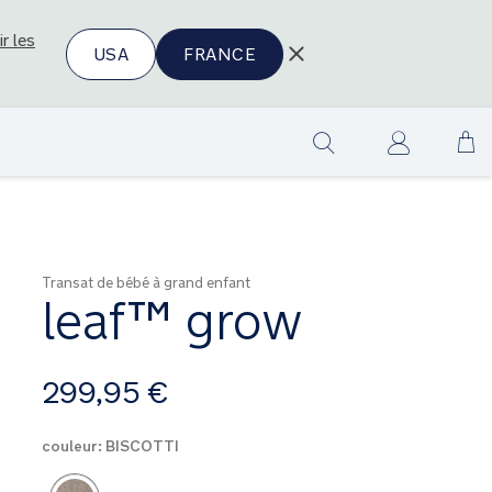
ir les
USA
FRANCE
All
Show
au
search
co
Transat de bébé à grand enfant
leaf™ grow
à
299,95 €
partir
de
couleur:
BISCOTTI
Product Fashions