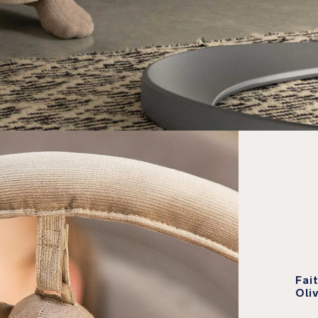
Fai
Oli