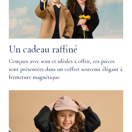
lesquelles
CARACTÉRISTIQUES
votre
PRODUITS
peau
Matériaux
vous
remerciera.
Corps
Q:
Un cadeau raffiné
:
Comment
100
Nuna
Conçues avec soin et idéales à offrir, ces pièces
%
garantit
cachemire
sont présentées dans un coffret souvenir élégant à
la
mongol
fermeture magnétique.
qualité ?
Doublure
:
Q: Où
100
sont
%
utilisés les
soie
matériaux
dans la
Instructions
fabrication
d’entretien
de la