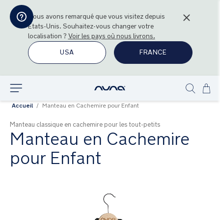
Nous avons remarqué que vous visitez depuis
États-Unis
. Souhaitez-vous changer votre
localisation ?
Voir les pays où nous livrons.
USA
FRANCE
All
Explorer
Show
au
Accueil
Manteau en Cachemire pour Enfant
search
con
Manteau classique en cachemire pour les tout-petits
Manteau en Cachemire
pour Enfant
Skip
to
the
end
of