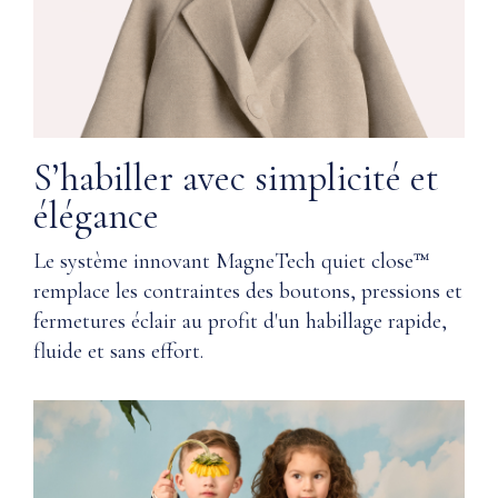
ou
main
le
coton
Supima®,
Protégé
tous
dans
deux
une
sont
boîte
S’habiller avec simplicité et
dotés
souvenir
de
élégance
avec
notre
fermeture
technologie
magnétique
Le système innovant MagneTech quiet close™
Magnetech
remplace les contraintes des boutons, pressions et
quiet
Comprend
fermetures éclair au profit d'un habillage rapide,
close™,
un
fluide et sans effort.
qui
pochon
offre
en
douceur
mousseline
et
pour
confort,
le
et
rangement
pour