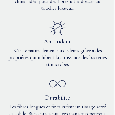
de
climat idéal pour des fibres ultra-douces au
silicone
Q: Quelle
toucher luxueux.
uniquement.
est la
respirabilité
du
cachemire ?
Anti-odeur
Résiste naturellement aux odeurs grâce à des
propriétés qui inhibent la croissance des bactéries
et microbes.
Durabilité
Les fibres longues et fines créent un tissage serré
et solide. Bien entretenus, ces manteaux peuvent