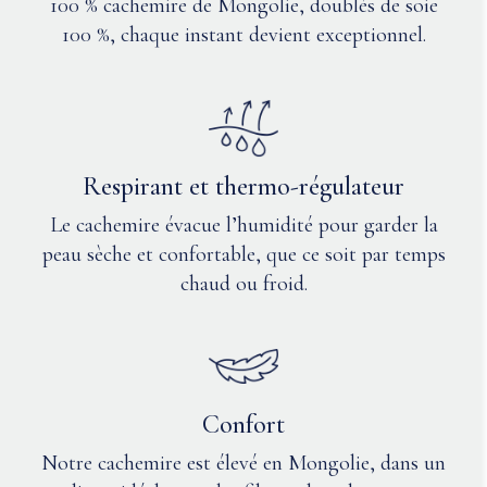
100 % cachemire de Mongolie, doublés de soie
nécessaire.
Q: Le
100 %, chaque instant devient exceptionnel.
Sécher
cachemire
à
de Nuna
plat.
a-t-il été
Ne
sourcé et
pas
produit
repasser.
de
Ou
Respirant et thermo-régulateur
manière
nettoyer
éthique ?
Le cachemire évacue l’humidité pour garder la
à
sec
peau sèche et confortable, que ce soit par temps
Q: Le
avec
chaud ou froid.
cachemire
un
est-il
solvant
résistant
doux
à l’eau et
à
donc plus
base
résistant
de
Confort
pétrole
aux
Notre cachemire est élevé en Mongolie, dans un
ou
taches ?