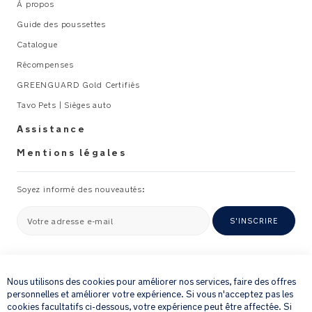
À propos
Guide des poussettes
Catalogue
Récompenses
GREENGUARD Gold Certifiés
Tavo Pets | Sièges auto
Assistance
Mentions légales
Soyez informé des nouveautés:
Votre adresse e-mail
S'INSCRIRE
×
En fournissant votre adresse e-mail, vous acceptez de recevoir par e-mail
notre newsletter et des détails sur les produits et les offres qui pourraient
Nous utilisons des cookies pour améliorer nos services, faire des offres
vous intéresser.
personnelles et améliorer votre expérience. Si vous n'acceptez pas les
Pour plus de détails sur la manière dont nous traitons vos informations
cookies facultatifs ci-dessous, votre expérience peut être affectée. Si