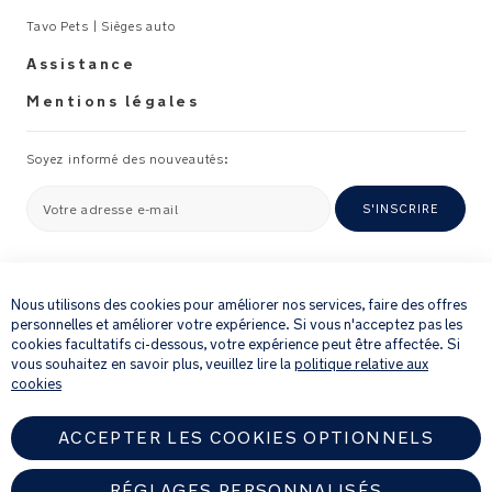
n
Tavo Pets | Sièges auto
CARACTÉRISTIQUES
u
PRODUITS
al
Assistance
_
Usage
Mentions légales
A
recommandé
L
Soyez informé des nouveautés:
Veuillez-
vous
Votre adresse e-mail
S'INSCRIRE
référer
au
×
manuel
En fournissant votre adresse e-mail, vous acceptez de recevoir par e-mail
d'instructions
notre newsletter et des détails sur les produits et les offres qui pourraient
Nous utilisons des cookies pour améliorer nos services, faire des offres
pour
vous intéresser.
personnelles et améliorer votre expérience. Si vous n'acceptez pas les
Pour plus de détails sur la manière dont nous traitons vos informations
assurer
cookies facultatifs ci-dessous, votre expérience peut être affectée. Si
personnelles, veuillez consulter notre
Politique de confidentialité
.
vous souhaitez en savoir plus, veuillez lire la
politique relative aux
une
cookies
installation
correcte.
ACCEPTER LES COOKIES OPTIONNELS
Poids:
RÉGLAGES PERSONNALISÉS