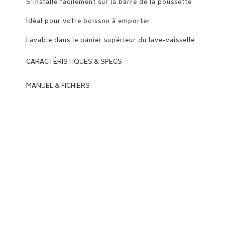
S'installe facilement sur la barre de la poussette
Idéal pour votre boisson à emporter
Lavable dans le panier supérieur du lave-vaisselle
CARACTÉRISTIQUES & SPECS
MANUEL & FICHIERS
Convient
aux
DOWNLOADS
poussettes
N
série
u
TRIV
n
de
a
Nuna
_
T
S'installe
R
facilement
I
sur
V
la
s