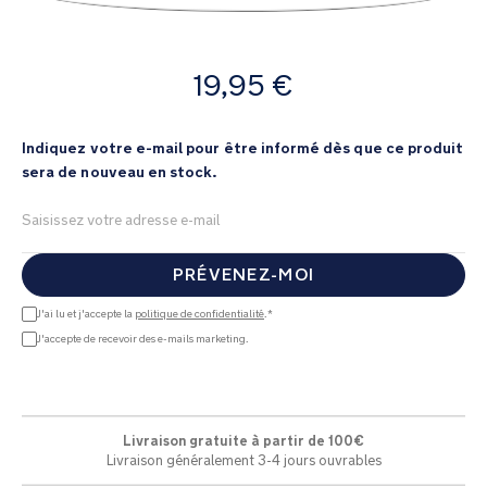
of
the
images
à
gallery
19,95 €
partir
de
Indiquez votre e-mail pour être informé dès que ce produit
sera de nouveau en stock.
PRÉVENEZ-MOI
J'ai lu et j'accepte la
politique de confidentialité
.*
J'accepte de recevoir des e-mails marketing.
Livraison gratuite à partir de 100€
Livraison généralement 3-4 jours ouvrables