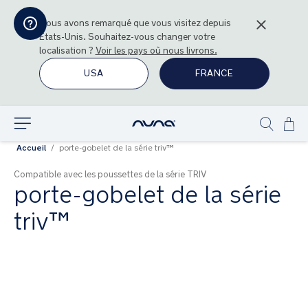
Nous avons remarqué que vous visitez depuis
États-Unis
. Souhaitez-vous changer votre
localisation ?
Voir les pays où nous livrons.
USA
FRANCE
All
Explorer
Show
au
Accueil
porte-gobelet de la série triv™
search
con
Compatible avec les poussettes de la série TRIV
porte-gobelet de la série
triv™
Skip
to
the
end
of