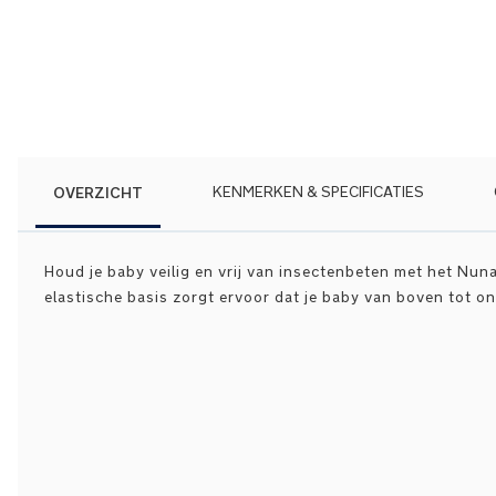
Ga
naar
het
begin
van
de
afbeeldingen-
OVERZICHT
KENMERKEN & SPECIFICATIES
gallerij
Houd je baby veilig en vrij van insectenbeten met het Nuna
elastische basis zorgt ervoor dat je baby van boven tot o