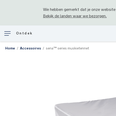
We hebben gemerkt dat je onze website
Bekijk de landen waar we bezorgen.
Ontdek
Home
Accessoires
sena™ series muskietennet
Ga
naar
het
einde
van
de
afbeeldingen-
gallerij