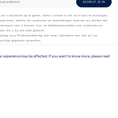
mail address
SCHRIJF JE IN
 uw e-mailadres op te geven, stemt u ermee in om via e-mail te ontvangen:
wsbrieven, details van producten en aanbiedingen waarvan wij denken dat
nteressant voor u kunnen zijn, en feedbackverzoeken over producten en
sten die u bij ons hebt gekocht.
pleeg onze
Privacyverklaring
voor meer informatie over hoe wij uw
oonlijke gegevens verwerken
.
×
ur experience may be affected. If you want to know more, please read
Copyright © 2026 Nuna Intl BV All rights reserved. Nuna International
B.V. Groenmarktkade 5 H, 1016 TA, Amsterdam, The Netherlands.