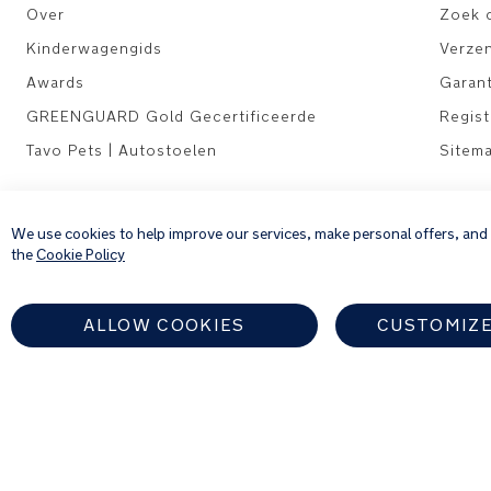
Over
Zoek 
Kinderwagengids
Verze
Awards
Garant
GREENGUARD Gold Gecertificeerde
Regis
Tavo Pets | Autostoelen
Sitem
Juridisch
We use cookies to help improve our services, make personal offers, and
Privacyverklaring
the
Cookie Policy
Algemene voorwaarden
Cookiebeleid
ALLOW COOKIES
CUSTOMIZE
Zoek een erkende Nun
NETHERLANDS