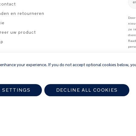
e
contact
nden en retourneren
Door
ie
nieu
ze i
treer uw product
dien
ap
Raad
pers
 enhance your experience. If you do not accept optional cookies below, yo
 SETTINGS
DECLINE ALL COOKIES
a-dealer