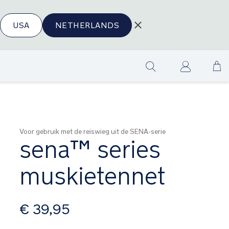
USA
NETHERLANDS
Ga
Show
na
search
de
in
Voor gebruik met de reiswieg uit de SENA-serie
sena™ series
muskietennet
vanaf
€ 39,95