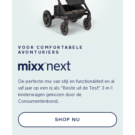
VOOR COMFORTABELE
AVONTURIERS
V
De perfecte mix van stijl en functionaliteit en al
ijn
vijf jaar op een rij als "Beste uit de Test" 3-in-1
Al
kinderwagen gekozen door de
ge
Consumentenbond.
ki
SHOP NU