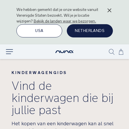
We hebben gemerkt dat je onze website vanuit
Verenigde Staten
bezoekt. Wil je je locatie
wijzigen?
Bekijk de landen waar we bezorgen.
USA
NETHERLANDS
Ga
Ontdek
Show
naa
search
de
inh
KINDERWAGENGIDS
Vind de
kinderwagen die bij
jullie past
Het kopen van een kinderwagen kan al snel